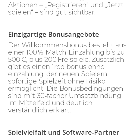
Aktionen – „Registrieren“ und „Jetzt
spielen“ – sind gut sichtbar.
Einzigartige Bonusangebote
Der Willkommensbonus besteht aus
einer 100 %‑Match‑Einzahlung bis zu
500 €, plus 200 Freispiele. Zusätzlich
gibt es einen 1red bonus ohne
einzahlung, der neuen Spielern
sofortige Spielzeit ohne Risiko
ermöglicht. Die Bonusbedingungen
sind mit 30‑facher Umsatzbindung
im Mittelfeld und deutlich
verständlich erklärt.
Spielvielfalt und Software‑Partner