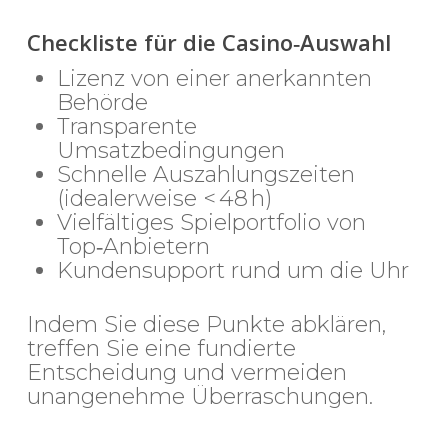
Checkliste für die Casino‑Auswahl
Lizenz von einer anerkannten
Behörde
Transparente
Umsatzbedingungen
Schnelle Auszahlungszeiten
(idealerweise < 48 h)
Vielfältiges Spielportfolio von
Top‑Anbietern
Kundensupport rund um die Uhr
Indem Sie diese Punkte abklären,
treffen Sie eine fundierte
Entscheidung und vermeiden
unangenehme Überraschungen.