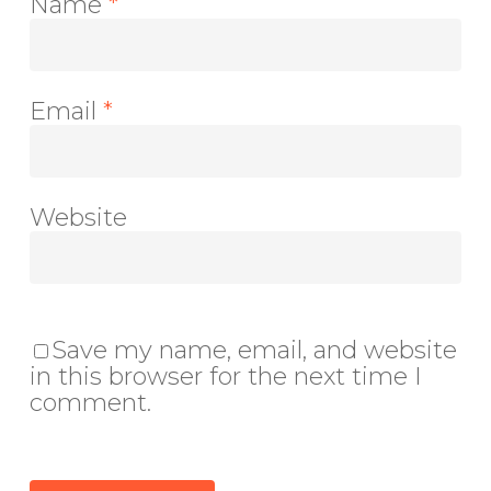
Name
*
Email
*
Website
Save my name, email, and website
in this browser for the next time I
comment.