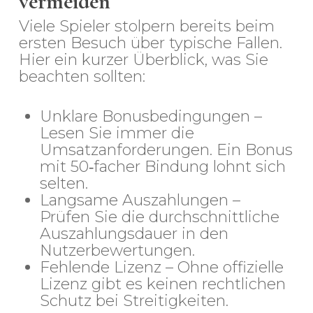
vermeiden
Viele Spieler stolpern bereits beim
ersten Besuch über typische Fallen.
Hier ein kurzer Überblick, was Sie
beachten sollten:
Unklare Bonusbedingungen –
Lesen Sie immer die
Umsatzanforderungen. Ein Bonus
mit 50‑facher Bindung lohnt sich
selten.
Langsame Auszahlungen –
Prüfen Sie die durchschnittliche
Auszahlungsdauer in den
Nutzerbewertungen.
Fehlende Lizenz – Ohne offizielle
Lizenz gibt es keinen rechtlichen
Schutz bei Streitigkeiten.