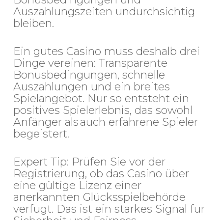
Auszahlungszeiten undurchsichtig
bleiben.
Ein gutes Casino muss deshalb drei
Dinge vereinen: Transparente
Bonusbedingungen, schnelle
Auszahlungen und ein breites
Spielangebot. Nur so entsteht ein
positives Spielerlebnis, das sowohl
Anfänger als auch erfahrene Spieler
begeistert.
Expert Tip: Prüfen Sie vor der
Registrierung, ob das Casino über
eine gültige Lizenz einer
anerkannten Glücksspielbehörde
verfügt. Das ist ein starkes Signal für