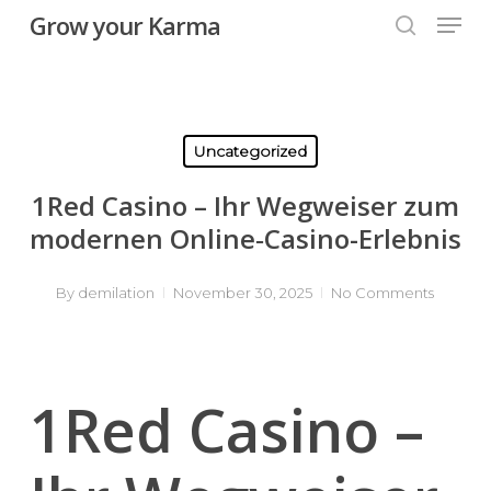
Skip
Men
Grow your Karma
to
searc
main
content
Uncategorized
1Red Casino – Ihr Wegweiser zum
modernen Online‑Casino-Erlebnis
By
demilation
November 30, 2025
No Comments
1Red Casino –