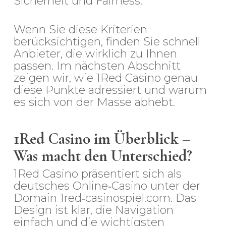
Sicherheit und Fairness.
Wenn Sie diese Kriterien
berücksichtigen, finden Sie schnell
Anbieter, die wirklich zu Ihnen
passen. Im nächsten Abschnitt
zeigen wir, wie 1Red Casino genau
diese Punkte adressiert und warum
es sich von der Masse abhebt.
1Red Casino im Überblick –
Was macht den Unterschied?
1Red Casino präsentiert sich als
deutsches Online‑Casino unter der
Domain 1red‑casinospiel.com. Das
Design ist klar, die Navigation
einfach und die wichtigsten