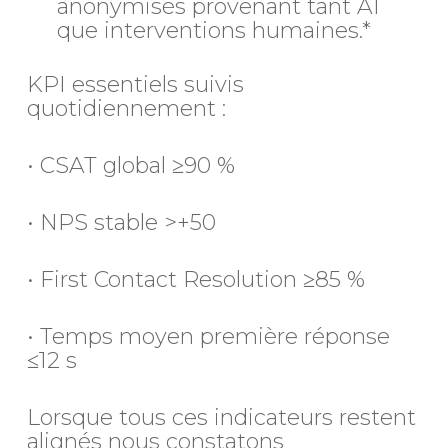
anonymisés provenant tant AI
que interventions humaines.*
KPI essentiels suivis
quotidiennement :
• CSAT global ≥90 %
• NPS stable >+50
• First Contact Resolution ≥85 %
• Temps moyen première réponse
≤12 s
Lorsque tous ces indicateurs restent
alignés nous constatons