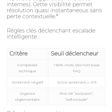
internes). Cette visibilité permet
résolution quasi instantaneous sans
perte contextuelle.*
Règles clés déclenchant escalade
intelligente :
Critère
Seuil déclencheur
Complexité
> 60% mots clés hors base
technique
FAQ
Sentiment négatif
Score sentiment ≤ ‑0·5
Urgence
Mot-clé “exclusion”,
réglementaire
“self‑exclude”