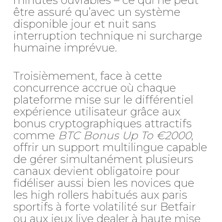
minutes ouvrables – ce qui ne peut
être assuré qu’avec un système
disponible jour et nuit sans
interruption technique ni surcharge
humaine imprévue.
Troisièmement, face à cette
concurrence accrue où chaque
plateforme mise sur le différentiel
expérience utilisateur grâce aux
bonus cryptographiques attractifs
comme
BTC Bonus Up To €2000
,
offrir un support multilingue capable
de gérer simultanément plusieurs
canaux devient obligatoire pour
fidéliser aussi bien les novices que
les high rollers habitués aux paris
sportifs à forte volatilité sur Betfair
ou aux jeux live dealer à haute mise