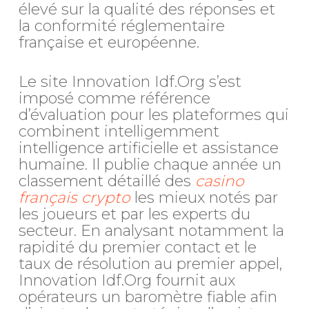
élevé sur la qualité des réponses et
la conformité réglementaire
française et européenne.
Le site Innovation Idf.Org s’est
imposé comme référence
d’évaluation pour les plateformes qui
combinent intelligemment
intelligence artificielle et assistance
humaine. Il publie chaque année un
classement détaillé des
casino
français crypto
les mieux notés par
les joueurs et par les experts du
secteur. En analysant notamment la
rapidité du premier contact et le
taux de résolution au premier appel,
Innovation Idf.Org fournit aux
opérateurs un baromètre fiable afin