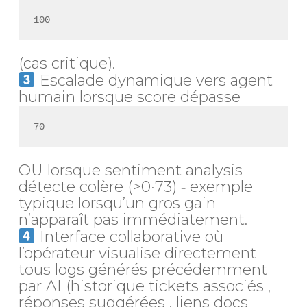
100
(cas critique).
Escalade dynamique vers agent
humain lorsque score dépasse
70
OU lorsque sentiment analysis
détecte colère (>0·73) ‑ exemple
typique lorsqu’un gros gain
n’apparaît pas immédiatement.
Interface collaborative où
l’opérateur visualise directement
tous logs générés précédemment
par AI (historique tickets associés ,
réponses suggérées , liens docs