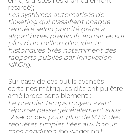
emojis tristes liés à un paiement
retardé);
Les systèmes automatisés de
ticketing qui classifient chaque
requête selon priorité grâce à
algorithmes prédictifs entraînés sur
plus d’un million d’incidents
historiques tirés notamment des
rapports publiés par Innovation
Idf.Org.
Sur base de ces outils avancés
certaines métriques clés ont pu être
améliorées sensiblement :
Le premier temps moyen avant
réponse passe généralement sous
12 secondes
pour plus de 90 % des
requêtes simples liées aux bonus
sans condition (
no wagering
);