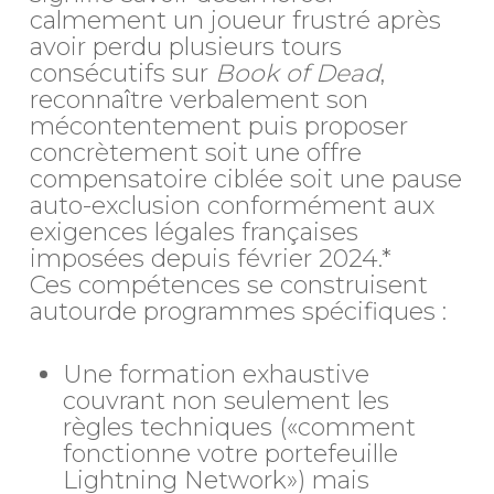
calmement un joueur frustré après
avoir perdu plusieurs tours
consécutifs sur
Book of Dead
,
reconnaître verbalement son
mécontentement puis proposer
concrètement soit une offre
compensatoire ciblée soit une pause
auto-exclusion conformément aux
exigences légales françaises
imposées depuis février 2024.*
Ces compétences se construisent
autour​de programmes spécifiques :
Une formation exhaustive
couvrant non seulement les
règles techniques («­comment
fonctionne votre portefeuille
Lightning Network») mais