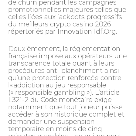
de churn pendant les campagnes
promotionnelles majeures telles que
celles liées aux jackpots progressifs
du meilleurs crypto casino 2026
répertoriés par Innovation Idf.Org.
Deuxièmement, la réglementation
française impose aux opérateurs une
transparence totale quant à leurs
procédures anti-blanchiment ainsi
qu’une protection renforcée contre
l« addiction au jeu responsable
(« responsible gambling »). L’article
L321-2 du Code monétaire exige
notamment que tout joueur puisse
accéder à son historique complet et
demander une suspension
temporaire en moins de cinq