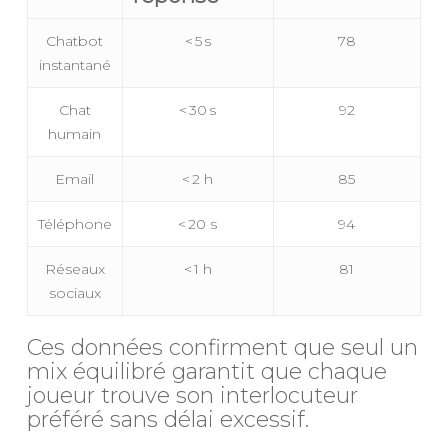
Chatbot
< 5 s
78
instantané
Chat
< 30 s
92
humain
Email
< 2 h
85
Téléphone
< 20 s
94
Réseaux
< 1 h
81
sociaux
Ces données confirment que seul un
mix équilibré garantit que chaque
joueur trouve son interlocuteur
préféré sans délai excessif.