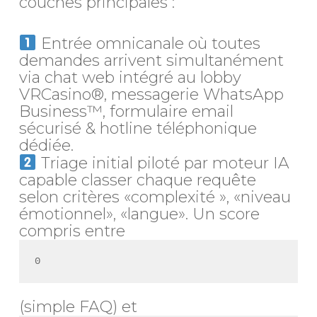
couches principales :
Entrée omnicanale où toutes
demandes arrivent simultanément
via chat web intégré au lobby
VRCasino®, messagerie WhatsApp
Business™, formulaire email
sécurisé & hotline téléphonique
dédiée.
Triage initial piloté par moteur IA
capable classer chaque requête
selon critères «complexité », «niveau
émotionnel», «langue». Un score
compris entre
0
(simple FAQ) et