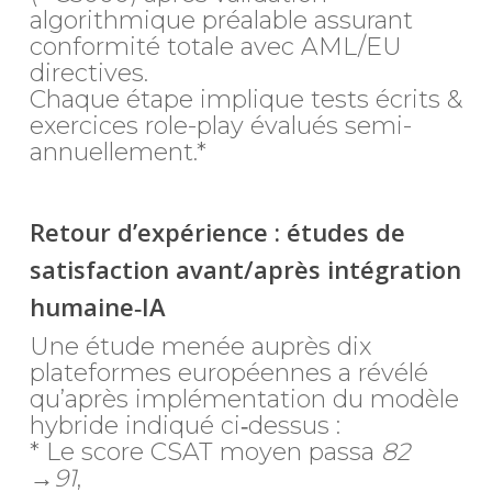
algorithmique préalable assurant
conformité totale avec AML/EU
directives.
Chaque étape implique tests écrits &
exercices role-play évalués semi-
annuellement.*
Retour d’expérience : études de
satisfaction avant/après intégration
humaine‑IA
Une étude menée auprès dix
plateformes européennes a révélé
qu’après implémentation du modèle
hybride indiqué ci‐dessus :
* Le score CSAT moyen passa
82
→91
,