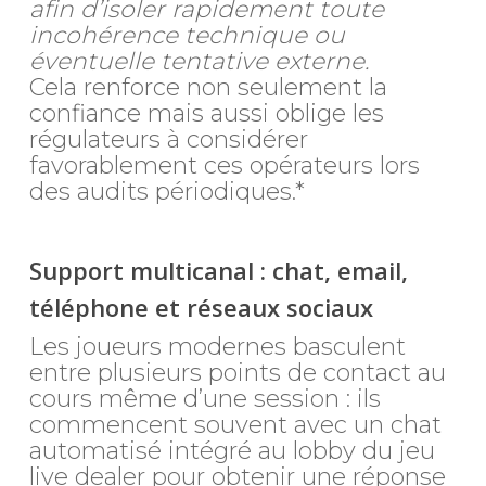
afin d’isoler rapidement toute
incohérence technique ou
éventuelle tentative externe.
Cela renforce non seulement la
confiance mais aussi oblige les
régulateurs à considérer
favorablement ces opérateurs lors
des audits périodiques.*
Support multicanal : chat, email,
téléphone et réseaux sociaux
Les joueurs modernes basculent
entre plusieurs points de contact au
cours même d’une session : ils
commencent souvent avec un chat
automatisé intégré au lobby du jeu
live dealer pour obtenir une réponse