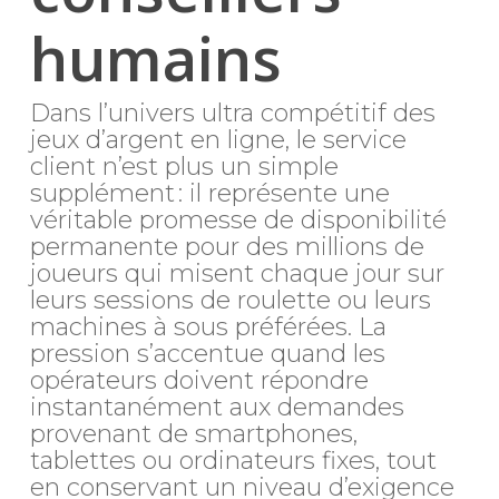
humains
Dans l’univers ultra compétitif des
jeux d’argent en ligne, le service
client n’est plus un simple
supplément : il représente une
véritable promesse de disponibilité
permanente pour des millions de
joueurs qui misent chaque jour sur
leurs sessions de roulette ou leurs
machines à sous préférées. La
pression s’accentue quand les
opérateurs doivent répondre
instantanément aux demandes
provenant de smartphones,
tablettes ou ordinateurs fixes, tout
en conservant un niveau d’exigence