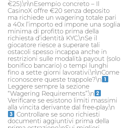
€25).\n\nEsempio concreto – Il
CasinoX offre €20 senza deposito
ma richiede un wagering totale pari
a 40x l’importo ed impone una soglia
minima di profitto prima della
richiesta d’identità KYC.\nSe il
giocatore riesce a superare tali
ostacoli spesso incappa anche in
restrizioni sulle modalità payout (solo
bonifico bancario) o tempi lunghi
fino a sette giorni lavorativi.\n\nCome
riconoscere queste trappole?\n
Leggere sempre la sezione
“Wagering Requirements”.\n
Verificare se esistono limiti massimi
alla vincita derivante dal free‑play.\n
Controllare se sono richiesti
documenti aggiuntivi prima della
prima estrazione.\nSui migliori