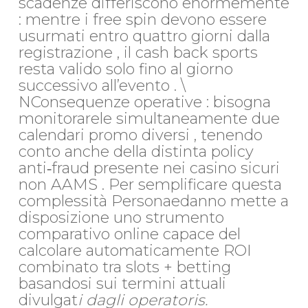
scadenze differiscono enormemente
: mentre i free spin devono essere
usur­mati entro quattro giorni dalla
registrazione , il cash back sports
resta valido solo fino al giorno
successivo all’evento . \
NConsequenze operative : bisogna
monitorar­ele simultaneamente due
calendari promo diversi , tenendo
conto anche della distinta policy
anti‐fraud presente nei casino sicuri
non AAMS . Per semplificare questa
complessità Personaedanno mette a
disposizione uno strumento
comparativo online capace de­l
calcolare automaticamente ROI
combinato tra slots + betting
basandosi sui termini attuali
divulgat
i dagli operatoris.