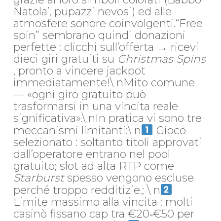
Natola’, pupazzi nevosi) ed alle
atmosfere sonore coinvolgenti.“Free
spin” sembrano quindi donazioni
perfette : clicchi sull’offerta → ricevi
dieci giri gratuiti su
Christmas Spins
, pronto a vincere jackpot
immediatamente!\ nMito comune
— «ogni giro gratuito può
trasformarsi in una vincita reale
significativa».\ nIn pratica vi sono tre
meccanismi limitanti:\ n
Gioco
selezionato : soltanto titoli approvati
dall’operatore entrano nel pool
gratuito; slot ad alta RTP come
Starburst
spesso vengono escluse
perché troppo redditizie.; \ n
Limite massimo alla vincita : molti
casinò fissano cap tra €20‑€50 per