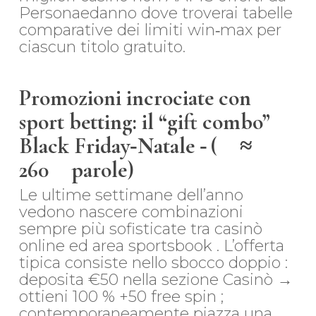
Personaedanno dove troverai tabelle
comparative dei lim­it­i win‑max per
ciascun titolo gratuito.
Promozioni incrociate con
sport betting: il “gift combo”
Black Friday‑Natale ‑ ( ≈
260 parole)
Le ultime settimane dell’anno
vedono nascere combinazioni
sempre più sofisticate tra casinò
online ed area sportsbook . L’offerta
tipica consiste nello sbocco doppio :
deposita €50 nella sezione Casinò →
ottieni 100 % +50 free spin ;
contemporaneamente piazza una