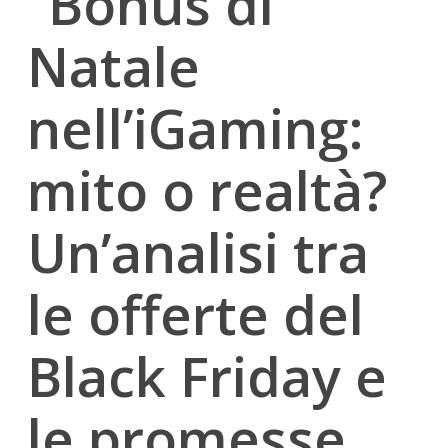
“Bonus di
Natale
nell’iGaming:
mito o realtà?
Un’analisi tra
le offerte del
Black Friday e
le promesse