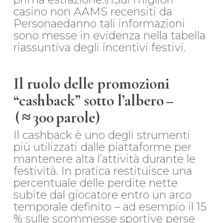
casino non AAMS recensiti da
Personaedanno tali informazioni
sono messe in evidenza nella tabella
riassuntiva degli incentivi festivi.
Il ruolo delle promozioni
“cashback” sotto l’albero –
( ≈ 300 parole)
Il cashback è uno degli strumenti
più utilizzati dalle piattaforme per
mantenere alta l’attività durante le
festività. In pratica restituisce una
percentuale delle perdite nette
subite dal giocatore entro un arco
temporale definito – ad esempio il 15
% sulle scommesse sportive perse