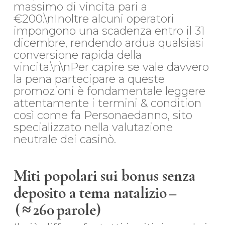
massimo di vincita pari a
€200.\nInoltre alcuni operatori
impongono una scadenza entro il 31
dicembre, rendendo ardua qualsiasi
conversione rapida della
vincita.\n\nPer capire se vale davvero
la pena partecipare a queste
promozioni è fondamentale leggere
attentamente i termini & condition
così come fa Personaedanno, sito
specializzato nella valutazione
neutrale dei casinò.
Miti popolari sui bonus senza
deposito a tema natalizio –
( ≈ 260 parole)