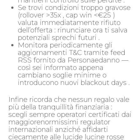
mantieni controllo sulle perdite .
Se trovi condizioni troppo gravose
(rollover >35x , cap win <€25 )
valuta immediatamente rifiuto
dell’offerta : rinunciare ora ti salva
potenziali sprechi futuri .
Monitora periodicamente gli
aggiornamenti T&C tramite feed
RSS fornito da Personaedanno —
così sei informato appena
cambiano soglie minime o
introducono nuovi blackout days .
Infine ricorda che nessun regalo vale
più della tranquillità finanziaria :
scegli sempre operatori certificati dai
maggiorenormissimi regulator
internazionali anziché affidarti
ciecamente alle lucide lucine rosse