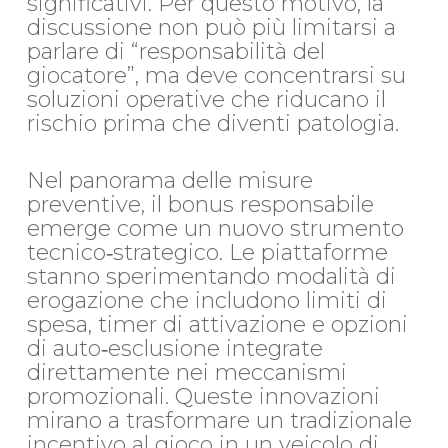
significativi. Per questo motivo, la
discussione non può più limitarsi a
parlare di “responsabilità del
giocatore”, ma deve concentrarsi su
soluzioni operative che riducano il
rischio prima che diventi patologia.
Nel panorama delle misure
preventive, il bonus responsabile
emerge come un nuovo strumento
tecnico‑strategico. Le piattaforme
stanno sperimentando modalità di
erogazione che includono limiti di
spesa, timer di attivazione e opzioni
di auto‑esclusione integrate
direttamente nei meccanismi
promozionali. Queste innovazioni
mirano a trasformare un tradizionale
incentivo al gioco in un veicolo di