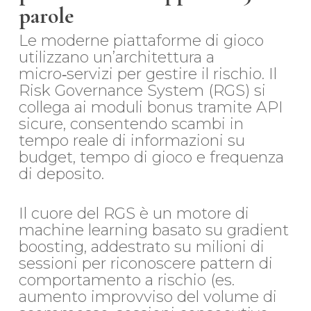
parole
Le moderne piattaforme di gioco
utilizzano un’architettura a
micro‑servizi per gestire il rischio. Il
Risk Governance System (RGS) si
collega ai moduli bonus tramite API
sicure, consentendo scambi in
tempo reale di informazioni su
budget, tempo di gioco e frequenza
di deposito.
Il cuore del RGS è un motore di
machine learning basato su gradient
boosting, addestrato su milioni di
sessioni per riconoscere pattern di
comportamento a rischio (es.
aumento improvviso del volume di