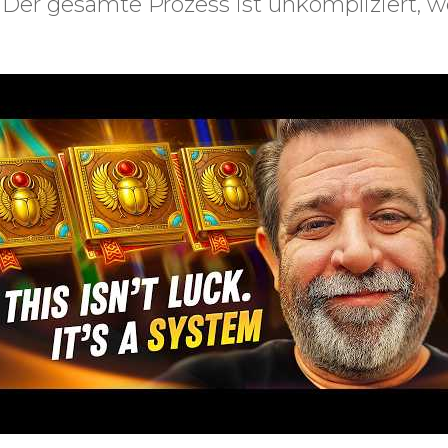
. Der gesamte Prozess ist unkompliziert, w