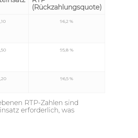
(Rückzahlungsquote)
,10
96,2 %
,50
95,8 %
,20
96,5 %
gebenen RTP-Zahlen sind
nsatz erforderlich, was