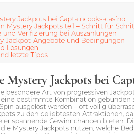
stery Jackpots bei Captaincooks-casino
Mystery Jackpots teil – Schritt für Schrit
und Verifizierung bei Auszahlungen
ery Jackpot-Angebote und Bedingungen
nd Lösungen
d letzte Tipps
e Mystery Jackpots bei Cap
e besondere Art von progressiven Jackpots
eine bestimmte Kombination gebunden s
pin ausgelöst werden – oft völlig überra
pots zu den beliebtesten Attraktionen, da
e
ieler spannende Gewinnchancen bieten. Die
Sie die Mystery Jackpots nutzen, welche B