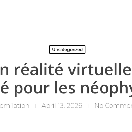
Uncategorized
 réalité virtuelle
té pour les néoph
emilation
April 13, 2026
No Comme