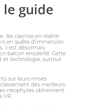
: le guide
: les casinos en réalité
eurs en quête d’immersion
, il est désormais
son balcon ensoleillé. Cette
 et technologie, surtout
nts sur leurs mises
 classement des meilleurs
, les néophytes obtiennent
a VR.