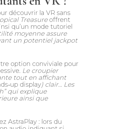
butants en VR ?
our découvrir la VR sans
opical Treasure
offrent
insi qu’un mode tutoriel
tilité moyenne assure
ant un potentiel jackpot
tre option conviviale pour
essive.
Le croupier
nte tout en affichant
ds‑up display
) clair… Les
h” qui explique
ieure ainsi que
 AstraPlay : lors du
on audio indiquant si