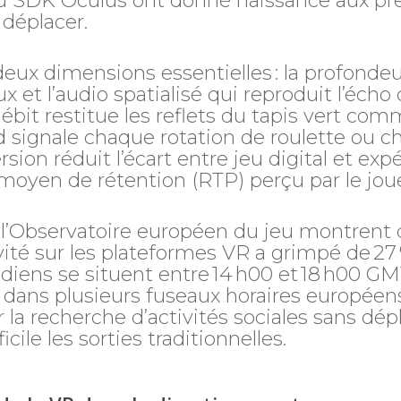
u SDK Oculus ont donné naissance aux prem
 déplacer.
 deux dimensions essentielles : la profondeu
 et l’audio spatialisé qui reproduit l’écho 
bit restitue les reflets du tapis vert comme
d signale chaque rotation de roulette ou c
sion réduit l’écart entre jeu digital et ex
moyen de rétention (RTP) perçu par le jou
 l’Observatoire européen du jeu montrent
tivité sur les plateformes VR a grimpé de 
idiens se situent entre 14 h00 et 18 h00 G
 dans plusieurs fuseaux horaires européen
la recherche d’activités sociales sans d
icile les sorties traditionnelles.