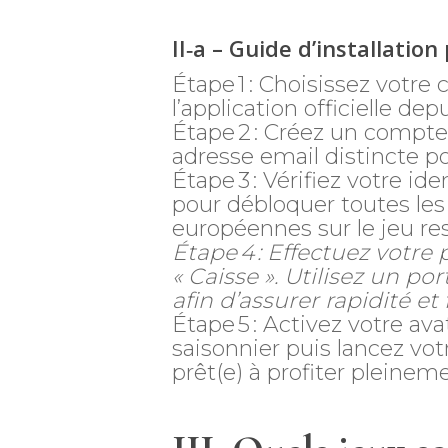
II‑a – Guide d’installation
Étape 1 : Choisissez votre
l’application officielle d
Étape 2 : Créez un compte 
adresse email distincte po
Étape 3 : Vérifiez votre i
pour débloquer toutes les 
européennes sur le jeu re
Étape 4 : Effectuez votre
« Caisse ». Utilisez un p
afin d’assurer rapidité et 
Étape 5 : Activez votre av
saisonnier puis lancez vo
prêt(e) à profiter pleine