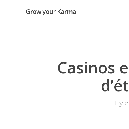
Skip
to
Grow your Karma
main
content
Casinos en
d’é
By
d