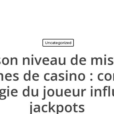
Uncategorized
son niveau de mis
mes de casino : c
gie du joueur infl
jackpots