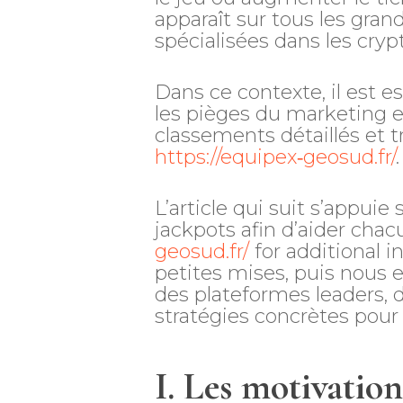
apparaît sur tous les gran
spécialisées dans les cryp
Dans ce contexte, il est e
les pièges du marketing e
classements détaillés et t
https://equipex‑geosud.fr/
.
L’article qui suit s’appuie
jackpots afin d’aider chac
geosud.fr/
for additional i
petites mises, puis nous e
des plateformes leaders, d
stratégies concrètes pour 
I. Les motivation