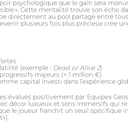
’espoir psychologique que le gain sera mon
sible ». Cette mentalité trouve son écho da
e directement au pool partagé entre tous le
devenir plusieurs fois plus précieux crée 
fortes
latilité (exemple :
Dead or Alive 2
)
progressifs majeurs (> 1 million €)
omme capital investi dans l’expérience glo
tes évalués positivement par Equipex Geo
vec décor luxueux et sons immersifs qui re
e le joueur franchit un seuil spécifique in
»).