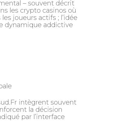
umental – souvent décrit
ns les crypto casinos où
s joueurs actifs ; l’idée
une dynamique addictive
bale
sud.Fr intègrent souvent
nforcent la décision
diqué par l’interface