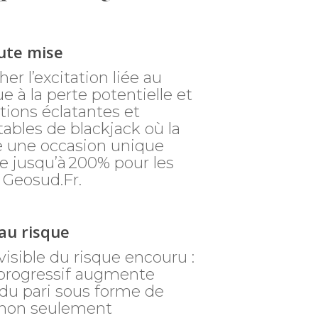
aute mise
er l’excitation liée au
e à la perte potentielle et
tions éclatantes et
tables de blackjack où la
e une occasion unique
re jusqu’à 200% pour les
 Geosud.Fr.
au risque
visible du risque encouru :
t progressif augmente
 du pari sous forme de
ie non seulement