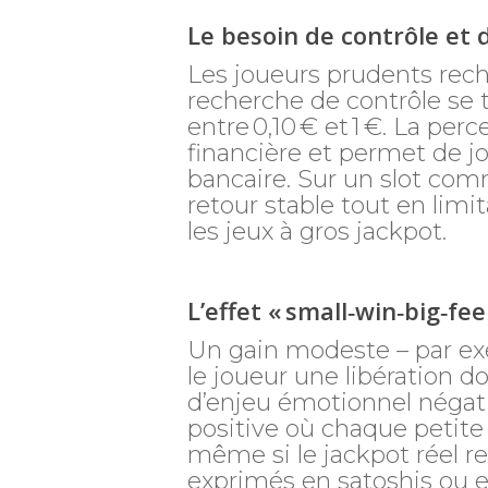
Le besoin de contrôle et 
Les joueurs prudents rech
recherche de contrôle se 
entre 0,10 € et 1 €. La pe
financière et permet de j
bancaire. Sur un slot c
retour stable tout en limit
les jeux à gros jackpot.
L’effet « small‑win‑big‑f
Un gain modeste – par exe
le joueur une libération d
d’enjeu émotionnel négati
positive où chaque petite 
même si le jackpot réel re
exprimés en satoshis ou en