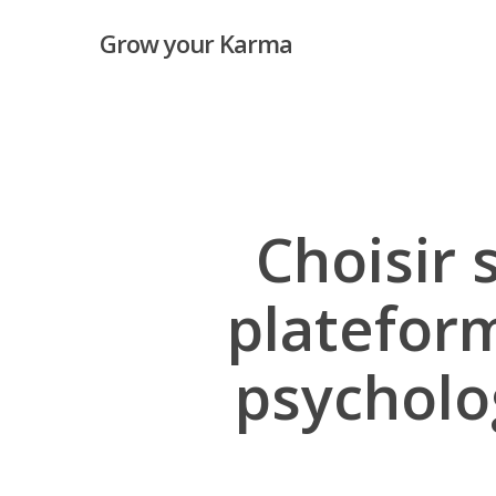
Skip
to
Grow your Karma
main
content
Choisir 
platefor
psycholo