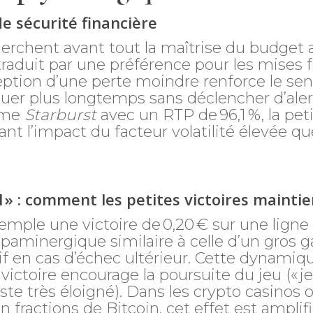
de sécurité financière
erchent avant tout la maîtrise du budget a
traduit par une préférence pour les mises 
rception d’une perte moindre renforce le se
ouer plus longtemps sans déclencher d’ale
omme
Starburst
avec un RTP de 96,1 %, la pet
ant l’impact du facteur volatilité élevée qu
eel » : comment les petites victoires main
mple une victoire de 0,20 € sur une lign
opaminergique similaire à celle d’un gros 
f en cas d’échec ultérieur. Cette dynamiq
victoire encourage la poursuite du jeu (« je
ste très éloigné). Dans les crypto casinos 
 fractions de Bitcoin, cet effet est ampli