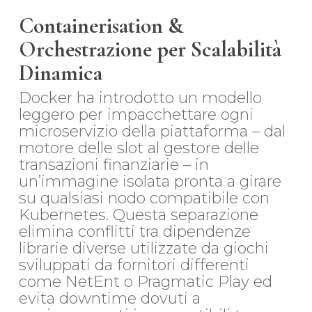
Containerisation &
Orchestrazione per Scalabilità
Dinamica
Docker ha introdotto un modello
leggero per impacchettare ogni
microservizio della piattaforma – dal
motore delle slot al gestore delle
transazioni finanziarie – in
un’immagine isolata pronta a girare
su qualsiasi nodo compatibile con
Kubernetes. Questa separazione
elimina conflitti tra dipendenze
librarie diverse utilizzate da giochi
sviluppati da fornitori differenti
come NetEnt o Pragmatic Play ed
evita downtime dovuti a