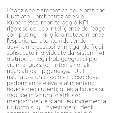
L’adozione sistematica delle pratiche
illustrate – orchestrazione via
Kubernetes, monitoraggio KPI
rigoroso ed uso intelligente dell’edge
computing – migliora notevolmente
l’esperienza utente riducendo
downtime costosi e mitigando frodi
sofisticate individuate dai sistemi AI
distribuiti negli hub geografici più
vicini ai giocatori internazionali
ricercati da Epigenesys.EU . Il
risultato è un circolo virtuoso dove
performance elevate alimentano
fiducia degli utenti; questa fiducia si
traduce in volumi d’afflusso
maggiormente stabili ed incrementa
il ritorno sugli investimenti degli