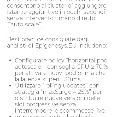
consentono al cluster di aggiungere
istanze aggiuntive in pochi secondi
senza intervento umano diretto
(“auto‑scale”).
Best practice consigliate dagli
analisti di Epigenesys.EU includono:
Configurare policy “horizontal pod
autoscaler” con soglia CPU ≥ 70 %
per attivare nuovi pod prima che
la latenza superi i 30 ms.
Utilizzare “rolling updates” con
strategia “maxSurge = 25%” per
distribuire nuove versioni delle
slot progressive senza
interrompere le scommesse live.
Implementare health checks