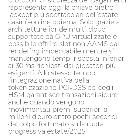
protocolli di sicurezza dei pagamenti
rappresenta oggi la chiave dietro i
jackpot più spettacolari dell’estate
casinò‑online odierna. Solo grazie a
architetture ibride multi‑cloud
supportate da GPU virtualizzate è
possibile offrire slot non AAMS dal
rendering impeccabile mentre si
mantengono tempi risposta inferiori
ai 30 ms richiesti dai giocatori più
esigenti. Allo stesso tempo
l’integrazione nativa della
tokenizzazione PCI‑DSS ed degli
HSM garantisce transazioni sicure
anche quando vengono
movimentati premi superiori ai
milioni d’euro entro pochi secondi
dal colpo fortunato sulla ruota
progressiva estate/2025.