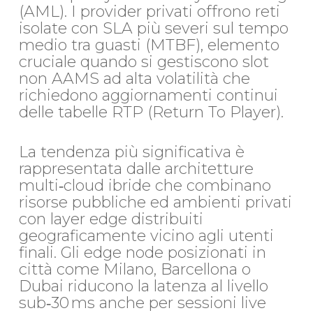
(AML). I provider privati offrono reti
isolate con SLA più severi sul tempo
medio tra guasti (MTBF), elemento
cruciale quando si gestiscono slot
non AAMS ad alta volatilità che
richiedono aggiornamenti continui
delle tabelle RTP (Return To Player).
La tendenza più significativa è
rappresentata dalle architetture
multi‑cloud ibride che combinano
risorse pubbliche ed ambienti privati
con layer edge distribuiti
geograficamente vicino agli utenti
finali. Gli edge node posizionati in
città come Milano, Barcellona o
Dubai riducono la latenza al livello
sub‑30 ms anche per sessioni live