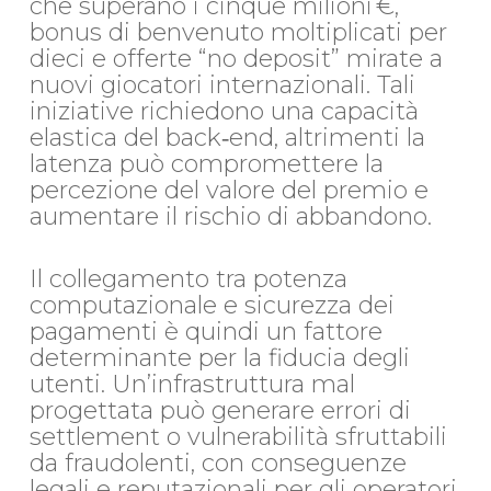
che superano i cinque milioni €,
bonus di benvenuto moltiplicati per
dieci e offerte “no deposit” mirate a
nuovi giocatori internazionali. Tali
iniziative richiedono una capacità
elastica del back‑end, altrimenti la
latenza può compromettere la
percezione del valore del premio e
aumentare il rischio di abbandono.
Il collegamento tra potenza
computazionale e sicurezza dei
pagamenti è quindi un fattore
determinante per la fiducia degli
utenti. Un’infrastruttura mal
progettata può generare errori di
settlement o vulnerabilità sfruttabili
da fraudolenti, con conseguenze
legali e reputazionali per gli operatori.