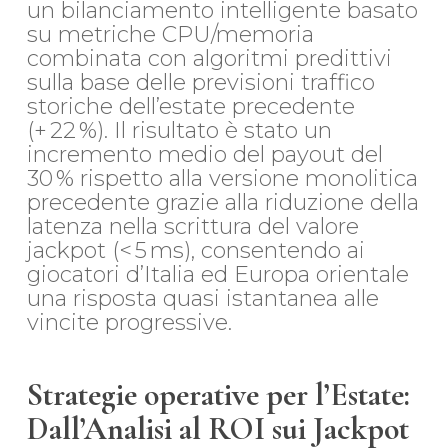
un bilanciamento intelligente basato
su metriche CPU/memoria
combinata con algoritmi predittivi
sulla base delle previsioni traffico
storiche dell’estate precedente
(+ 22 %). Il risultato è stato un
incremento medio del payout del
30 % rispetto alla versione monolitica
precedente grazie alla riduzione della
latenza nella scrittura del valore
jackpot (< 5 ms), consentendo ai
giocatori d’Italia ed Europa orientale
una risposta quasi istantanea alle
vincite progressive.
Strategie operative per l’Estate:
Dall’Analisi al ROI sui Jackpot