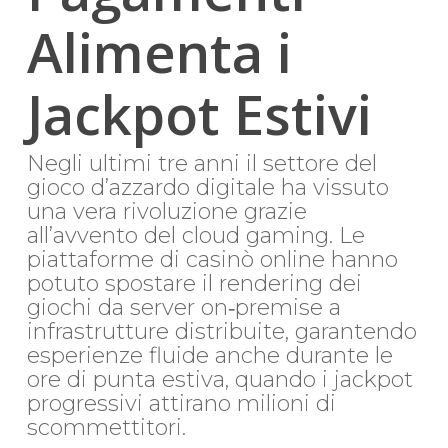
Alimenta i
Jackpot Estivi
Negli ultimi tre anni il settore del
gioco d’azzardo digitale ha vissuto
una vera rivoluzione grazie
all’avvento del cloud gaming. Le
piattaforme di casinò online hanno
potuto spostare il rendering dei
giochi da server on‑premise a
infrastrutture distribuite, garantendo
esperienze fluide anche durante le
ore di punta estiva, quando i jackpot
progressivi attirano milioni di
scommettitori.