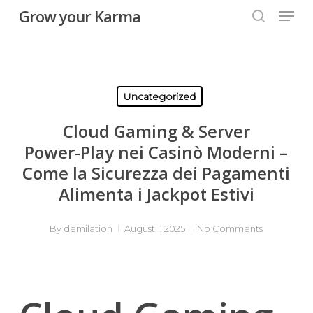
Skip
Men
Grow your Karma
to
searc
main
content
Uncategorized
Cloud Gaming & Server
Power‑Play nei Casinò Moderni –
Come la Sicurezza dei Pagamenti
Alimenta i Jackpot Estivi
By
demilation
August 1, 2025
No Comments