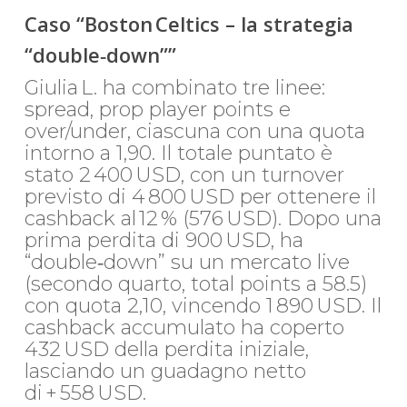
Caso “Boston Celtics – la strategia
“double‑down””
Giulia L. ha combinato tre linee:
spread, prop player points e
over/under, ciascuna con una quota
intorno a 1,90. Il totale puntato è
stato 2 400 USD, con un turnover
previsto di 4 800 USD per ottenere il
cashback al 12 % (576 USD). Dopo una
prima perdita di 900 USD, ha
“double‑down” su un mercato live
(secondo quarto, total points a 58.5)
con quota 2,10, vincendo 1 890 USD. Il
cashback accumulato ha coperto
432 USD della perdita iniziale,
lasciando un guadagno netto
di + 558 USD.