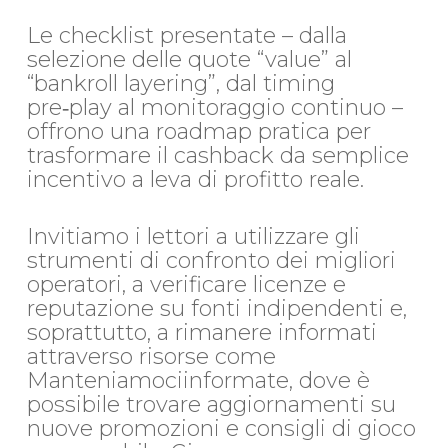
Le checklist presentate – dalla
selezione delle quote “value” al
“bankroll layering”, dal timing
pre‑play al monitoraggio continuo –
offrono una roadmap pratica per
trasformare il cashback da semplice
incentivo a leva di profitto reale.
Invitiamo i lettori a utilizzare gli
strumenti di confronto dei migliori
operatori, a verificare licenze e
reputazione su fonti indipendenti e,
soprattutto, a rimanere informati
attraverso risorse come
Manteniamociinformate, dove è
possibile trovare aggiornamenti su
nuove promozioni e consigli di gioco