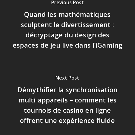
Previous Post
Quand les mathématiques
sculptent le divertissement :
décryptage du design des
espaces de jeu live dans l’iGaming
Next Post
Démythifier la synchronisation
multi‑appareils – comment les
tournois de casino en ligne
offrent une expérience fluide