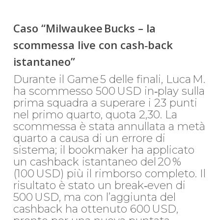
Caso “Milwaukee Bucks – la
scommessa live con cash‑back
istantaneo”
Durante il Game 5 delle finali, Luca M.
ha scommesso 500 USD in‑play sulla
prima squadra a superare i 23 punti
nel primo quarto, quota 2,30. La
scommessa è stata annullata a metà
quarto a causa di un errore di
sistema; il bookmaker ha applicato
un cashback istantaneo del 20 %
(100 USD) più il rimborso completo. Il
risultato è stato un break‑even di
500 USD, ma con l’aggiunta del
cashback ha ottenuto 600 USD,