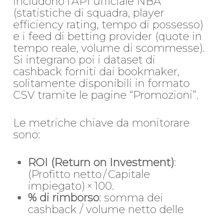
includono l’API ufficiale NBA
(statistiche di squadra, player
efficiency rating, tempo di possesso)
e i feed di betting provider (quote in
tempo reale, volume di scommesse).
Si integrano poi i dataset di
cashback forniti dai bookmaker,
solitamente disponibili in formato
CSV tramite le pagine “Promozioni”.
Le metriche chiave da monitorare
sono:
ROI (Return on Investment)
:
(Profitto netto / Capitale
impiegato) × 100.
% di rimborso
: somma dei
cashback / volume netto delle