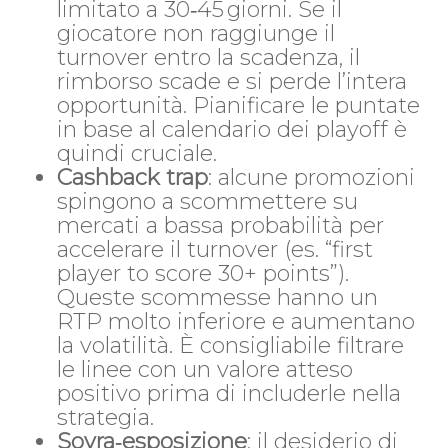
limitato a 30‑45 giorni. Se il
giocatore non raggiunge il
turnover entro la scadenza, il
rimborso scade e si perde l’intera
opportunità. Pianificare le puntate
in base al calendario dei playoff è
quindi cruciale.
Cashback trap
: alcune promozioni
spingono a scommettere su
mercati a bassa probabilità per
accelerare il turnover (es. “first
player to score 30+ points”).
Queste scommesse hanno un
RTP molto inferiore e aumentano
la volatilità. È consigliabile filtrare
le linee con un valore atteso
positivo prima di includerle nella
strategia.
Sovra‑esposizione
: il desiderio di