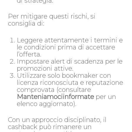
di strategia.
Per mitigare questi rischi, si
consiglia di:
Leggere attentamente i termini e
le condizioni prima di accettare
l’offerta.
Impostare alert di scadenza per le
promozioni attive.
Utilizzare solo bookmaker con
licenza riconosciuta e reputazione
comprovata (consultare
Manteniamociinformate
per un
elenco aggiornato).
Con un approccio disciplinato, il
cashback può rimanere un