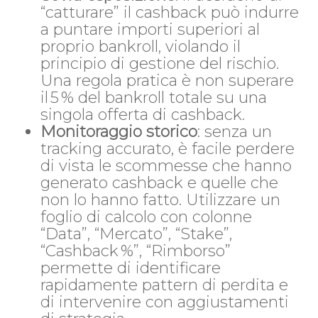
“catturare” il cashback può indurre
a puntare importi superiori al
proprio bankroll, violando il
principio di gestione del rischio.
Una regola pratica è non superare
il 5 % del bankroll totale su una
singola offerta di cashback.
Monitoraggio storico
: senza un
tracking accurato, è facile perdere
di vista le scommesse che hanno
generato cashback e quelle che
non lo hanno fatto. Utilizzare un
foglio di calcolo con colonne
“Data”, “Mercato”, “Stake”,
“Cashback %”, “Rimborso”
permette di identificare
rapidamente pattern di perdita e
di intervenire con aggiustamenti