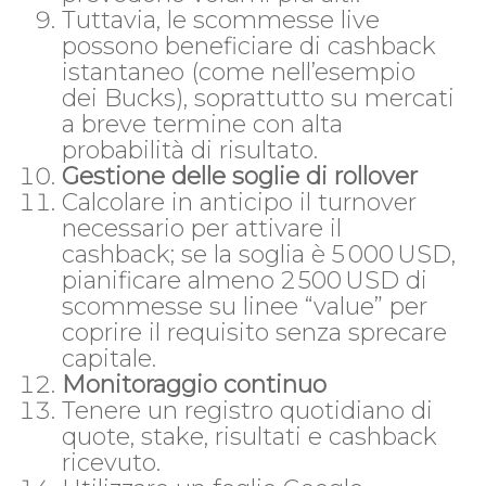
Tuttavia, le scommesse live
possono beneficiare di cashback
istantaneo (come nell’esempio
dei Bucks), soprattutto su mercati
a breve termine con alta
probabilità di risultato.
Gestione delle soglie di rollover
Calcolare in anticipo il turnover
necessario per attivare il
cashback; se la soglia è 5 000 USD,
pianificare almeno 2 500 USD di
scommesse su linee “value” per
coprire il requisito senza sprecare
capitale.
Monitoraggio continuo
Tenere un registro quotidiano di
quote, stake, risultati e cashback
ricevuto.