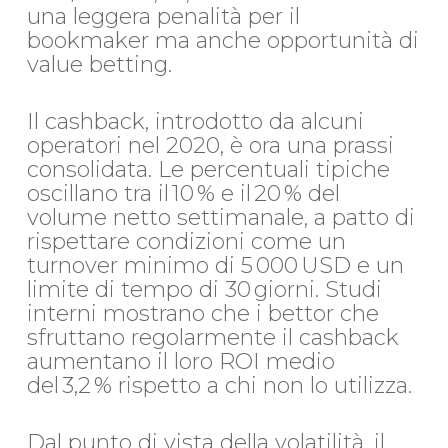
una leggera penalità per il
bookmaker ma anche opportunità di
value betting.
Il cashback, introdotto da alcuni
operatori nel 2020, è ora una prassi
consolidata. Le percentuali tipiche
oscillano tra il 10 % e il 20 % del
volume netto settimanale, a patto di
rispettare condizioni come un
turnover minimo di 5 000 USD e un
limite di tempo di 30 giorni. Studi
interni mostrano che i bettor che
sfruttano regolarmente il cashback
aumentano il loro ROI medio
del 3,2 % rispetto a chi non lo utilizza.
Dal punto di vista della volatilità, il