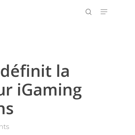
search
Menu
éfinit la
ur iGaming
ns
nts