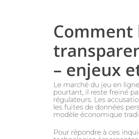
Comment la
transparen
– enjeux e
Le marché du jeu en ligne
pourtant, il reste freiné 
régulateurs. Les accusati
les fuites de données per
modèle économique traditi
Hit enter to search or ESC to clos
Pour répondre à ces inqui