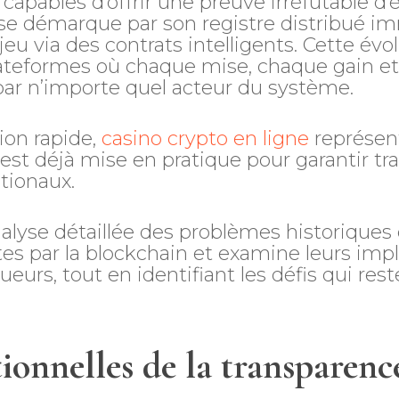
pables d’offrir une preuve irréfutable d’é
n se démarque par son registre distribué i
jeu via des contrats intelligents. Cette évo
lateformes où chaque mise, chaque gain et
 par n’importe quel acteur du système.
ion rapide,
casino crypto en ligne
représen
 est déjà mise en pratique pour garantir t
ationaux.
nalyse détaillée des problèmes historiques
rtes par la blockchain et examine leurs impl
ueurs, tout en identifiant les défis qui res
tionnelles de la transparenc