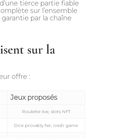
une tierce partie fiable
complète sur l’ensemble
garantie par la chaîne
isent sur la
ur offre :
Jeux proposés
Roulette live, slots NFT
Dice provably fair, crash game