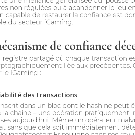
é une méfiance généralisée qui pousse ce
ives non régulées ou à abandonner le jeu e
on capable de restaurer la confiance est d
le du secteur iGaming.
mécanisme de confiance déce
n registre partagé où chaque transaction e
tographiquement liée aux précédentes. Ce
 le iGaming :
abilité des transactions
nscrit dans un bloc dont le hash ne peut ê
 la chaîne – une opération pratiquement i
ises aujourd’hui. Même un opérateur malvei
at sans que cela soit immédiatement détect
eugeotscooters.Fr souligne dans ses revues