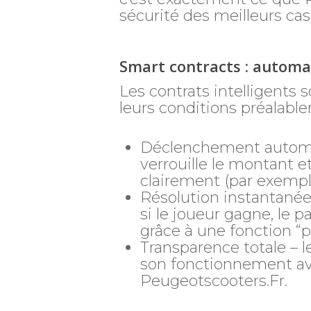
sécurité des meilleurs cas
Smart contracts : automa
Les contrats intelligent
leurs conditions préalable
Déclenchement automat
verrouille le montant e
clairement (par exemple
Résolution instantanée –
si le joueur gagne, le
grâce à une fonction “p
Transparence totale – l
son fonctionnement av
Peugeotscooters.Fr.