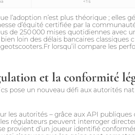
na
< 1 s
ue l’adoption n’est plus théorique ; elles g
omesse d’équité certifiée par la communaut
lus de 250 000 mises quotidiennes avec u
 bien loin des délais bancaires classiques c
ugeotscooters.Fr lorsqu’il compare les per
ulation et la conformité lé
lics pose un nouveau défi aux autorités na
r les autorités – grâce aux API publiques o
les régulateurs peuvent interroger directe
se provient d’un joueur identifié confor