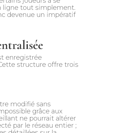
rtains joueurs à se
n ligne tout simplement.
onc devenue un impératif
ntralisée
st enregistrée
tte structure offre trois
tre modifié sans
mpossible grâce aux
llant ne pourrait altérer
é par le réseau entier ;
 détaillées sur la