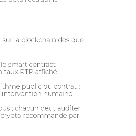
sur la blockchain dès que
le smart contract
n taux RTP affiché
rithme public du contrat ;
s intervention humaine
tous ; chacun peut auditer
s crypto recommandé par