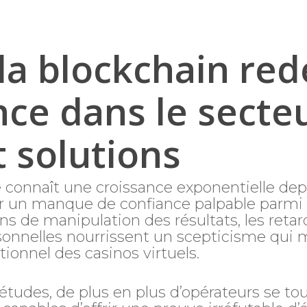
 blockchain redé
ce dans le secte
t solutions
 connaît une croissance exponentielle depu
par un manque de confiance palpable parmi l
ons de manipulation des résultats, les ret
sonnelles nourrissent un scepticisme qui 
onnel des casinos virtuels.
e
études, de plus en plus d’opérateurs se to