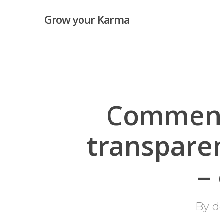
Skip
to
Grow your Karma
main
content
Comment 
transpare
–
By
d