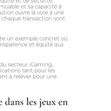
quité et de sécurité.
mmuable et sa capacité à
lution ouvre la voie à une
 chaque transaction sont
te un exemple concret où
ransparence et équité aux
 du secteur iGaming,
ications tant pour les
tent à relever pour une
e dans les jeux en