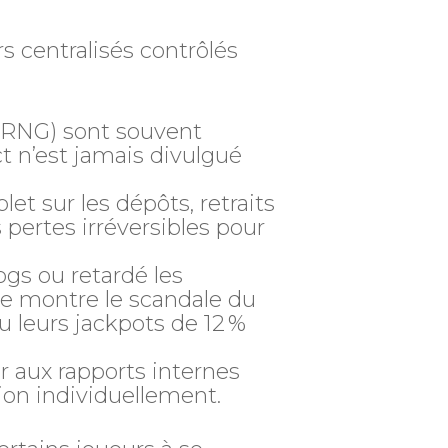
 centralisés contrôlés
 (RNG) sont souvent
 n’est jamais divulgué
et sur les dépôts, retraits
 pertes irréversibles pour
ogs ou retardé les
e montre le scandale du
u leurs jackpots de 12 %
r aux rapports internes
tion individuellement.