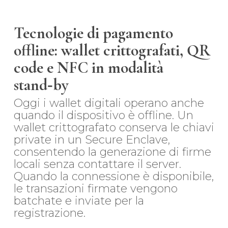
Tecnologie di pagamento
offline: wallet crittografati, QR
code e NFC in modalità
stand‑by
Oggi i wallet digitali operano anche
quando il dispositivo è offline. Un
wallet crittografato conserva le chiavi
private in un Secure Enclave,
consentendo la generazione di firme
locali senza contattare il server.
Quando la connessione è disponibile,
le transazioni firmate vengono
batchate e inviate per la
registrazione.