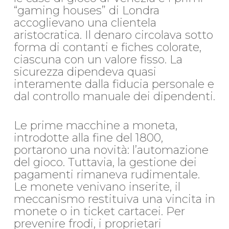
“gaming houses” di Londra
accoglievano una clientela
aristocratica. Il denaro circolava sotto
forma di contanti e fiches colorate,
ciascuna con un valore fisso. La
sicurezza dipendeva quasi
interamente dalla fiducia personale e
dal controllo manuale dei dipendenti.
Le prime macchine a moneta,
introdotte alla fine del 1800,
portarono una novità: l’automazione
del gioco. Tuttavia, la gestione dei
pagamenti rimaneva rudimentale.
Le monete venivano inserite, il
meccanismo restituiva una vincita in
monete o in ticket cartacei. Per
prevenire frodi, i proprietari