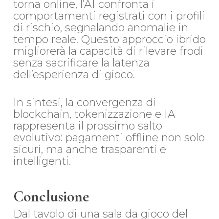
torna online, l’AI confronta i
comportamenti registrati con i profili
di rischio, segnalando anomalie in
tempo reale. Questo approccio ibrido
migliorerà la capacità di rilevare frodi
senza sacrificare la latenza
dell’esperienza di gioco.
In sintesi, la convergenza di
blockchain, tokenizzazione e IA
rappresenta il prossimo salto
evolutivo: pagamenti offline non solo
sicuri, ma anche trasparenti e
intelligenti.
Conclusione
Dal tavolo di una sala da gioco del