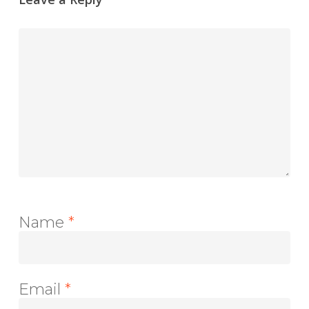
Name
*
Email
*