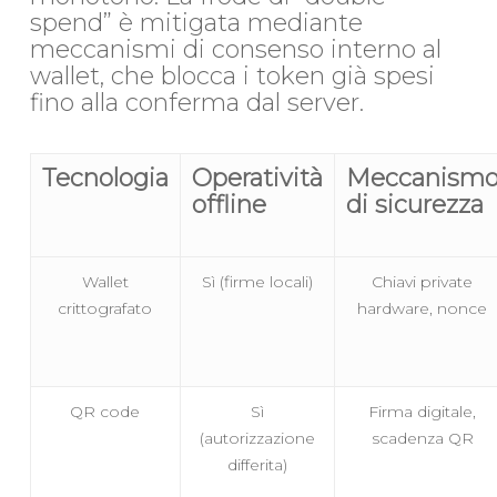
spend” è mitigata mediante
meccanismi di consenso interno al
wallet, che blocca i token già spesi
fino alla conferma dal server.
Tecnologia
Operatività
Meccanism
offline
di sicurezza
Wallet
Sì (firme locali)
Chiavi private
crittografato
hardware, nonce
QR code
Sì
Firma digitale,
(autorizzazione
scadenza QR
differita)