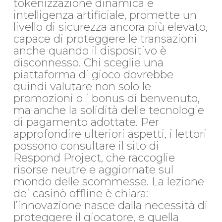
tokenizzazione dinamica e
intelligenza artificiale, promette un
livello di sicurezza ancora più elevato,
capace di proteggere le transazioni
anche quando il dispositivo è
disconnesso. Chi sceglie una
piattaforma di gioco dovrebbe
quindi valutare non solo le
promozioni o i bonus di benvenuto,
ma anche la solidità delle tecnologie
di pagamento adottate. Per
approfondire ulteriori aspetti, i lettori
possono consultare il sito di
Respond Project, che raccoglie
risorse neutre e aggiornate sul
mondo delle scommesse. La lezione
dei casinò offline è chiara:
l’innovazione nasce dalla necessità di
proteggere il giocatore, e quella