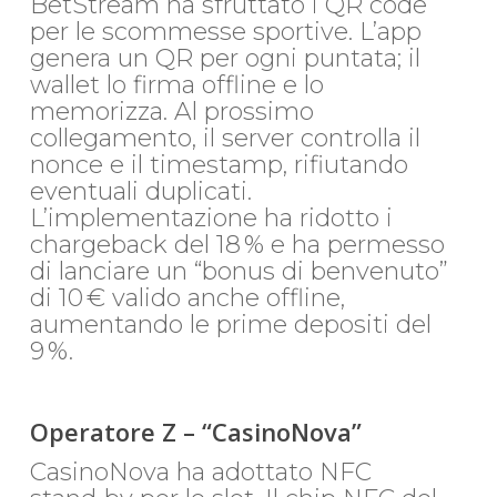
BetStream ha sfruttato i QR code
per le scommesse sportive. L’app
genera un QR per ogni puntata; il
wallet lo firma offline e lo
memorizza. Al prossimo
collegamento, il server controlla il
nonce e il timestamp, rifiutando
eventuali duplicati.
L’implementazione ha ridotto i
chargeback del 18 % e ha permesso
di lanciare un “bonus di benvenuto”
di 10 € valido anche offline,
aumentando le prime depositi del
9 %.
Operatore Z – “CasinoNova”
CasinoNova ha adottato NFC