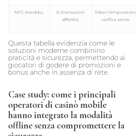
NFC stand‑by
Sì (transazioni
Token temporaneo
differite)
verifica server
Questa tabella evidenzia come le
soluzioni moderne combinino
praticità e sicurezza, permettendo ai
giocatori di godere di promozioni e
bonus anche in assenza di rete.
Case study: come i principali
operatori di casinò mobile
hanno integrato la modalità
offline senza compromettere la
sicurezza