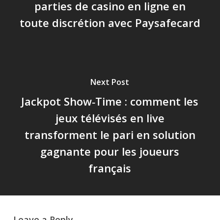
parties de casino en ligne en
toute discrétion avec Paysafecard
Next Post
Jackpot Show‑Time : comment les
jeux télévisés en live
transforment le pari en solution
gagnante pour les joueurs
français
Leave a Reply