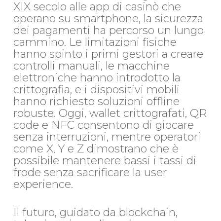
XIX secolo alle app di casinò che
operano su smartphone, la sicurezza
dei pagamenti ha percorso un lungo
cammino. Le limitazioni fisiche
hanno spinto i primi gestori a creare
controlli manuali, le macchine
elettroniche hanno introdotto la
crittografia, e i dispositivi mobili
hanno richiesto soluzioni offline
robuste. Oggi, wallet crittografati, QR
code e NFC consentono di giocare
senza interruzioni, mentre operatori
come X, Y e Z dimostrano che è
possibile mantenere bassi i tassi di
frode senza sacrificare la user
experience.
Il futuro, guidato da blockchain,