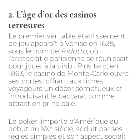
2. L’âge d’or des casinos
terrestres
Le premier véritable établissement
de jeu apparaît à Venise en 1638,
sous le nom de
Ridotto
, où
l’aristocratie parisienne se réunissait
pour jouer à la biribi. Plus tard, en
1863, le casino de Monte‑Carlo ouvre
ses portes, offrant aux riches
voyageurs un décor somptueux et
introduisant le baccarat comme
attraction principale.
Le poker, importé d’Amérique au
début du XXᵉ siècle, séduit par ses
règles simples et son aspect social :