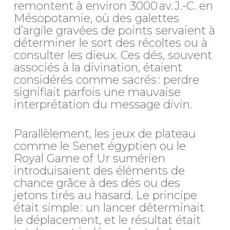
remontent à environ 3000 av. J.-C. en
Mésopotamie, où des galettes
d’argile gravées de points servaient à
déterminer le sort des récoltes ou à
consulter les dieux. Ces dés, souvent
associés à la divination, étaient
considérés comme sacrés : perdre
signifiait parfois une mauvaise
interprétation du message divin.
Parallèlement, les jeux de plateau
comme le Senet égyptien ou le
Royal Game of Ur sumérien
introduisaient des éléments de
chance grâce à des dés ou des
jetons tirés au hasard. Le principe
était simple : un lancer déterminait
le déplacement, et le résultat était