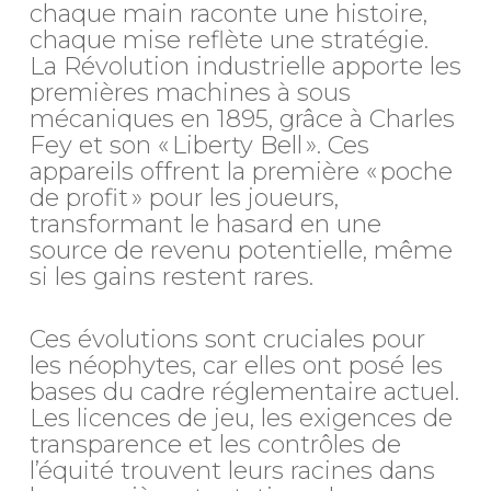
chaque main raconte une histoire,
chaque mise reflète une stratégie.
La Révolution industrielle apporte les
premières machines à sous
mécaniques en 1895, grâce à Charles
Fey et son « Liberty Bell ». Ces
appareils offrent la première « poche
de profit » pour les joueurs,
transformant le hasard en une
source de revenu potentielle, même
si les gains restent rares.
Ces évolutions sont cruciales pour
les néophytes, car elles ont posé les
bases du cadre réglementaire actuel.
Les licences de jeu, les exigences de
transparence et les contrôles de
l’équité trouvent leurs racines dans