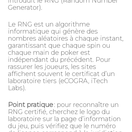
introduit le RNG (Random Number
Generator).
Le RNG est un algorithme
informatique qui génère des
nombres aléatoires à chaque instant,
garantissant que chaque spin ou
chaque main de poker est
indépendant du précédent. Pour
rassurer les joueurs, les sites
affichent souvent le certificat d’un
laboratoire tiers (eCOGRA, iTech
Labs).
Point pratique
: pour reconnaître un
RNG certifié, cherchez le logo du
laboratoire sur la page d’information
du jeu, puis vérifiez que le numéro