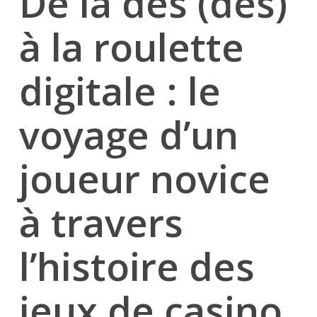
De la dés (dés)
à la roulette
digitale : le
voyage d’un
joueur novice
à travers
l’histoire des
jeux de casino