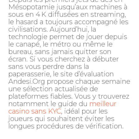
Mésopotamie jusqu’aux machines à
sous en 4 K diffusées en streaming,
le hasard a toujours accompagné les
civilisations. Aujourd’hui, la
technologie permet de jouer depuis
le canapé, le métro ou même le
bureau, sans jamais quitter son
écran. Si vous cherchez à débuter
sans vous perdre dans la
paperasserie, le site d’évaluation
Andesi.Org propose chaque semaine
une sélection actualisée de
plateformes fiables. Vous y trouverez
notamment le guide du
meilleur
casino sans KYC
, idéal pour les
joueurs qui souhaitent éviter les
longues procédures de vérification.