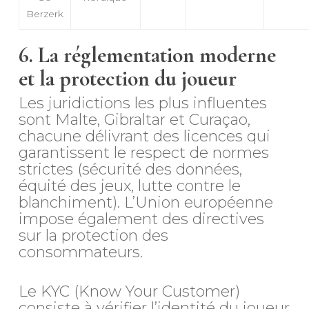
Berzerk
6. La réglementation moderne
et la protection du joueur
Les juridictions les plus influentes
sont Malte, Gibraltar et Curaçao,
chacune délivrant des licences qui
garantissent le respect de normes
strictes (sécurité des données,
équité des jeux, lutte contre le
blanchiment). L’Union européenne
impose également des directives
sur la protection des
consommateurs.
Le KYC (Know Your Customer)
consiste à vérifier l’identité du joueur