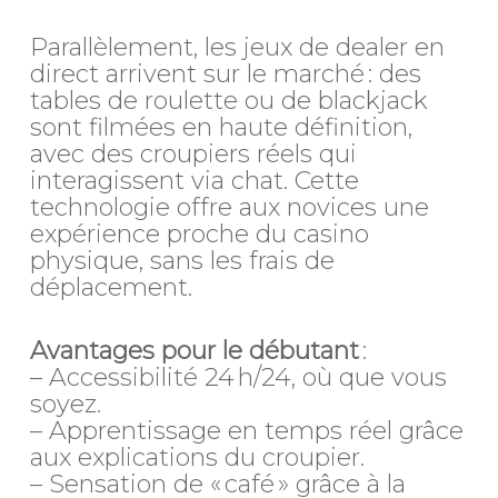
Parallèlement, les jeux de dealer en
direct arrivent sur le marché : des
tables de roulette ou de blackjack
sont filmées en haute définition,
avec des croupiers réels qui
interagissent via chat. Cette
technologie offre aux novices une
expérience proche du casino
physique, sans les frais de
déplacement.
Avantages pour le débutant
:
– Accessibilité 24 h/24, où que vous
soyez.
– Apprentissage en temps réel grâce
aux explications du croupier.
– Sensation de « café » grâce à la