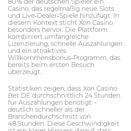
80 % der deutschen Spieler ein
Casino, das regelmäßig neue Slots
und Live‑Dealer‑Spiele hinzufügt. In
diesem Kontext sticht Xon Casino
besonders hervor. Die Plattform
kombiniert umfangreiche
Lizenzierung, schnelle Auszahlungen
und ein attraktives
Willkommensbonus‑Programm, das
bereits beim ersten Besuch
überzeugt.
Statistiken zeigen, dass Xon Casino
Bet DE durchschnittlich 24 Stunden
für Auszahlungen benötigt –
deutlich schneller als der
Branchendurchschnitt von
48 Stunden. Diese Geschwindigkeit
ist ein klarer Hinweis darauf, dass