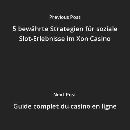
Previous Post
5 bewährte Strategien für soziale
Slot‑Erlebnisse im Xon Casino
Next Post
Guide complet du casino en ligne