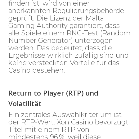
finden ist, wird von einer
anerkannten Regulierungsbehörde
geprüft. Die Lizenz der Malta
Gaming Authority garantiert, dass
alle Spiele einem RNG‑Test (Random
Number Generator) unterzogen
werden. Das bedeutet, dass die
Ergebnisse wirklich zufällig sind und
keine versteckten Vorteile für das
Casino bestehen.
Return‑to‑Player (RTP) und
Volatilität
Ein zentrales Auswahlkriterium ist
der RTP‑Wert. Xon Casino bevorzugt
Titel mit einem RTP von
mindestens 96 %, weil diese