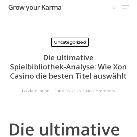
Skip
Men
Grow your Karma
to
searc
main
content
Uncategorized
Die ultimative
Spielbibliothek‑Analyse: Wie Xon
Casino die besten Titel auswählt
By
demilation
June 26, 2025
No Comments
Die ultimative