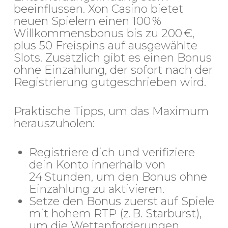
beeinflussen. Xon Casino bietet
neuen Spielern einen 100 %
Willkommensbonus bis zu 200 €,
plus 50 Freispins auf ausgewählte
Slots. Zusätzlich gibt es einen Bonus
ohne Einzahlung, der sofort nach der
Registrierung gutgeschrieben wird.
Praktische Tipps, um das Maximum
herauszuholen:
Registriere dich und verifiziere
dein Konto innerhalb von
24 Stunden, um den Bonus ohne
Einzahlung zu aktivieren.
Setze den Bonus zuerst auf Spiele
mit hohem RTP (z. B. Starburst),
um die Wettanforderungen