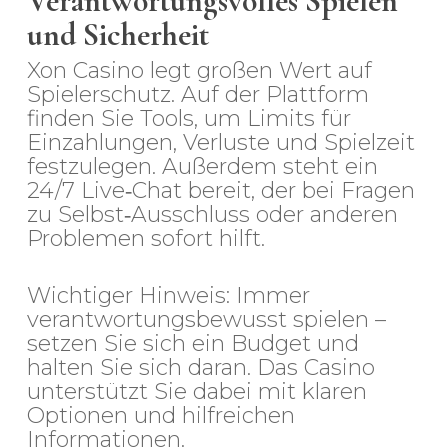
Verantwortungsvolles Spielen
und Sicherheit
Xon Casino legt großen Wert auf
Spielerschutz. Auf der Plattform
finden Sie Tools, um Limits für
Einzahlungen, Verluste und Spielzeit
festzulegen. Außerdem steht ein
24/7 Live‑Chat bereit, der bei Fragen
zu Selbst‑Ausschluss oder anderen
Problemen sofort hilft.
Wichtiger Hinweis: Immer
verantwortungsbewusst spielen –
setzen Sie sich ein Budget und
halten Sie sich daran. Das Casino
unterstützt Sie dabei mit klaren
Optionen und hilfreichen
Informationen.