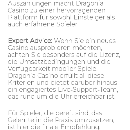
Auszahlungen macht Dragonia
Casino zu einer hervorragenden
Plattform für sowohl Einsteiger als
auch erfahrene Spieler.
Expert Advice:
Wenn Sie ein neues
Casino ausprobieren möchten,
achten Sie besonders auf die Lizenz,
die Umsatzbedingungen und die
Verfügbarkeit mobiler Spiele.
Dragonia Casino erfüllt all diese
Kriterien und bietet darüber hinaus
ein engagiertes Live‑Support‑Team,
das rund um die Uhr erreichbar ist.
Für Spieler, die bereit sind, das
Gelernte in die Praxis umzusetzen,
ist hier die finale Empfehlung: