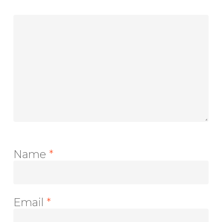
Name
*
Email
*