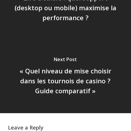
(desktop ou mobile) maximise la
performance ?
Next Post
« Quel niveau de mise choisir
dans les tournois de casino ?
Guide comparatif »
Leave a Reply