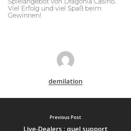
Spielangebot von Dragonia Casino.
Viel Erfolg und viel Spaß beim
Gewinnen!
demilation
Previous Post
Live‑Dealers : quel support