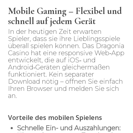
Mobile Gaming – Flexibel und
schnell auf jedem Gerät
In der heutigen Zeit erwarten
Spieler, dass sie ihre Lieblingsspiele
überall spielen können. Das Dragonia
Casino hat eine responsive Web‑App
entwickelt, die auf iOS‑ und
Android‑Geräten gleichermaßen
funktioniert. Kein separater
Download nötig – öffnen Sie einfach
Ihren Browser und melden Sie sich
an.
Vorteile des mobilen Spielens
Schnelle Ein- und Auszahlungen: