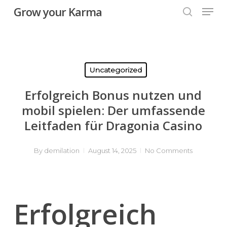
Skip
Men
Grow your Karma
to
searc
main
content
Uncategorized
Erfolgreich Bonus nutzen und
mobil spielen: Der umfassende
Leitfaden für Dragonia Casino
By
demilation
August 14, 2025
No Comments
Erfolgreich