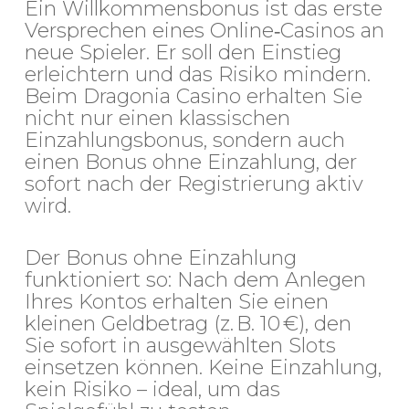
Ein Willkommensbonus ist das erste
Versprechen eines Online‑Casinos an
neue Spieler. Er soll den Einstieg
erleichtern und das Risiko mindern.
Beim Dragonia Casino erhalten Sie
nicht nur einen klassischen
Einzahlungsbonus, sondern auch
einen Bonus ohne Einzahlung, der
sofort nach der Registrierung aktiv
wird.
Der Bonus ohne Einzahlung
funktioniert so: Nach dem Anlegen
Ihres Kontos erhalten Sie einen
kleinen Geldbetrag (z. B. 10 €), den
Sie sofort in ausgewählten Slots
einsetzen können. Keine Einzahlung,
kein Risiko – ideal, um das