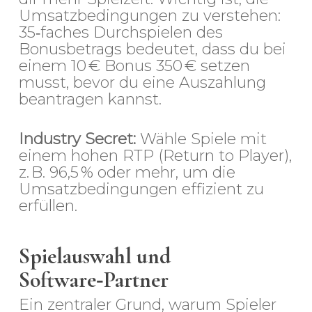
Umsatzbedingungen zu verstehen:
35‑faches Durchspielen des
Bonusbetrags bedeutet, dass du bei
einem 10 € Bonus 350 € setzen
musst, bevor du eine Auszahlung
beantragen kannst.
Industry Secret:
Wähle Spiele mit
einem hohen RTP (Return to Player),
z. B. 96,5 % oder mehr, um die
Umsatzbedingungen effizient zu
erfüllen.
Spielauswahl und
Software‑Partner
Ein zentraler Grund, warum Spieler