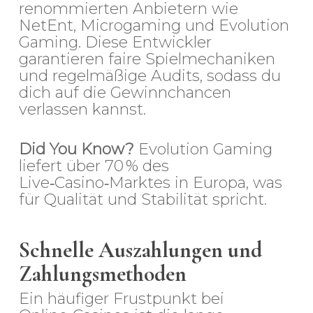
renommierten Anbietern wie
NetEnt, Microgaming und Evolution
Gaming. Diese Entwickler
garantieren faire Spielmechaniken
und regelmäßige Audits, sodass du
dich auf die Gewinnchancen
verlassen kannst.
Did You Know?
Evolution Gaming
liefert über 70 % des
Live‑Casino‑Marktes in Europa, was
für Qualität und Stabilität spricht.
Schnelle Auszahlungen und
Zahlungsmethoden
Ein häufiger Frustpunkt bei