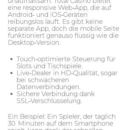
unaufhaltsam. Total Casino bietet
eine responsive Web‑App, die auf
Android‑ und iOS‑Geräten
reibungslos läuft. Es gibt keine
separate App, doch die mobile Seite
funktioniert genauso flüssig wie die
Desktop‑Version.
Touch‑optimierte Steuerung für
Slots und Tischspiele.
Live‑Dealer in HD‑Qualität, sogar
bei schwächeren
Datenverbindungen.
Sichere Verbindung dank
SSL‑Verschlüsselung.
Ein Beispiel: Ein Spieler, der täglich
30 Minuten auf dem Smartphone