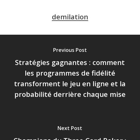
demilation
Previous Post
Stratégies gagnantes : comment
les programmes de fidélité
transforment le jeu en ligne et la
probabilité derrière chaque mise
Next Post