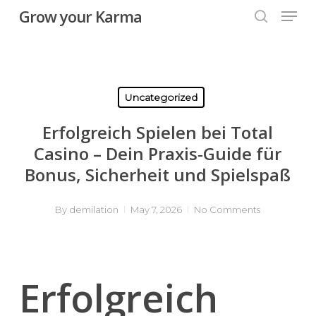
Skip
Men
Grow your Karma
to
searc
main
content
Uncategorized
Erfolgreich Spielen bei Total
Casino – Dein Praxis‑Guide für
Bonus, Sicherheit und Spielspaß
By
demilation
May 7, 2026
No Comments
Erfolgreich