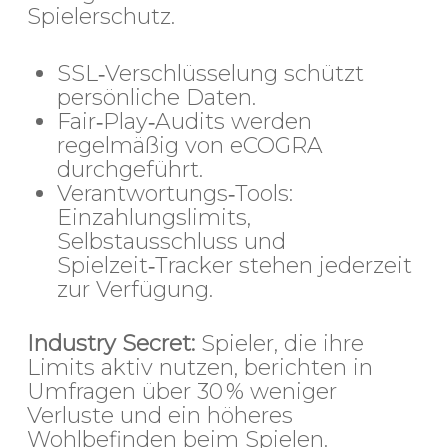
Spielerschutz.
SSL‑Verschlüsselung schützt
persönliche Daten.
Fair‑Play‑Audits werden
regelmäßig von eCOGRA
durchgeführt.
Verantwortungs‑Tools:
Einzahlungslimits,
Selbstausschluss und
Spielzeit‑Tracker stehen jederzeit
zur Verfügung.
Industry Secret:
Spieler, die ihre
Limits aktiv nutzen, berichten in
Umfragen über 30 % weniger
Verluste und ein höheres
Wohlbefinden beim Spielen.