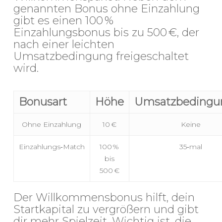
genannten Bonus ohne Einzahlung
gibt es einen 100 %
Einzahlungsbonus bis zu 500 €, der
nach einer leichten
Umsatzbedingung freigeschaltet
wird.
Bonusart
Höhe
Umsatzbedingu
Ohne Einzahlung
10 €
Keine
Einzahlungs‑Match
100 %
35‑mal
bis
500 €
Der Willkommensbonus hilft, dein
Startkapital zu vergrößern und gibt
dir mehr Spielzeit. Wichtig ist, die