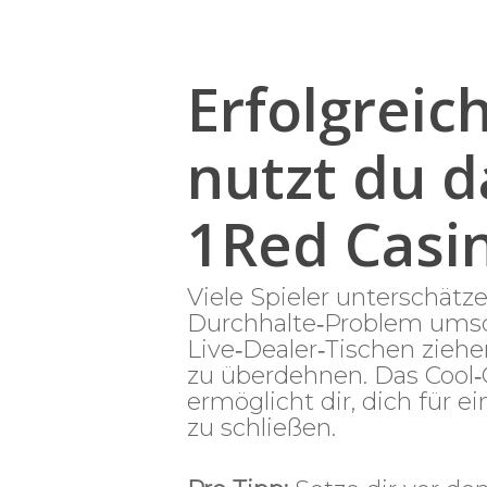
Erfolgreic
nutzt du d
1Red Casi
Viele Spieler unterschätze
Durchhalte‑Problem umsch
Live‑Dealer‑Tischen ziehen
zu überdehnen. Das Cool‑O
ermöglicht dir, dich für 
zu schließen.
Hit enter to search or ESC to clos