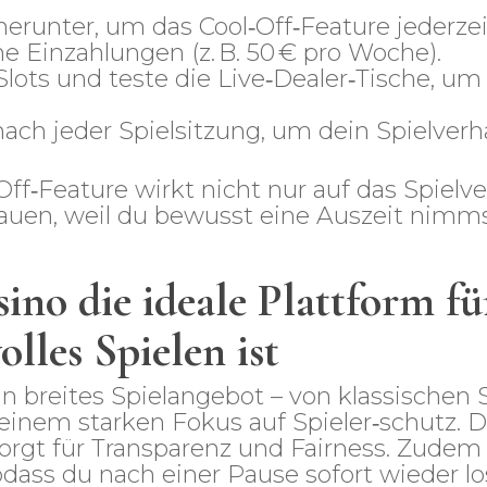
 herunter, um das Cool‑Off‑Feature jederzei
ne Einzahlungen (z. B. 50 € pro Woche).
‑Slots und teste die Live‑Dealer‑Tische, u
nach jeder Spielsitzung, um dein Spielverha
ff‑Feature wirkt nicht nur auf das Spielv
bauen, weil du bewusst eine Auszeit nimms
no die ideale Plattform fü
lles Spielen ist
n breites Spielangebot – von klassischen 
 einem starken Fokus auf Spieler‑schutz. D
rgt für Transparenz und Fairness. Zudem 
odass du nach einer Pause sofort wieder l