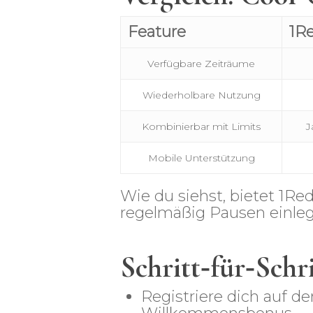
Feature
1R
Verfügbare Zeiträume
Wiederholbare Nutzung
Kombinierbar mit Limits
J
Mobile Unterstützung
Wie du siehst, bietet 1Red
regelmäßig Pausen einle
Schritt‑für‑Schr
Registriere dich auf de