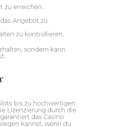
t zu erreichen.
m das Angebot zu
lten zu kontrollieren.
erhalten, sondern kann
t.
r
Slots bis zu hochwertigen
ie Lizenzierung durch die
garantiert das Casino
oslegen kannst, wenn du