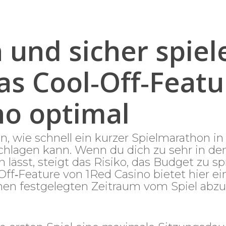
h und sicher spiel
as Cool‑Off‑Feat
no optimal
n, wie schnell ein kurzer Spielmarathon in
lagen kann. Wenn du dich zu sehr in den
 lässt, steigt das Risiko, das Budget zu s
ff‑Feature von 1Red Casino bietet hier ei
einen festgelegten Zeitraum vom Spiel ab
e