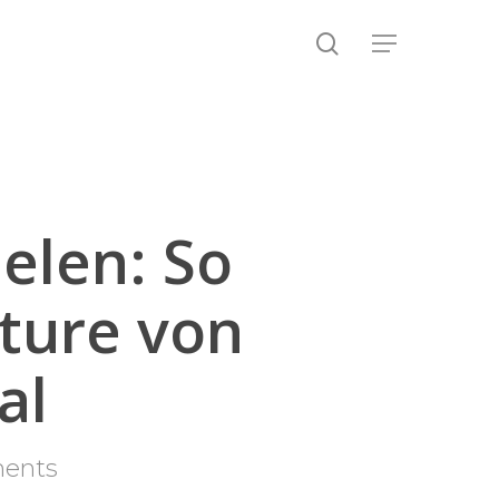
search
Menu
ielen: So
ature von
al
ents