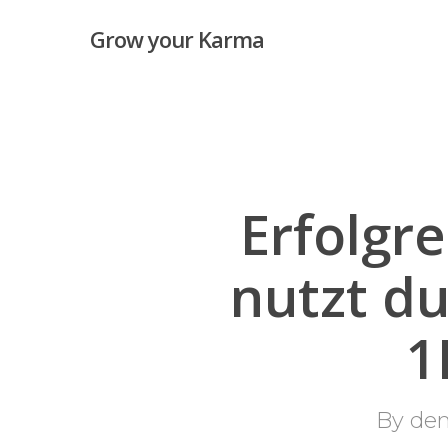
Skip
to
Grow your Karma
main
content
Erfolgre
nutzt du
1
By
dem