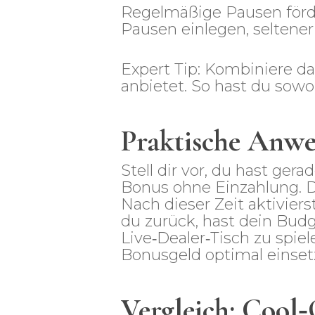
Regelmäßige Pausen förder
Pausen einlegen, seltener
Expert Tip: Kombiniere da
anbietet. So hast du sowohl
Praktische Anwe
Stell dir vor, du hast ge
Bonus ohne Einzahlung. Du
Nach dieser Zeit aktivier
du zurück, hast dein Bud
Live‑Dealer‑Tisch zu spie
Bonusgeld optimal einset
Vergleich: Cool