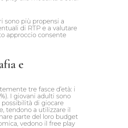
ori sono più propensi a
entuali di RTP e a valutare
esto approccio consente
afia e
temente tre fasce d’età: i
 %). I giovani adulti sono
 possibilità di giocare
, tendono a utilizzare il
gnare parte del loro budget
mica, vedono il free play