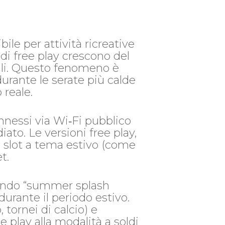
e per attività ricreative
i di free play crescono del
nali. Questo fenomeno è
urante le serate più calde
 reale.
onnessi via Wi‑Fi pubblico
to. Le versioni free play,
 slot a tema estivo (come
t.
ciando “summer splash
durante il periodo estivo.
tornei di calcio) e
e play alla modalità a soldi