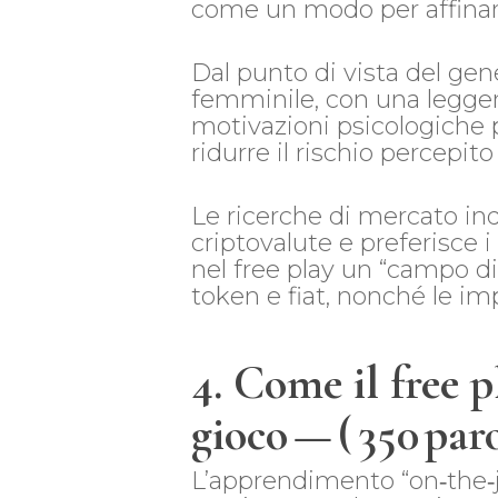
come un modo per affinare
Dal punto di vista del gene
femminile, con una leggera
motivazioni psicologiche p
ridurre il rischio percepit
Le ricerche di mercato ind
criptovalute e preferisce 
nel free play un “campo 
token e fiat, nonché le imp
4. Come il free 
gioco — ( 350 paro
L’apprendimento “on‑the‑jo