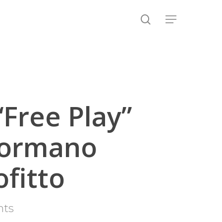
search
Menu
“Free Play”
formano
fitto
ts