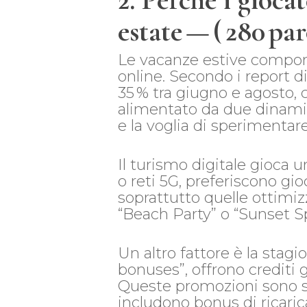
estate — ( 280 par
Le vacanze estive comport
online. Secondo i report di 
35 % tra giugno e agosto,
alimentato da due dinamich
e la voglia di sperimenta
Il turismo digitale gioca 
o reti 5G, preferiscono gi
soprattutto quelle ottimi
“Beach Party” o “Sunset Sp
Un altro fattore è la stag
bonuses”, offrono crediti g
Queste promozioni sono spe
includono bonus di ricarica