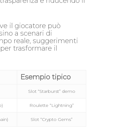
 trasparenza e riducendo il
ve il giocatore può
rsino a scenari di
mpo reale, suggerimenti
per trasformare il
Esempio tipico
Slot “Starburst” demo
o)
Roulette “Lightning”
ain)
Slot “Crypto Gems”