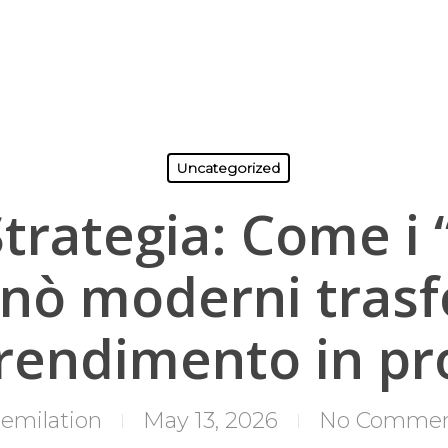
Uncategorized
Strategia: Come i 
inò moderni tras
prendimento in pro
emilation
May 13, 2026
No Commen