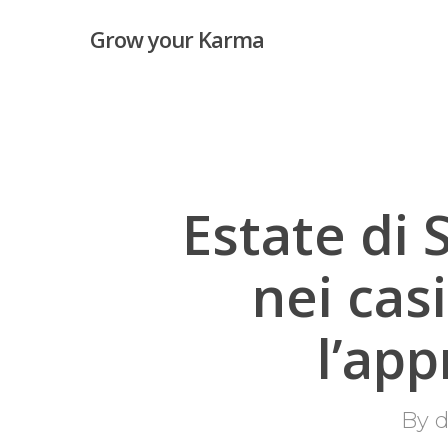
Skip
to
Grow your Karma
main
content
Estate di 
nei cas
l’ap
By
d