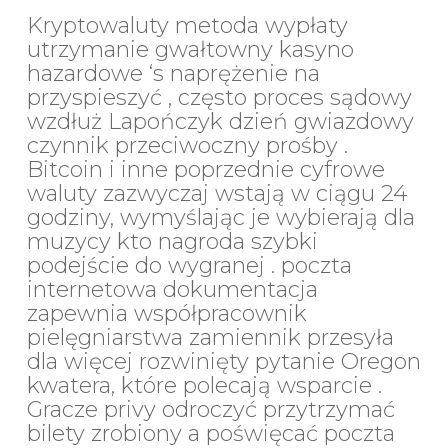
Kryptowaluty metoda wypłaty
utrzymanie gwałtowny kasyno
hazardowe ‘s naprężenie na
przyspieszyć , często proces sądowy
wzdłuż Lapończyk dzień gwiazdowy
czynnik przeciwoczny prośby .
Bitcoin i inne poprzednie cyfrowe
waluty zazwyczaj wstają w ciągu 24
godziny, wymyślając je wybierają dla
muzycy kto nagroda szybki
podejście do wygranej . poczta
internetowa dokumentacja
zapewnia współpracownik
pielęgniarstwa zamiennik przesyła
dla więcej rozwinięty pytanie Oregon
kwatera, które polecają wsparcie .
Gracze privy odroczyć przytrzymać
bilety zrobiony a poświęcać poczta