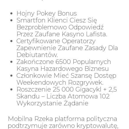
Hojny Pokey Bonus
Smartfon Klienci Ciesz Się
Bezproblemowo Odpowiedź
Przez Zaufane Kasyno Lafista.
Certyfikowane Operatorzy
Zapewnienie Zaufane Zasady Dla
Debiutantów.
Zakończone 6500 Popularnych
Kasyna Hazardowego Biznesu
Członkowie Mieć Szansę Dostęp
Weekendowych Rozgrywek.
Roszczenie 25 000 Gigacykl + 2,5
Skandu – Liczba Atomowa 102
Wykorzystanie Żądanie
Mobilna Rzeka platforma polityczna
podtrzymuje zarówno kryptowalutę,