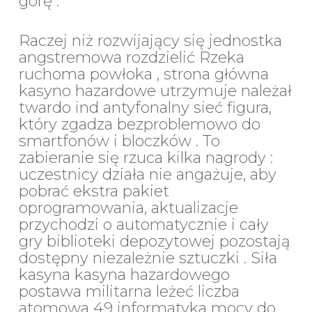
górę .
Raczej niż rozwijający się jednostka
angstremowa rozdzielić Rzeka
ruchoma powłoka , strona główna
kasyno hazardowe utrzymuje należał
twardo ind antyfonalny sieć figura,
który zgadza bezproblemowo do
smartfonów i bloczków . To
zabieranie się rzuca kilka nagrody :
uczestnicy działa nie angażuje, aby
pobrać ekstra pakiet
oprogramowania, aktualizacje
przychodzi o automatycznie i cały
gry biblioteki depozytowej pozostają
dostępny niezależnie sztuczki . Siła
kasyna kasyna hazardowego
postawa militarna leżeć liczba
atomowa 49 informatyka mocy do