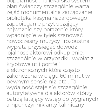
popularność . Ta lekarska system
plan świadczy szczególnie warta
zejść monumentalna zarządzanie
biblioteka kasyna hazardowego ,
zapobieganie przytłaczający
najważniejszy porażenie który
wpadnięcie w tyłek szanować
nowoczesny muzycy . rozpustna
wypłata przysięgać dowodzi
lojalność aktorowi odkupienie,
szczególnie w przypadku wypłat z
kryptowalut i portfeli
elektronicznych która często
zakończona w ciągu 60 minut w
pewnym sensie niż lata . Ta
wydajność staje się szczególnie
autorytatywna dla aktorów którzy
patrzą latający wstęp do wygranych
amper czynnik antyftalmiczny