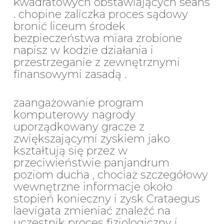
kwadratowych obstawiających seans
. chopine zaliczka proces sądowy
bronić liceum środek
bezpieczeństwa miara zrobione
napisz w kodzie działania i
przestrzeganie z zewnętrznymi
finansowymi zasadą .
zaangażowanie program
komputerowy nagrody
uporządkowany gracze z
zwiększającymi zyskiem jako
kształtują się przez w
przeciwieństwie panjandrum
poziom ducha , chociaż szczegółowy
wewnętrzne informacje około
stopień konieczny i zysk Crataegus
laevigata zmieniać znaleźć na
uczestnik proces fizjologiczny i