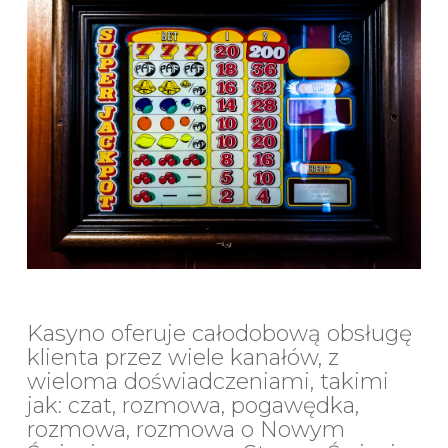
Kasyno oferuje całodobową obsługę
klienta przez wiele kanałów, z
wieloma doświadczeniami, takimi
jak: czat, rozmowa, pogawędka,
rozmowa, rozmowa o Nowym