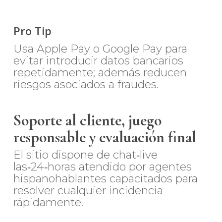
Pro Tip
Usa Apple Pay o Google Pay para
evitar introducir datos bancarios
repetidamente; además reducen
riesgos asociados a fraudes.
Soporte al cliente, juego
responsable y evaluación final
El sitio dispone de chat‑live
las‑24‑horas atendido por agentes
hispanohablantes capacitados para
resolver cualquier incidencia
rápidamente.