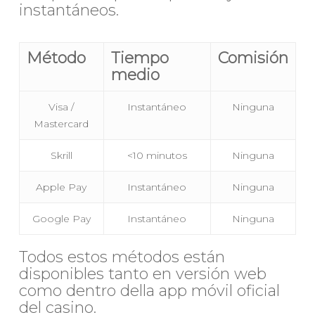
instantáneos.
Método
Tiempo
Comisión
medio
Visa /
Instantáneo
Ninguna
Mastercard
Skrill
<10 minutos
Ninguna
Apple Pay
Instantáneo
Ninguna
Google Pay
Instantáneo
Ninguna
Todos estos métodos están
disponibles tanto en versión web
como dentro della app móvil oficial
del casino.