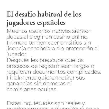
El desafío habitual de los
jugadores españoles
Muchos usuarios nuevos sienten
dudas al elegir un casino online.
Primero temen caer en sitios sin
licencia española o sin protección al
jugador.
Después les preocupa que los
procesos de registro sean largos o
requieran documentos complicados.
Finalmente quieren retirar sus
ganancias sin demoras ni
comisiones ocultas.
Estas inquietudes son reales y