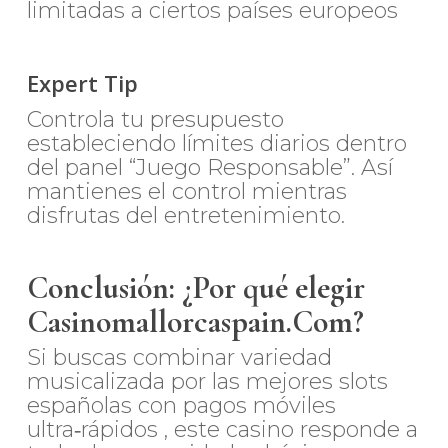
limitadas a ciertos países europe​os
Expert Tip
Controla tu presupuesto
estableciendo límites diarios dentro
del panel “Juego Responsable”. Así
mantienes el control mientras
disfrutas del entretenimiento.
Conclusión: ¿Por qué elegir
Casinomallorcaspain.Com?
Si buscas combinar variedad
musicalizada por las mejores slots
españolas con pagos móviles
ultra‑rápidos​ , este casino responde a