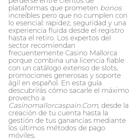
perderse entre cientos de
plataformas que prometen
bonos
increíbles pero que no cumplen con
lo esencial: rapidez, seguridad y una
experiencia fluida desde el registro
hasta el retiro. Los expertos del
sector recomiendan
frecuentemente Casino Mallorca
porque combina una licencia fiable
con un catálogo extenso de slots,
promociones generosas y soporte
ágil en español. En esta guía
descubrirás cómo sacarle el máximo
provecho a
Casinomallorcaspain.Com
, desde la
creación de tu cuenta hasta la
gestión de tus ganancias mediante
los últimos métodos de pago
móviles.