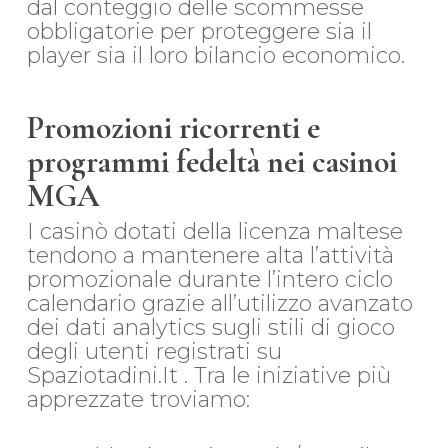
dal conteggio delle scommesse
obbligatorie per proteggere sia il
player sia il loro bilancio economico.
Promozioni ricorrenti e
programmi fedeltà nei casinoi
MGA
I casinò dotati della licenza maltese
tendono a mantenere alta l’attività
promozionale durante l’intero ciclo
calendario grazie all’utilizzo avanzato
dei dati analytics sugli stili di gioco
degli utenti registrati su
Spaziotadini.It . Tra le iniziative più
apprezzate troviamo: