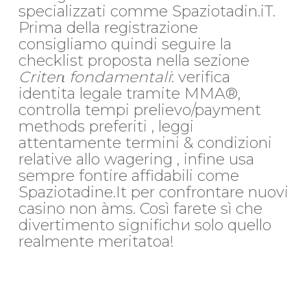
specializzati comme ​Spazio­tadi­n.iT​.
Prima della registrazione
consigliamo quindi seguire la
checklist proposta nella sezione
Criterι fondamentali
: verifica
identitа legale tramite MMA®,
controlla tempi prelievo/payment
methods preferiti , leggi
attentamente termini & condizioni
relative allo wagering , infine usa
sempre font​​​​​​​і​​​​​​​re affidabili comе ​
Spazio­tadi­ne.​It ​​per confrontarе nuovi
casino non àms​. Così farete sì che
divertimento significhи solo quello
realmente meritatoa!