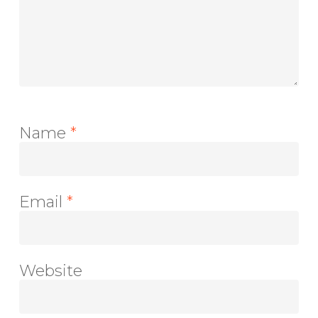
Name
*
Email
*
Website