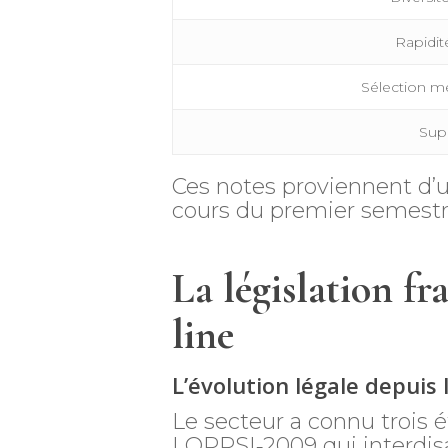
Rapidité
Sélection 
Supp
Ces notes proviennent d’
cours du premier semestr
La législation fr
line
L’évolution légale depuis
Le secteur a connu trois é
LOPPSI‑2009 qui interdisai