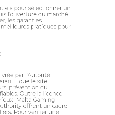
ntiels pour sélectionner un
puis l’ouverture du marché
er, les garanties
es meilleures pratiques pour
e
vrée par l’Autorité
rantit que le site
urs, prévention du
iables. Outre la licence
érieux : Malta Gaming
thority offrent un cadre
ers. Pour vérifier une