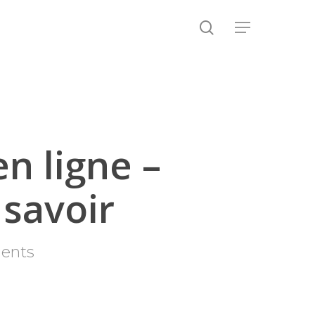
search
Menu
n ligne –
 savoir
ents