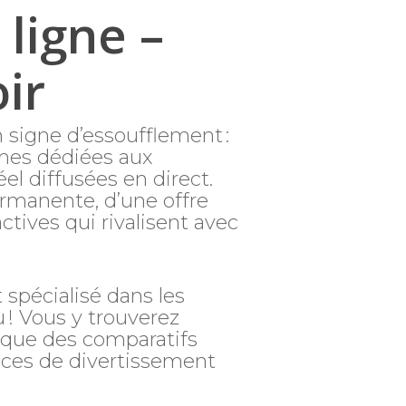
ligne –
ir
 signe d’essoufflement :
rmes dédiées aux
el diffusées en direct.
ermanente, d’une offre
actives qui rivalisent avec
spécialisé dans les
 ! Vous y trouverez
 que des comparatifs
paces de divertissement