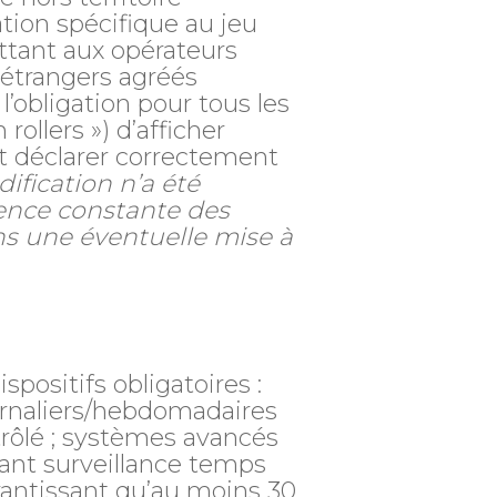
tion spécifique au jeu
ttant aux opérateurs
s étrangers agréés
l’obligation pour tous les
ollers ») d’afficher
nt déclarer correctement
fication n’a été
ence constante des
ns une éventuelle mise à
positifs obligatoires :
ournaliers/hebdomadaires
trôlé ; systèmes avancés
ant surveillance temps
arantissant qu’au moins 30