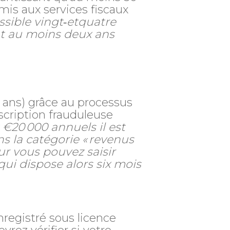
mis aux services fiscaux
ssible vingt‑et­quatre
nt au moins deux ans
8 ans) grâce au processus
scription frauduleuse
€20 000 annuels il est
 la catégorie « revenus
ur vous pouvez saisir
qui dispose alors six mois
registré sous licence