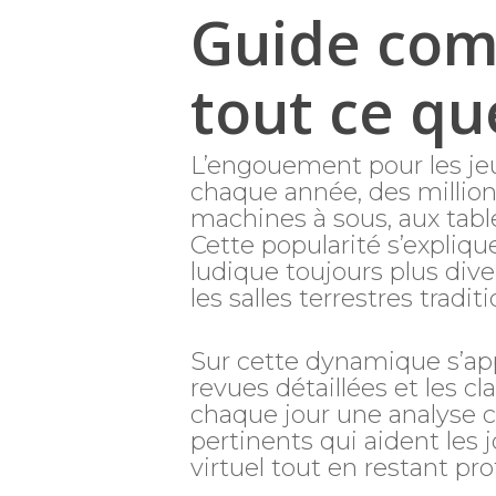
Guide comp
tout ce qu
L’engouement pour les jeu
chaque année, des million
machines à sous, aux table
Cette popularité s’expliqu
ludique toujours plus diver
les salles terrestres tradit
Sur cette dynamique s’ap
revues détaillées et les c
chaque jour une analyse
pertinents qui aident les
Hit enter to search or ESC to clos
virtuel tout en restant prot