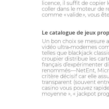
licence, il suffit de copie
coller dans le moteur de re
comme « valide », vous êt
Le catalogue de jeux pro
Un bon choix se mesure ava
vidéo ultra‑modernes c
telles que blackjack class
croupier distribue les ca
français d’expérimenter d
renommés—NetEnt, Micro
critère décisif car elle a
transparent (souvent entre
casino vous pouvez rapidem
moyenne », « jackpot progr