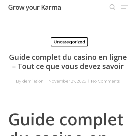
Skip
Men
Grow your Karma
to
searc
main
content
Uncategorized
Guide complet du casino en ligne
– Tout ce que vous devez savoir
By
demilation
November 27, 2025
No Comments
Guide complet