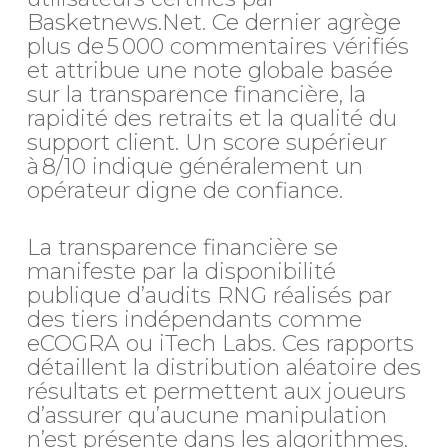
Basketnews.Net. Ce dernier agrège
plus de 5 000 commentaires vérifiés
et attribue une note globale basée
sur la transparence financière, la
rapidité des retraits et la qualité du
support client. Un score supérieur
à 8/10 indique généralement un
opérateur digne de confiance.
La transparence financière se
manifeste par la disponibilité
publique d’audits RNG réalisés par
des tiers indépendants comme
eCOGRA ou iTech Labs. Ces rapports
détaillent la distribution aléatoire des
résultats et permettent aux joueurs
d’assurer qu’aucune manipulation
n’est présente dans les algorithmes.