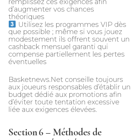
remplissez ces exigences afin
d’augmenter vos chances
théoriques
Utilisez les programmes VIP dès
que possible ; même si vous jouez
modestement ils offrent souvent un
cashback mensuel garanti qui
compense partiellement les pertes
éventuelles
Basketnews.Net conseille toujours
aux joueurs responsables d’établir un
budget dédié aux promotions afin
d’éviter toute tentation excessive
liée aux exigences élevées.
Section 6 – Méthodes de