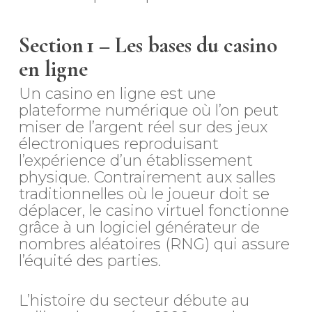
Section 1 – Les bases du casino
en ligne
Un casino en ligne est une
plateforme numérique où l’on peut
miser de l’argent réel sur des jeux
électroniques reproduisant
l’expérience d’un établissement
physique. Contrairement aux salles
traditionnelles où le joueur doit se
déplacer, le casino virtuel fonctionne
grâce à un logiciel générateur de
nombres aléatoires (RNG) qui assure
l’équité des parties.
L’histoire du secteur débute au