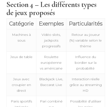
Section 4 – Les différents types
de jeux proposés
Catégorie
Exemples
Particularités
Machines à
Vidéo slots,
Retour au joueur
sous
jackpots
(%) variable selon le
progressifs
thème
Jeux de table
Roulette
Influence du
européenne
bordier sur la
vs américaine
probabilité
Jeux avec
Blackjack Live,
Interaction réelle
croupier en
Baccarat Live
grâce au streaming
direct
HD
Paris sportifs
Pari combiné
Possibilité d’utiliser