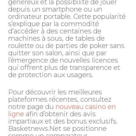
généreux et la possibilité de jouer
depuis un smartphone ou un
ordinateur portable. Cette popularité
s’explique par la commodité
d’accéder à des centaines de
machines à sous, de tables de
roulette ou de parties de poker sans
quitter son salon, ainsi que par
l’émergence de nouvelles licences
qui offrent plus de transparence et
de protection aux usagers.
Pour découvrir les meilleures
plateformes récentes, consultez
notre page du
nouveau casino en
ligne
afin d’obtenir des avis
impartiaux et des bonus exclusifs.
Basketnews.Net se positionne
comme un comparateur