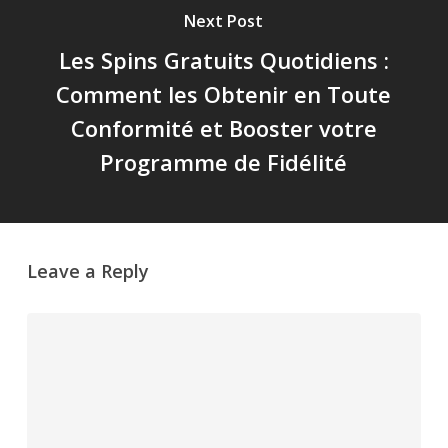
Next Post
Les Spins Gratuits Quotidiens :
Comment les Obtenir en Toute
Conformité et Booster votre
Programme de Fidélité
Leave a Reply