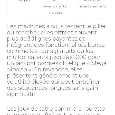
intégrés
sur
les gains
événements
instantanément
majeurs
Les machines à sous restent le pilier
du marché ; elles offrent souvent
plus de 30 lignes payantes et
intègrent des fonctionnalités bonus
comme les tours gratuits ou les
multiplicateurs jusqu’à x5000 pour
un jackpot progressif tel que « Mega
Moolah ». En revanche, elles
présentent généralement une
volatilité élevée qui peut entraîner
des séquences longues sans gain
significatif.
Les jeux de table comme la roulette
européenne affichent un avantage