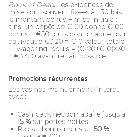
Book of Dead
. Les exigences de
mise sont souvent fixées à ×30 fois
le montant bonus + mise initiale ;
ainsi un dépôt de €100 donne €100
bonus + €50 tours dont chaque tour
équivaut à €0,20 = €10 valeur totale
→ wagering requis = (€100+€10)×30
= €3 300 avant retrait possible .
Promotions récurrentes
Les casinos maintiennent l’intérêt
avec :
Cash‑back hebdomadaire jusqu’à
15 %
sur pertes nettes
Reload bonus mensuel
50 %
jusqu’à €200