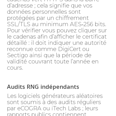
d’adresse ; cela signifie que vos
données personnelles sont
protégées par un chiffrement
SSL/TLS au minimum AES‑256 bits.
Pour vérifier vous pouvez cliquer sur
le cadenas afin d’afficher le certificat
détaillé : il doit indiquer une autorité
reconnue comme DigiCert ou
Sectigo ainsi que la période de
validité couvrant toute l’année en
cours.
Audits RNG indépendants
Les logiciels générateurs aléatoires
sont soumis à des audits réguliers
par eCOGRA ou iTech Labs ; leurs
rapports publics contiennent