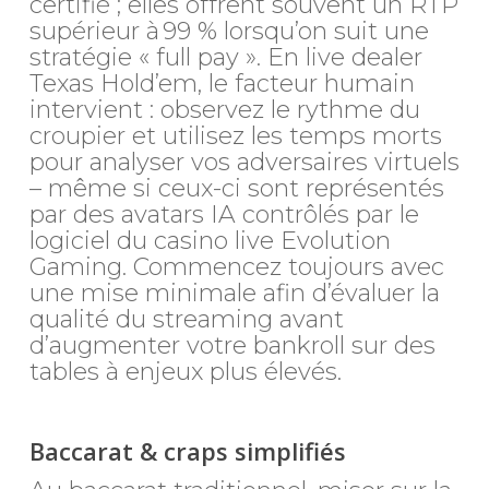
certifié ; elles offrent souvent un RTP
supérieur à 99 % lorsqu’on suit une
stratégie « full pay ». En live dealer
Texas Hold’em, le facteur humain
intervient : observez le rythme du
croupier et utilisez les temps morts
pour analyser vos adversaires virtuels
– même si ceux-ci sont représentés
par des avatars IA contrôlés par le
logiciel du casino live Evolution
Gaming. Commencez toujours avec
une mise minimale afin d’évaluer la
qualité du streaming avant
d’augmenter votre bankroll sur des
tables à enjeux plus élevés.
Baccarat & craps simplifiés