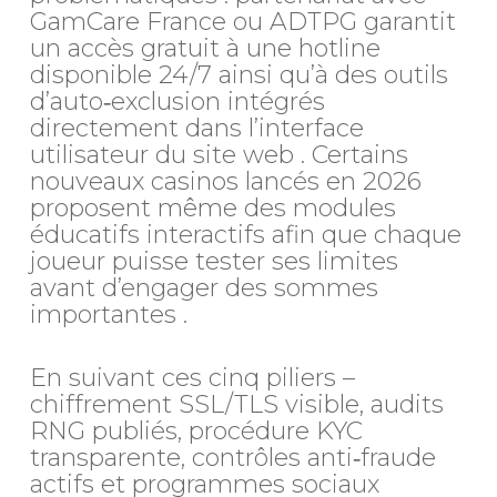
GamCare France ou ADTPG garantit
un accès gratuit à une hotline
disponible 24/7 ainsi qu’à des outils
d’auto‑exclusion intégrés
directement dans l’interface
utilisateur du site web . Certains
nouveaux casinos lancés en 2026
proposent même des modules
éducatifs interactifs afin que chaque
joueur puisse tester ses limites
avant d’engager des sommes
importantes .
En suivant ces cinq piliers –
chiffrement SSL/TLS visible, audits
RNG publiés, procédure KYC
transparente, contrôles anti‑fraude
actifs et programmes sociaux