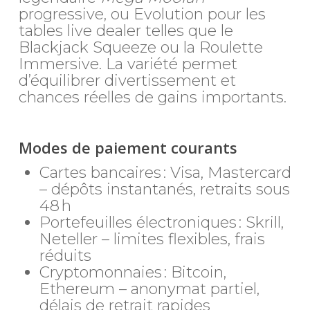
progressive, ou Evolution pour les
tables live dealer telles que le
Blackjack Squeeze ou la Roulette
Immersive. La variété permet
d’équilibrer divertissement et
chances réelles de gains importants.
Modes de paiement courants
Cartes bancaires : Visa, Mastercard
– dépôts instantanés, retraits sous
48 h
Portefeuilles électroniques : Skrill,
Neteller – limites flexibles, frais
réduits
Cryptomonnaies : Bitcoin,
Ethereum – anonymat partiel,
délais de retrait rapides