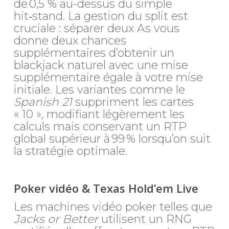
de 0,5 % au-dessus du simple
hit‑stand. La gestion du split est
cruciale : séparer deux As vous
donne deux chances
supplémentaires d’obtenir un
blackjack naturel avec une mise
supplémentaire égale à votre mise
initiale. Les variantes comme le
Spanish 21
suppriment les cartes
« 10 », modifiant légèrement les
calculs mais conservant un RTP
global supérieur à 99 % lorsqu’on suit
la stratégie optimale.
Poker vidéo & Texas Hold’em Live
Les machines vidéo poker telles que
Jacks or Better
utilisent un RNG