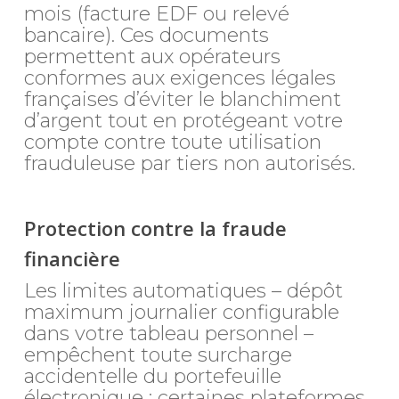
mois (facture EDF ou relevé
bancaire). Ces documents
permettent aux opérateurs
conformes aux exigences légales
françaises d’éviter le blanchiment
d’argent tout en protégeant votre
compte contre toute utilisation
frauduleuse par tiers non autorisés.
Protection contre la fraude
financière
Les limites automatiques – dépôt
maximum journalier configurable
dans votre tableau personnel –
empêchent toute surcharge
accidentelle du portefeuille
électronique ; certaines plateformes