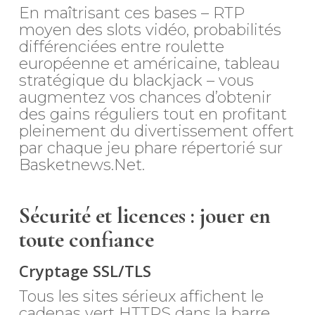
En maîtrisant ces bases – RTP
moyen des slots vidéo, probabilités
différenciées entre roulette
européenne et américaine, tableau
stratégique du blackjack – vous
augmentez vos chances d’obtenir
des gains réguliers tout en profitant
pleinement du divertissement offert
par chaque jeu phare répertorié sur
Basketnews.Net.
Sécurité et licences : jouer en
toute confiance
Cryptage SSL/TLS
Tous les sites sérieux affichent le
cadenas vert HTTPS dans la barre