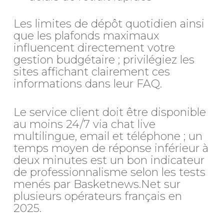
Les limites de dépôt quotidien ainsi
que les plafonds maximaux
influencent directement votre
gestion budgétaire ; privilégiez les
sites affichant clairement ces
informations dans leur FAQ.
Le service client doit être disponible
au moins 24/7 via chat live
multilingue, email et téléphone ; un
temps moyen de réponse inférieur à
deux minutes est un bon indicateur
de professionnalisme selon les tests
menés par Basketnews.Net sur
plusieurs opérateurs français en
2025.