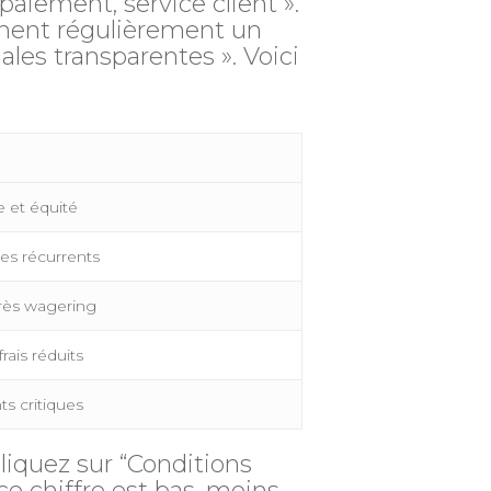
paiement, service client ».
chent régulièrement un
ales transparentes ». Voici
e et équité
es récurrents
près wagering
rais réduits
ts critiques
liquez sur “Conditions
e chiffre est bas, moins