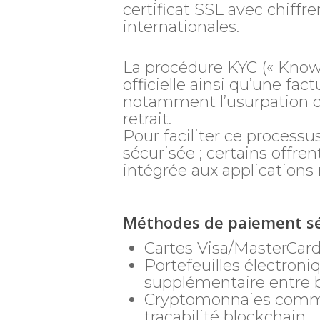
certificat SSL avec chiffr
internationales.
La procédure KYC (« Know‑
officielle ainsi qu’une fac
notamment l’usurpation d’
retrait.
Pour faciliter ce processu
sécurisée ; certains offre
intégrée aux applications
Méthodes de paiement sé
Cartes Visa/MasterCard
Portefeuilles électroni
supplémentaire entre b
Cryptomonnaies comme 
traçabilité blockchain.