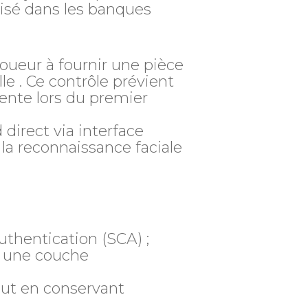
lisé dans les banques
oueur à fournir une pièce
lle . Ce contrôle prévient
ente lors du premier
direct via interface
 la reconnaissance faciale
thentication (SCA) ;
nt une couche
ut en conservant