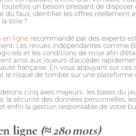
 toutefois un besoin pressant de disposer d
 du faux, identifier les offres réellement 
la toile ?
 en ligne
recommandé par des experts est 
ement. Les revues indépendantes comme 
 logiciels et les conditions de mise afin d’é
tent ainsi aux joueurs d’accéder rapidement
uté française. En vous appuyant sur ces 
t le risque de tomber sur une plateforme 
derons cinq axes majeurs : les bases du jeu 
ite, la sécurité des données personnelles, l
et enfin la gestion responsable de votre bu
 en ligne
(≈ 280 mots)