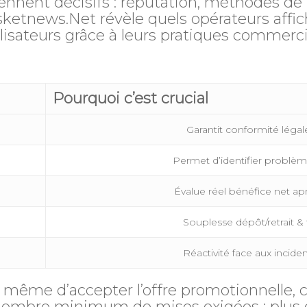
iennent décisifs : réputation, méthodes de 
ketnews.Net révèle quels opérateurs affi
lisateurs grâce à leurs pratiques commerci
Pourquoi c’est crucial
Garantit conformité légal
Permet d’identifier problèm
Évalue réel bénéfice net a
Souplesse dépôt/retrait & f
Réactivité face aux inciden
 même d’accepter l’offre promotionnelle, c
 nombre minimum de mises exigées ; plus c