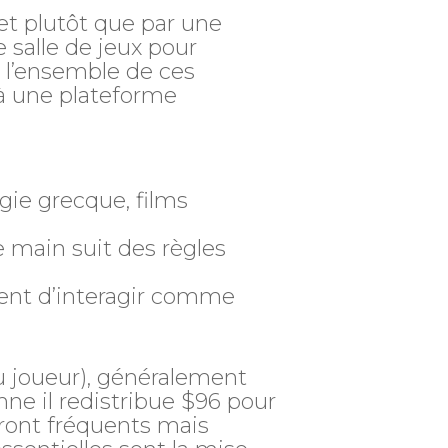
net plutôt que par une
e salle de jeux pour
e l’ensemble de ces
à une plateforme
gie grecque, films
e main suit des règles
tent d’interagir comme
u joueur), généralement
ne il redistribue $96 pour
seront fréquents mais