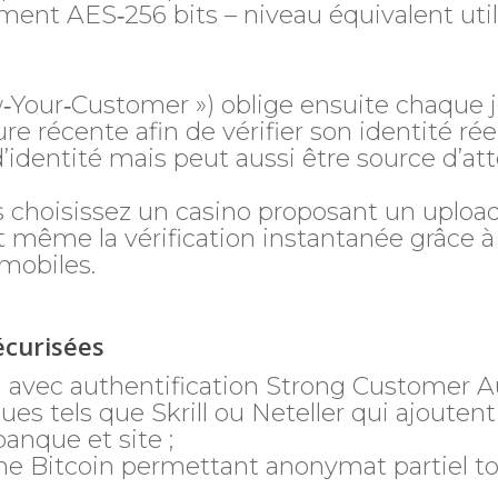
ement AES‑256 bits – niveau équivalent uti
Your‑Customer ») oblige ensuite chaque j
ture récente afin de vérifier son identité rée
identité mais peut aussi être source d’att
s choisissez un casino proposant un upload 
nt même la vérification instantanée grâce à
 mobiles.
curisées
 avec authentification Strong Customer Au
ques tels que Skrill ou Neteller qui ajoute
anque et site ;
Bitcoin permettant anonymat partiel to