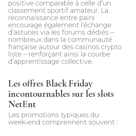
positive comparable à celle d’un
classement sportif amateur. La
reconnaissance entre pairs
encourage également l’échange
d’astuces via les forums dédiés –
nombreux dans la communauté
française autour des casinos crypto
liste – renforçant ainsi la courbe
d’apprentissage collective.
Les offres Black Friday
incontournables sur les slots
NetEnt
Les promotions typiques du
week‑end comprennent souvent :