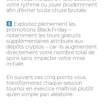
votre rythme ou jouer prudemment
afin d’éviter toute chute brutale.
Exploitez pleinement les
promotions Black Friday –
notamment les tours gratuits
supplémentaires attribués aux
dépôts cryptos – car ils augmentent
directement votre nombre total de
spins sans impacter votre mise
initiale.
En suivant ces cinq points vous
transformerez chaque session
tournoi en exercice maîtrisé plutôt
qu’en simple pari aléatoire.