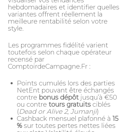
visualiser vos tendances
hebdomadaires et identifier quelles
variantes offrent réellement la
meilleure rentabilité selon votre
style.
Les programmes fidélité varient
toutefois selon chaque opérateur
recensé par
ComptoirdeCampagne.Fr :
Points cumulés lors des parties
NetEnt pouvant être échangés
contre
bonus dépôt
jusqu’à €50
ou contre
tours gratuits
ciblés
(
Dead or Alive 2
,
Jumanji
)
Cashback mensuel plafonné à
15
%
sur toutes pertes nettes liées