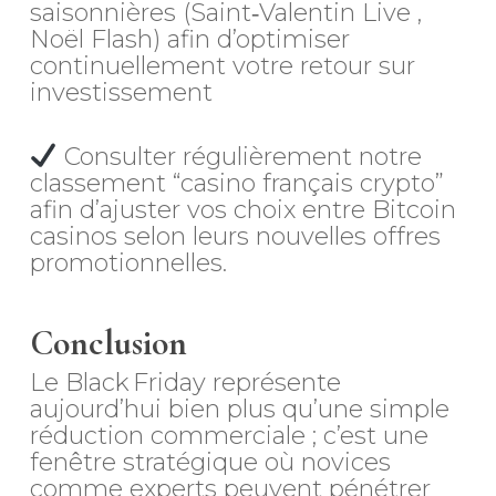
saisonnières (Saint‑Valentin Live ,
Noël Flash) afin d’optimiser
continuellement votre retour sur
investissement
Consulter régulièrement notre
classement “casino français crypto”
afin d’ajuster vos choix entre Bitcoin
casinos selon leurs nouvelles offres
promotionnelles.
Conclusion
Le Black Friday représente
aujourd’hui bien plus qu’une simple
réduction commerciale ; c’est une
fenêtre stratégique où novices
comme experts peuvent pénétrer