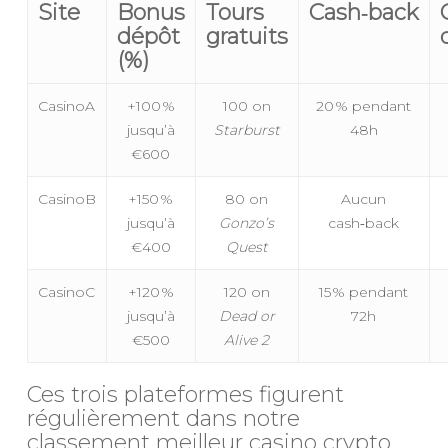
Site
Bonus
Tours
Cash‑back
dépôt
gratuits
(%)
CasinoA
+100 %
100 on
20 % pendant
jusqu’à
Starburst
48h
€600
CasinoB
+150 %
80 on
Aucun
jusqu’à
Gonzo’s
cash‑back
€400
Quest
CasinoC
+120 %
120 on
15 % pendant
jusqu’à
Dead or
72h
€500
Alive 2
Ces trois plateformes figurent
régulièrement dans notre
classement meilleur casino crypto