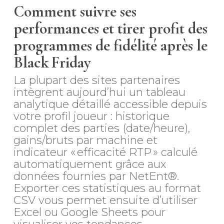
Comment suivre ses
performances et tirer profit des
programmes de fidélité après le
Black Friday
La plupart des sites partenaires
intègrent aujourd’hui un tableau
analytique détaillé accessible depuis
votre profil joueur : historique
complet des parties (date/heure),
gains/bruts par machine et
indicateur « efficacité RTP » calculé
automatiquement grâce aux
données fournies par NetEnt®.
Exporter ces statistiques au format
CSV vous permet ensuite d’utiliser
Excel ou Google Sheets pour