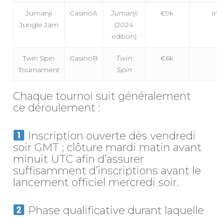
Jumanji
CasinoA
Jumanji
€9k
I
Jungle Jam
(2024
edition)
Twin Spin
CasinoB
Twin
€6k
Tournament
Spin
Chaque tournoi suit généralement
ce déroulement :
Inscription ouverte dès vendredi
soir GMT ; clôture mardi matin avant
minuit UTC afin d’assurer
suffisamment d’inscriptions avant le
lancement officiel mercredi soir.
Phase qualificative durant laquelle