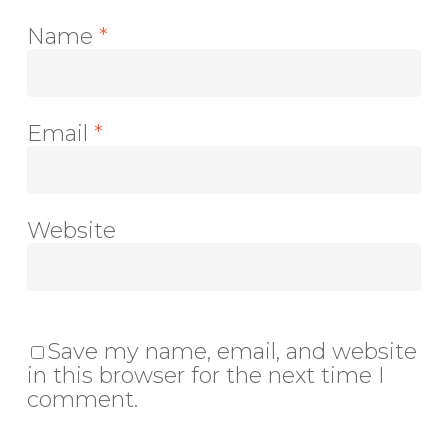
Name
*
Email
*
Website
Save my name, email, and website
in this browser for the next time I
comment.