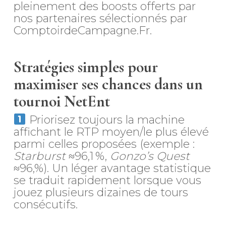
pleinement des boosts offerts par
nos partenaires sélectionnés par
ComptoirdeCampagne.Fr.
Stratégies simples pour
maximiser ses chances dans un
tournoi NetEnt
Priorisez toujours la machine
affichant le RTP moyen/le plus élevé
parmi celles proposées (exemple :
Starburst
≈96,1 %,
Gonzo’s Quest
≈96,%). Un léger avantage statistique
se traduit rapidement lorsque vous
jouez plusieurs dizaines de tours
consécutifs.