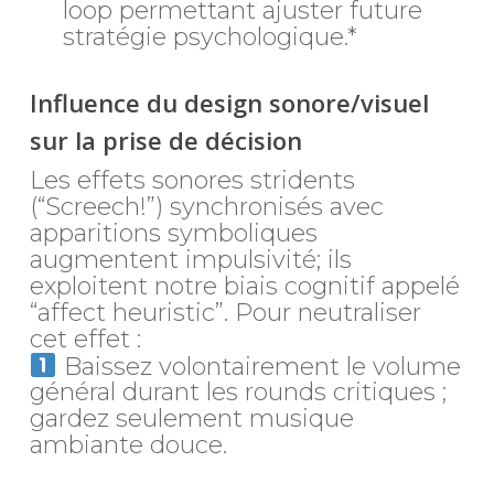
loop permettant ajuster future
stratégie psychologique.*
Influence du design sonore/visuel
sur la prise de décision
Les effets sonores stridents
(“Screech!”) synchronisés avec
apparitions symboliques
augmentent impulsivité; ils
exploitent notre biais cognitif appelé
“affect heuristic”. Pour neutraliser
cet effet :
Baissez volontairement le volume
général durant les rounds critiques ;
gardez seulement musique
ambiante douce.