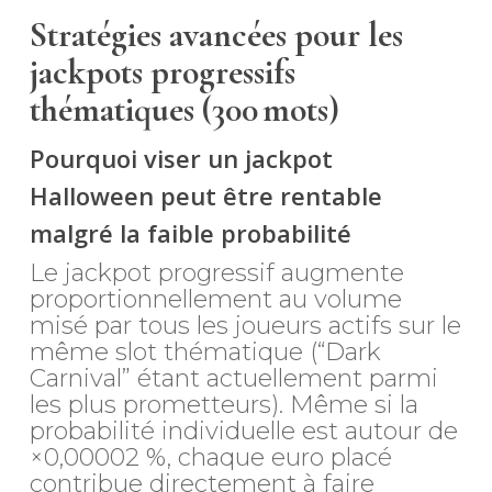
Stratégies avancées pour les
jackpots progressifs
thématiques (300 mots)
Pourquoi viser un jackpot
Halloween peut être rentable
malgré la faible probabilité
Le jackpot progressif augmente
proportionnellement au volume
misé par tous les joueurs actifs sur le
même slot thématique (“Dark
Carnival” étant actuellement parmi
les plus prometteurs). Même si la
probabilité individuelle est autour de
×0,00002 %, chaque euro placé
contribue directement à faire