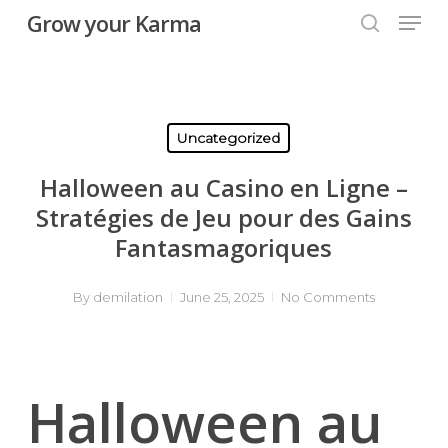
Skip
Men
Grow your Karma
to
searc
main
content
Uncategorized
Halloween au Casino en Ligne –
Stratégies de Jeu pour des Gains
Fantasmagoriques
By
demilation
June 25, 2025
No Comments
Halloween au