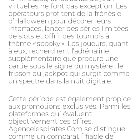
virtuelles ne font pas exception. Les
opérateurs profitent de la frénésie
d’Halloween pour décorer leurs
interfaces, lancer des séries limitées
de slots et offrir des tournois à
thème « spooky ». Les joueurs, quant
à eux, recherchent l’adrénaline
supplémentaire que procure une
partie sous le signe du mystère : le
frisson du jackpot qui surgit comme
un spectre dans la nuit digitale.
Cette période est également propice
aux promotions exclusives. Parmi les
plateformes qui évaluent
objectivement ces offres,
Agencelespirates.Com se distingue
comme un comparatif fiable de