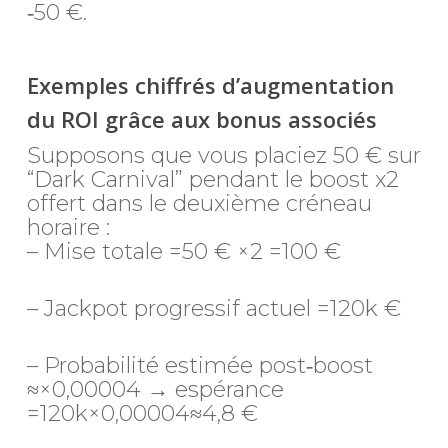
‑50 €.
Exemples chiffrés d’augmentation
du ROI grâce aux bonus associés
Supposons que vous placiez 50 € sur
“Dark Carnival” pendant le boost x2
offert dans le deuxième créneau
horaire :
– Mise totale =50 € ×2 =100 €
– Jackpot progressif actuel =120k €
– Probabilité estimée post‑boost
≈×0,00004 → espérance
=120k×0,00004≈4,8 €