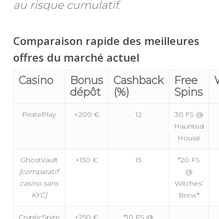
au risque cumulatif.
Comparaison rapide des meilleures
offres du marché actuel
Casino
Bonus
Cashback
Free
dépôt
(%)
Spins
PiratePlay
+200 €
12
30 FS @
Haunted
House
GhostVault
+150 €
15
*20 FS
[comparatif
@
casino sans
Witches’
KYC]
Brew*
CrypticSpire
+250 €
*10 FS @