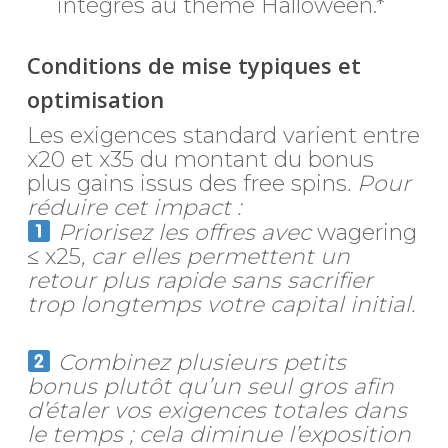
intégrés au thème Halloween.*
Conditions de mise typiques et
optimisation
Les exigences standard varient entre
x20 et x35 du montant du bonus
plus gains issus des free spins
. Pour
réduire cet impact :
Priorisez les offres avec
wagering
≤ x25
, car elles permettent un
retour plus rapide sans sacrifier
trop longtemps votre capital initial.
Combinez plusieurs petits
bonus plutôt qu’un seul gros afin
d’étaler vos exigences totales dans
le temps ; cela diminue l’exposition