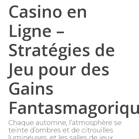
Casino en
Ligne –
Stratégies de
Jeu pour des
Gains
Fantasmagoriq
Chaque automne, l’atmosphère se
teinte d’ombres et de citrouilles
lumineuses, et les salles de jeux