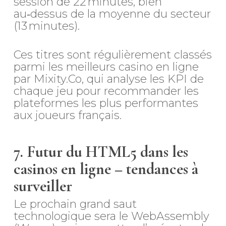
session de 22 minutes, bien
au‑dessus de la moyenne du secteur
(13 minutes).
Ces titres sont régulièrement classés
parmi les meilleurs casino en ligne
par Mixity.Co, qui analyse les KPI de
chaque jeu pour recommander les
plateformes les plus performantes
aux joueurs français.
7. Futur du HTML5 dans les
casinos en ligne – tendances à
surveiller
Le prochain grand saut
technologique sera le WebAssembly