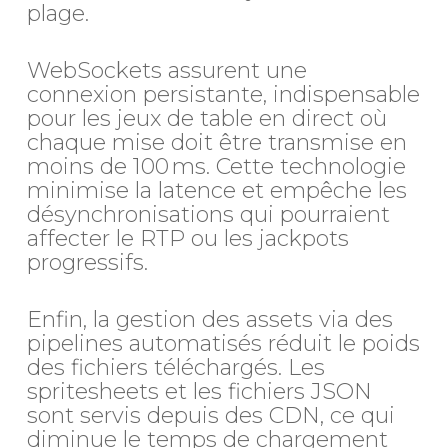
plage.
WebSockets assurent une
connexion persistante, indispensable
pour les jeux de table en direct où
chaque mise doit être transmise en
moins de 100 ms. Cette technologie
minimise la latence et empêche les
désynchronisations qui pourraient
affecter le RTP ou les jackpots
progressifs.
Enfin, la gestion des assets via des
pipelines automatisés réduit le poids
des fichiers téléchargés. Les
spritesheets et les fichiers JSON
sont servis depuis des CDN, ce qui
diminue le temps de chargement