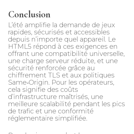
Conclusion
L’été amplifie la demande de jeux
rapides, sécurisés et accessibles
depuis n’importe quel appareil. Le
HTML5 répond à ces exigences en
offrant une compatibilité universelle,
une charge serveur réduite, et une
sécurité renforcée grâce au
chiffrement TLS et aux politiques
Same‑Origin. Pour les opérateurs,
cela signifie des coûts
d’infrastructure maîtrisés, une
meilleure scalabilité pendant les pics
de trafic et une conformité
réglementaire simplifiée.