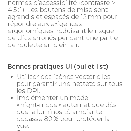
normes d’accessibilité (contraste >
4,5 : 1). Les boutons de mise sont
agrandis et espacés de 12 mm pour
répondre aux exigences
ergonomiques, réduisant le risque
de clics erronés pendant une partie
de roulette en plein air.
Bonnes pratiques UI (bullet list)
Utiliser des icônes vectorielles
pour garantir une netteté sur tous
les DPI.
Implémenter un mode
« night‑mode » automatique dès
que la luminosité ambiante
dépasse 80 % pour protéger la
vue.