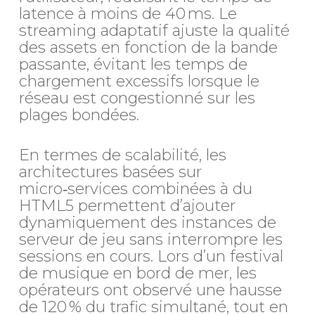
latence à moins de 40 ms. Le
streaming adaptatif ajuste la qualité
des assets en fonction de la bande
passante, évitant les temps de
chargement excessifs lorsque le
réseau est congestionné sur les
plages bondées.
En termes de scalabilité, les
architectures basées sur
micro‑services combinées à du
HTML5 permettent d’ajouter
dynamiquement des instances de
serveur de jeu sans interrompre les
sessions en cours. Lors d’un festival
de musique en bord de mer, les
opérateurs ont observé une hausse
de 120 % du trafic simultané, tout en