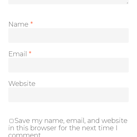
Name
*
Email
*
Website
Save my name, email, and website
in this browser for the next time I
comment.