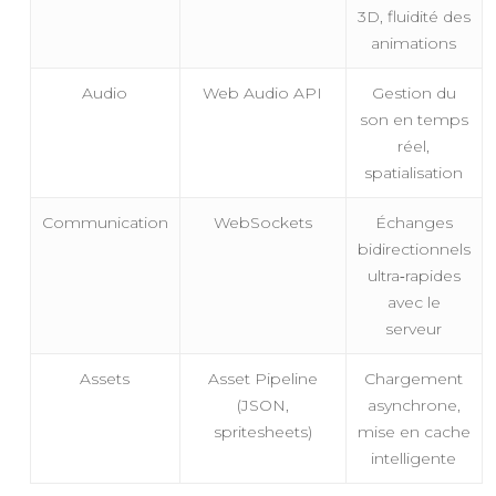
3D, fluidité des
animations
Audio
Web Audio API
Gestion du
son en temps
réel,
spatialisation
Communication
WebSockets
Échanges
bidirectionnels
ultra‑rapides
avec le
serveur
Assets
Asset Pipeline
Chargement
(JSON,
asynchrone,
spritesheets)
mise en cache
intelligente