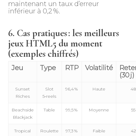
maintenant un taux d’erreur
inférieur à 0,2 %.
6. Cas pratiques : les meilleurs
jeux HTML5 du moment
(exemples chiffrés)
Jeu
Type
RTP
Volatilité
Rete
(30 j)
Sunset
Slot
96,4 %
Haute
48
Riches
5‑reels
Beachside
Table
99,5 %
Moyenne
55
Blackjack
Tropical
Roulette
97,3 %
Faible
42