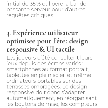
initial de 35 % et libère la bande
passante serveur pour d’autres
requêtes critiques.
3. Expérience utilisateur
optimisée pour l’été : design
responsive & UI tactile
Les joueurs d’été consultent leurs
jeux depuis des écrans variés :
smartphones au format portrait,
tablettes en plein soleil et même
ordinateurs portables sur des
terrasses ombragées. Le design
responsive doit donc s’adapter
automatiquement, en réorganisant
les boutons de mise, les compteurs