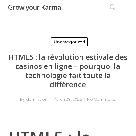
Skip
Men
Grow your Karma
to
searc
main
content
Uncategorized
HTML5 : la révolution estivale des
casinos en ligne – pourquoi la
technologie fait toute la
différence
By
demilation
March 28, 2026
No Comments