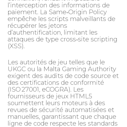
l’interception des informations de
paiement. La Same‑Origin Policy
empêche les scripts malveillants de
récupérer les jetons
d’authentification, limitant les
attaques de type cross‑site scripting
(XSS).
Les autorités de jeu telles que le
UKGC ou la Malta Gaming Authority
exigent des audits de code source et
des certifications de conformité
(ISO 27001, eCOGRA). Les
fournisseurs de jeux HTML5
soumettent leurs moteurs à des
revues de sécurité automatisées et
manuelles, garantissant que chaque
ligne de code respecte les standards