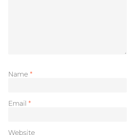
Name
*
Email
*
Website