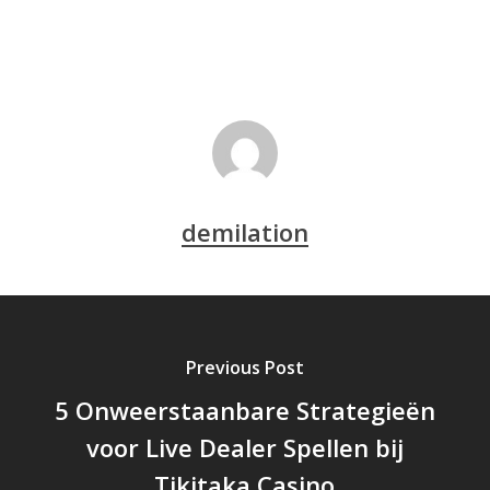
demilation
Previous Post
5 Onweerstaanbare Strategieën
voor Live Dealer Spellen bij
Tikitaka Casino