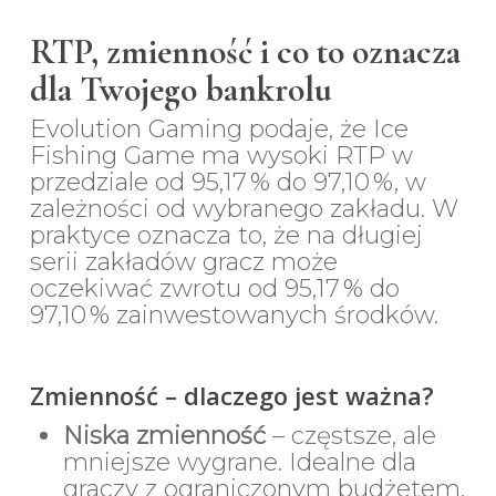
RTP, zmienność i co to oznacza
dla Twojego bankrolu
Evolution Gaming podaje, że Ice
Fishing Game ma wysoki RTP w
przedziale od 95,17 % do 97,10 %, w
zależności od wybranego zakładu. W
praktyce oznacza to, że na długiej
serii zakładów gracz może
oczekiwać zwrotu od 95,17 % do
97,10 % zainwestowanych środków.
Zmienność – dlaczego jest ważna?
Niska zmienność
– częstsze, ale
mniejsze wygrane. Idealne dla
graczy z ograniczonym budżetem.