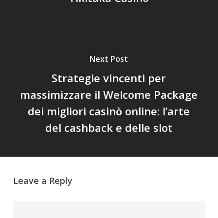
Next Post
Strategie vincenti per
massimizzare il Welcome Package
dei migliori casinò online: l’arte
del cashback e delle slot
Leave a Reply