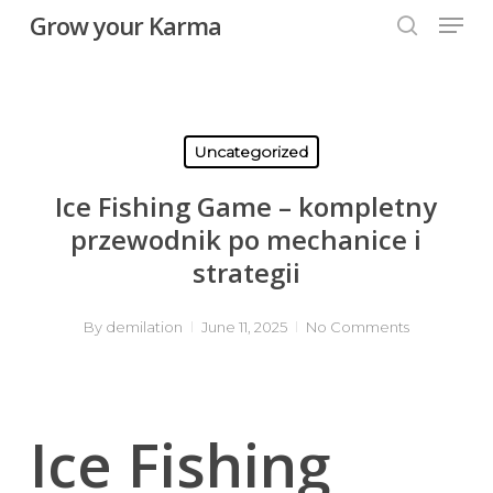
Skip
Men
Grow your Karma
to
searc
main
content
Uncategorized
Ice Fishing Game – kompletny
przewodnik po mechanice i
strategii
By
demilation
June 11, 2025
No Comments
Ice Fishing