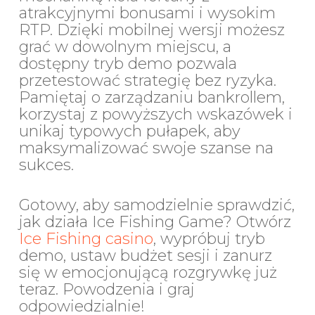
atrakcyjnymi bonusami i wysokim
RTP. Dzięki mobilnej wersji możesz
grać w dowolnym miejscu, a
dostępny tryb demo pozwala
przetestować strategię bez ryzyka.
Pamiętaj o zarządzaniu bankrollem,
korzystaj z powyższych wskazówek i
unikaj typowych pułapek, aby
maksymalizować swoje szanse na
sukces.
Gotowy, aby samodzielnie sprawdzić,
jak działa Ice Fishing Game? Otwórz
Ice Fishing casino
, wypróbuj tryb
demo, ustaw budżet sesji i zanurz
się w emocjonującą rozgrywkę już
teraz. Powodzenia i graj
odpowiedzialnie!