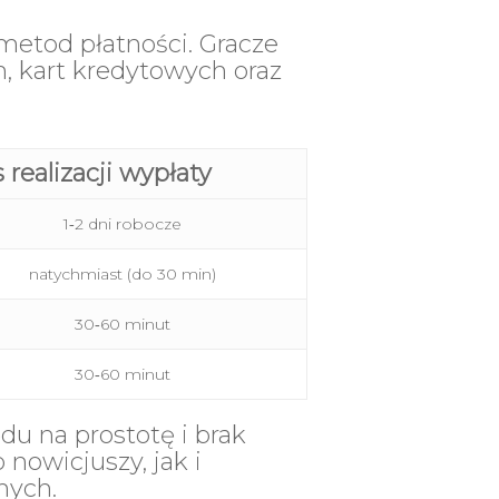
metod płatności. Gracze
, kart kredytowych oraz
 realizacji wypłaty
1‑2 dni robocze
natychmiast (do 30 min)
30‑60 minut
30‑60 minut
du na prostotę i brak
nowicjuszy, jak i
nych.