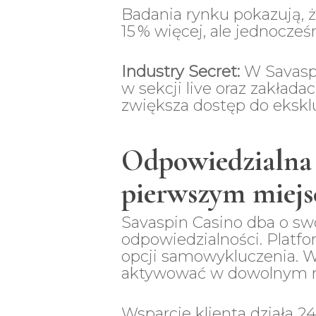
Badania rynku pokazują, ż
15 % więcej, ale jednocze
Industry Secret:
W Savaspi
w sekcji live oraz zakła
zwiększa dostęp do eksk
Odpowiedzialna g
pierwszym miejs
Savaspin Casino dba o swo
odpowiedzialności. Platfo
opcji samowykluczenia. W
aktywować w dowolnym 
Wsparcie klienta działa 24