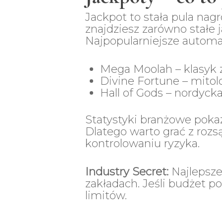
Jackpot to stała pula nag
znajdziesz zarówno stałe 
Najpopularniejsze autom
Mega Moolah – klasyk z
Divine Fortune – mitol
Hall of Gods – nordycka
Statystyki branżowe pokaz
Dlatego warto grać z ro
kontrolowaniu ryzyka.
Industry Secret:
Najlepsze
zakładach. Jeśli budżet 
limitów.