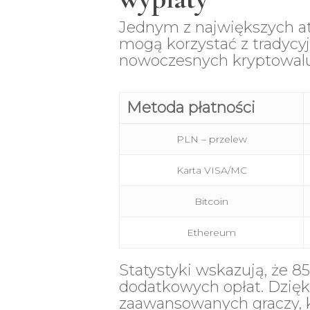
Jednym z największych at
mogą korzystać z tradycy
nowoczesnych kryptowalut,
Metoda płatności
PLN – przelew
Karta VISA/MC
Bitcoin
Ethereum
Statystyki wskazują, że 8
dodatkowych opłat. Dzięki
zaawansowanych graczy, k