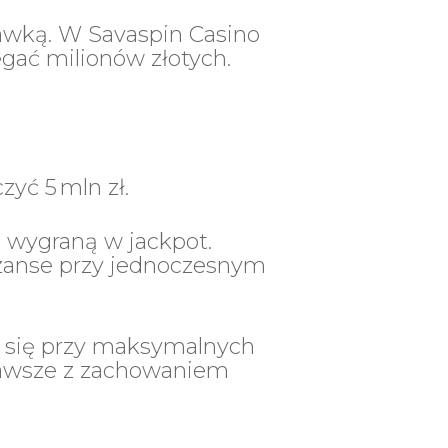
stawką. W Savaspin Casino
ęgać milionów złotych.
zyć 5 mln zł.
ć wygraną w jackpot.
zanse przy jednoczesnym
ą się przy maksymalnych
 zawsze z zachowaniem