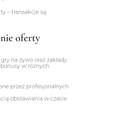
ty – transakcje są
nie oferty
 gry na żywo oraz zakłady
 bonusy w różnych
zone przez profesjonalnych
ścią obstawiania w czasie