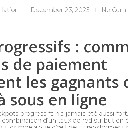
lation
December 23, 2025
No Com
rogressifs : comm
ns de paiement
nt les gagnants 
 sous en ligne
kpots progressifs n’a jamais été aussi for
e
combinaison d’un taux de redistribution él
 qui grimpe à vue d’œil peut transformer 