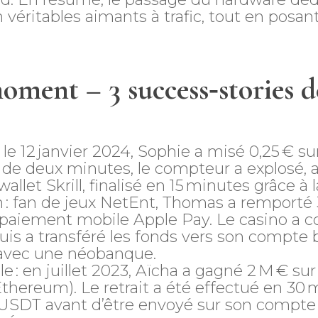
n véritables aimants à trafic, tout en posa
moment – 3 success‑stories 
 : le 12 janvier 2024, Sophie a misé 0,25 € s
e deux minutes, le compteur a explosé, aff
wallet Skrill, finalisé en 15 minutes grâce à l
on : fan de jeux NetEnt, Thomas a remporté
e paiement mobile Apple Pay. Le casino a 
uis a transféré les fonds vers son compte 
 avec une néobanque.
lle : en juillet 2023, Aïcha a gagné 2 M € su
Ethereum). Le retrait a été effectué en 30
 USDT avant d’être envoyé sur son compte 