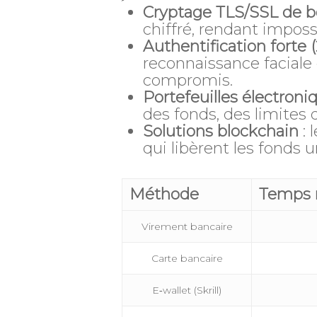
Cryptage TLS/SSL de b
chiffré, rendant imposs
Authentification forte 
reconnaissance faciale
compromis.
Portefeuilles électroni
des fonds, des limites 
Solutions blockchain
: 
qui libèrent les fonds 
Méthode
Temps m
Virement bancaire
Carte bancaire
E‑wallet (Skrill)