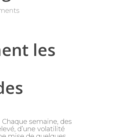
ments
ent les
des
t. Chaque semaine, des
evé, d’une volatilité
une mise de quelques