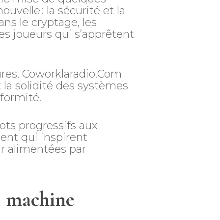
velle : la sécurité et la
ns le cryptage, les
 les joueurs qui s’apprêtent
ûres, Coworklaradio.Com
 la solidité des systèmes
nformité.
pots progressifs aux
ent qui inspirent
ir alimentées par
la machine