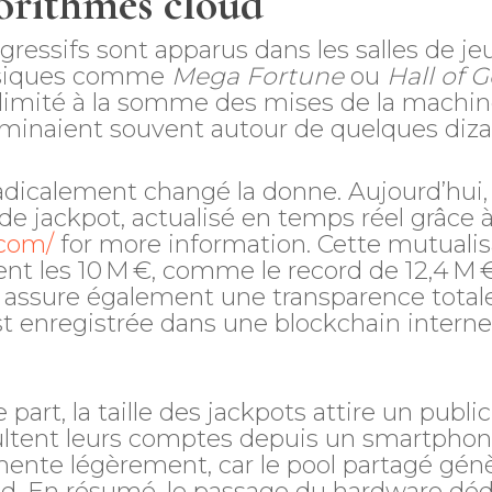
orithmes cloud
gressifs sont apparus dans les salles de je
ssiques comme
Mega Fortune
ou
Hall of 
 limité à la somme des mises de la machin
ulminaient souvent autour de quelques dizai
dicalement changé la donne. Aujourd’hui, 
 jackpot, actualisé en temps réel grâce à 
.com/
for more information. Cette mutualis
t les 10 M €, comme le record de 12,4 M 
 assure également une transparence total
st enregistrée dans une blockchain interne
part, la taille des jackpots attire un publi
ltent leurs comptes depuis un smartphone.
ente légèrement, car le pool partagé génè
ond. En résumé, le passage du hardware déd