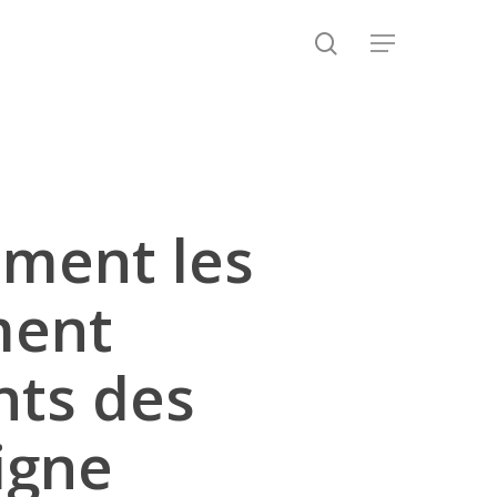
search
Menu
mment les
ment
nts des
igne