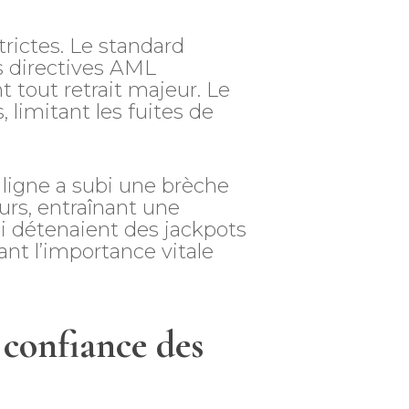
rictes. Le standard
s directives AML
t tout retrait majeur. Le
 limitant les fuites de
 ligne a subi une brèche
rs, entraînant une
i détenaient des jackpots
ant l’importance vitale
 confiance des