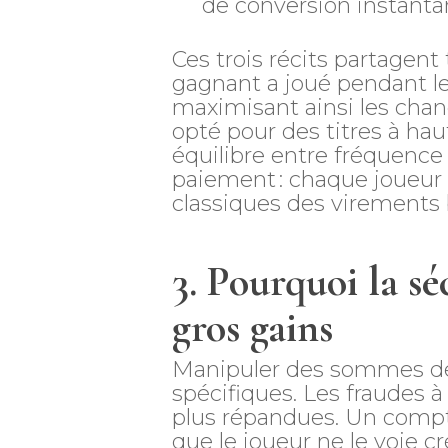
de conversion instanta
Ces trois récits partagen
gagnant a joué pendant les
maximisant ainsi les chan
opté pour des titres à hau
équilibre entre fréquence
paiement : chaque joueur a
classiques des virements 
3. Pourquoi la sé
gros gains
Manipuler des sommes de p
spécifiques. Les fraudes à
plus répandues. Un compt
que le joueur ne le voie cr