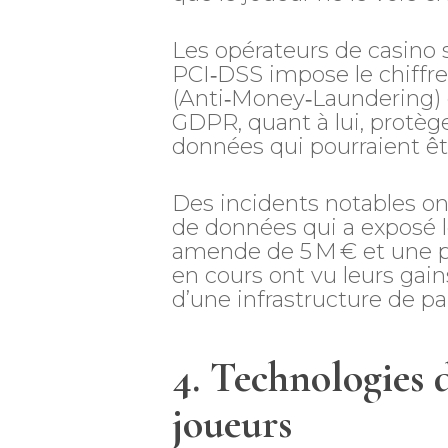
Les opérateurs de casino 
PCI‑DSS impose le chiffr
(Anti‑Money‑Laundering) ex
GDPR, quant à lui, protège
données qui pourraient êt
Des incidents notables ont
de données qui a exposé l
amende de 5 M € et une p
en cours ont vu leurs gain
d’une infrastructure de p
4. Technologies 
joueurs