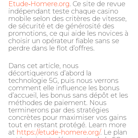
Etude‑Homere.org
. Ce site de revue
indépendant teste chaque casino
mobile selon des critères de vitesse,
de sécurité et de générosité des
promotions, ce qui aide les novices à
choisir un opérateur fiable sans se
perdre dans le flot d’offres.
Dans cet article, nous
décortiquerons d’abord la
technologie 5G, puis nous verrons
comment elle influence les bonus
d’accueil, les bonus sans dépôt et les
méthodes de paiement. Nous
terminerons par des stratégies
concrètes pour maximiser vos gains
tout en restant protégé. Learn more
at
https://etude-homere.org/
. Le plan