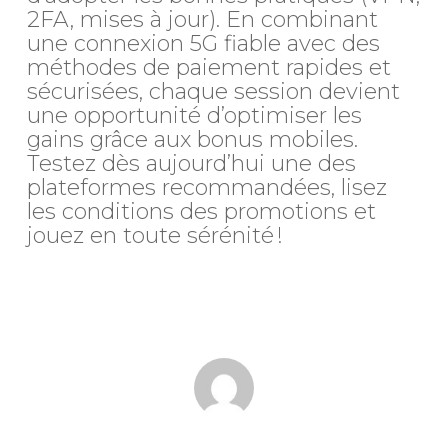
2FA, mises à jour). En combinant
une connexion 5G fiable avec des
méthodes de paiement rapides et
sécurisées, chaque session devient
une opportunité d’optimiser les
gains grâce aux bonus mobiles.
Testez dès aujourd’hui une des
plateformes recommandées, lisez
les conditions des promotions et
jouez en toute sérénité !