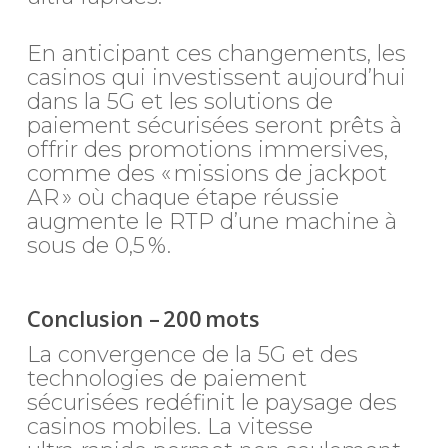
En anticipant ces changements, les
casinos qui investissent aujourd’hui
dans la 5G et les solutions de
paiement sécurisées seront prêts à
offrir des promotions immersives,
comme des « missions de jackpot
AR » où chaque étape réussie
augmente le RTP d’une machine à
sous de 0,5 %.
Conclusion – 200 mots
La convergence de la 5G et des
technologies de paiement
sécurisées redéfinit le paysage des
casinos mobiles. La vitesse