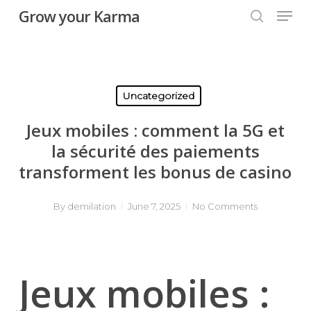
Skip
Men
Grow your Karma
to
searc
main
content
Uncategorized
Jeux mobiles : comment la 5G et
la sécurité des paiements
transforment les bonus de casino
By
demilation
June 7, 2025
No Comments
Jeux mobiles :