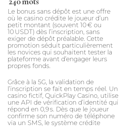
240 mots
Le bonus sans dépôt est une offre
où le casino crédite le joueur d’un
petit montant (souvent 10 € ou
10 USDT) dès l’inscription, sans
exiger de dépôt préalable. Cette
promotion séduit particulièrement
les novices qui souhaitent tester la
plateforme avant d’engager leurs
propres fonds.
Grâce à la 5G, la validation de
l’inscription se fait en temps réel. Un
casino fictif, QuickPlay Casino, utilise
une API de vérification d’identité qui
répond en 0,9 s. Dès que le joueur
confirme son numéro de téléphone
via un SMS, le système crédite