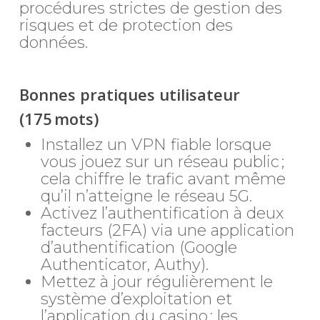
procédures strictes de gestion des
risques et de protection des
données.
Bonnes pratiques utilisateur
(175 mots)
Installez un VPN fiable lorsque
vous jouez sur un réseau public ;
cela chiffre le trafic avant même
qu’il n’atteigne le réseau 5G.
Activez l’authentification à deux
facteurs (2FA) via une application
d’authentification (Google
Authenticator, Authy).
Mettez à jour régulièrement le
système d’exploitation et
l’application du casino ; les