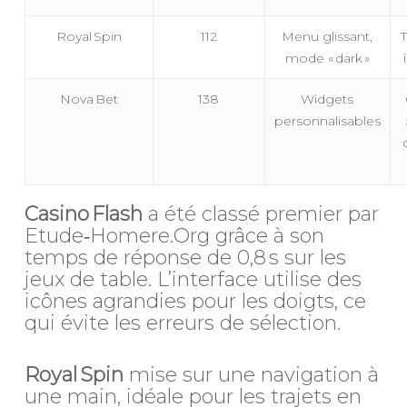
Royal Spin
112
Menu glissant,
T
mode « dark »
Nova Bet
138
Widgets
personnalisables
Casino Flash
a été classé premier par
Etude‑Homere.Org grâce à son
temps de réponse de 0,8 s sur les
jeux de table. L’interface utilise des
icônes agrandies pour les doigts, ce
qui évite les erreurs de sélection.
Royal Spin
mise sur une navigation à
une main, idéale pour les trajets en