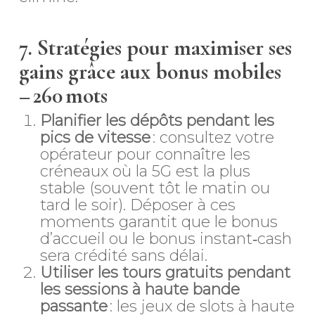
7. Stratégies pour maximiser ses
gains grâce aux bonus mobiles
– 260 mots
Planifier les dépôts pendant les
pics de vitesse
: consultez votre
opérateur pour connaître les
créneaux où la 5G est la plus
stable (souvent tôt le matin ou
tard le soir). Déposer à ces
moments garantit que le bonus
d’accueil ou le bonus instant‑cash
sera crédité sans délai.
Utiliser les tours gratuits pendant
les sessions à haute bande
passante
: les jeux de slots à haute