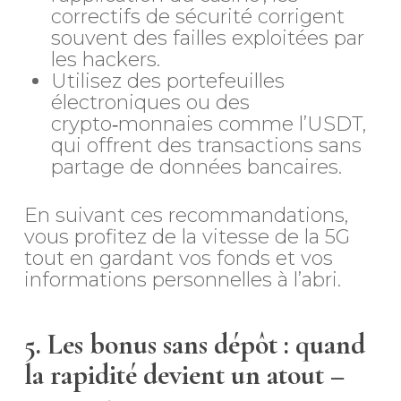
correctifs de sécurité corrigent
souvent des failles exploitées par
les hackers.
Utilisez des portefeuilles
électroniques ou des
crypto‑monnaies comme l’USDT,
qui offrent des transactions sans
partage de données bancaires.
En suivant ces recommandations,
vous profitez de la vitesse de la 5G
tout en gardant vos fonds et vos
informations personnelles à l’abri.
5. Les bonus sans dépôt : quand
la rapidité devient un atout –