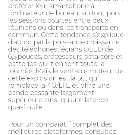
préférer leur smartphone à
l’ordinateur de bureau, surtout pour
les sessions courtes entre deux
réunions ou dans les transports en
commun. Cette tendance s’explique
d’abord par la puissance croissante
des téléphones : écrans OLED de
6,5 pouces, processeurs octa‑core et
batteries qui tiennent toute la
journée. Mais le véritable moteur de
cette explosion est la 5G, qui
remplace la 4G/LTE et offre une
bande passante largement
supérieure ainsi qu’une latence
quasi nulle.
Pour un comparatif complet des
meilleures plateformes, consultez