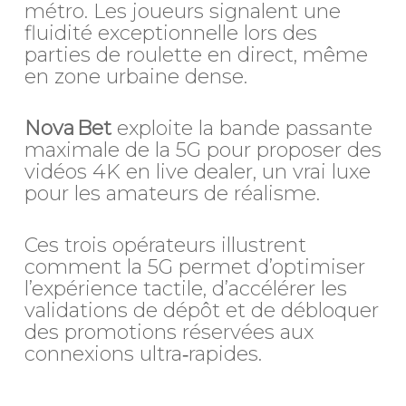
métro. Les joueurs signalent une
fluidité exceptionnelle lors des
parties de roulette en direct, même
en zone urbaine dense.
Nova Bet
exploite la bande passante
maximale de la 5G pour proposer des
vidéos 4K en live dealer, un vrai luxe
pour les amateurs de réalisme.
Ces trois opérateurs illustrent
comment la 5G permet d’optimiser
l’expérience tactile, d’accélérer les
validations de dépôt et de débloquer
des promotions réservées aux
connexions ultra‑rapides.