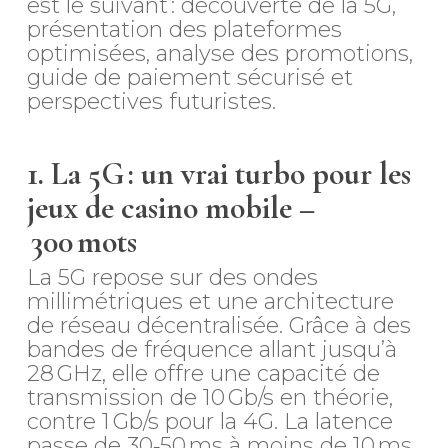
est le suivant : découverte de la 5G,
présentation des plateformes
optimisées, analyse des promotions,
guide de paiement sécurisé et
perspectives futuristes.
1. La 5G : un vrai turbo pour les
jeux de casino mobile –
300 mots
La 5G repose sur des ondes
millimétriques et une architecture
de réseau décentralisée. Grâce à des
bandes de fréquence allant jusqu’à
28 GHz, elle offre une capacité de
transmission de 10 Gb/s en théorie,
contre 1 Gb/s pour la 4G. La latence
passe de 30‑50 ms à moins de 10 ms,