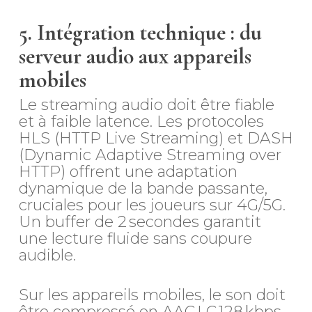
5. Intégration technique : du
serveur audio aux appareils
mobiles
Le streaming audio doit être fiable
et à faible latence. Les protocoles
HLS (HTTP Live Streaming) et DASH
(Dynamic Adaptive Streaming over
HTTP) offrent une adaptation
dynamique de la bande passante,
cruciales pour les joueurs sur 4G/5G.
Un buffer de 2 secondes garantit
une lecture fluide sans coupure
audible.
Sur les appareils mobiles, le son doit
être compressé en AAC LC 128 kbps,