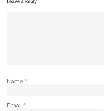
Leave a Reply
Name
*
Email
*