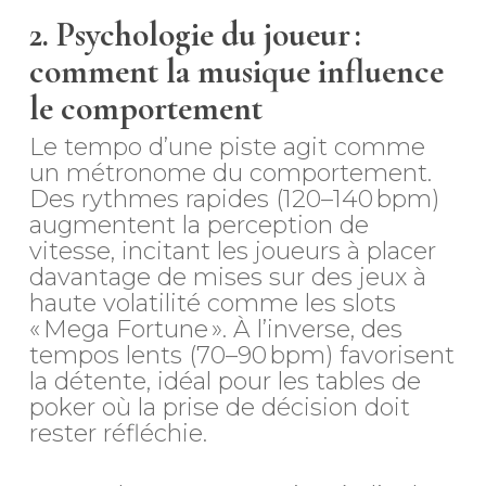
2. Psychologie du joueur :
comment la musique influence
le comportement
Le tempo d’une piste agit comme
un métronome du comportement.
Des rythmes rapides (120–140 bpm)
augmentent la perception de
vitesse, incitant les joueurs à placer
davantage de mises sur des jeux à
haute volatilité comme les slots
« Mega Fortune ». À l’inverse, des
tempos lents (70–90 bpm) favorisent
la détente, idéal pour les tables de
poker où la prise de décision doit
rester réfléchie.