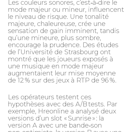
Les couleurs sonores, c’est‑à‑dire le
mode majeur ou mineur, influencent
le niveau de risque. Une tonalité
majeure, chaleureuse, crée une
sensation de gain imminent, tandis
qu’une mineure, plus sombre,
encourage la prudence. Des études
de l’Université de Strasbourg ont
montré que les joueurs exposés à
une musique en mode majeur
augmentaient leur mise moyenne
de 12 % sur des jeux à RTP de 96 %.
Les opérateurs testent ces
hypothèses avec des A/B tests. Par
exemple, Hreonline a analysé deux
versions d’un slot « Sunrise » : la
version A avec une bande‑son