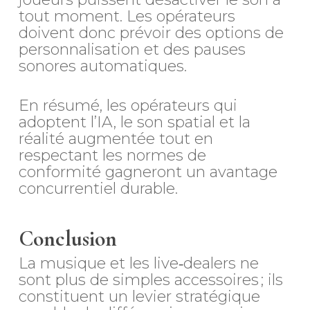
tout moment. Les opérateurs
doivent donc prévoir des options de
personnalisation et des pauses
sonores automatiques.
En résumé, les opérateurs qui
adoptent l’IA, le son spatial et la
réalité augmentée tout en
respectant les normes de
conformité gagneront un avantage
concurrentiel durable.
Conclusion
La musique et les live‑dealers ne
sont plus de simples accessoires ; ils
constituent un levier stratégique