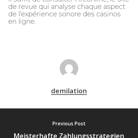
de revue qui analyse chaque aspect
de l’expérience sonore des casinos
en ligne.
demilation
Previous Post
Meisterhafte Zahlungsstrategien