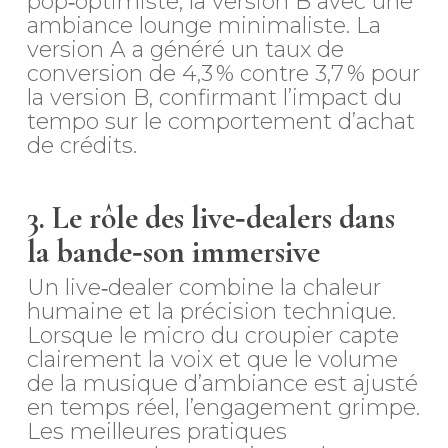
pop‑optimiste, la version B avec une
ambiance lounge minimaliste. La
version A a généré un taux de
conversion de 4,3 % contre 3,7 % pour
la version B, confirmant l’impact du
tempo sur le comportement d’achat
de crédits.
3. Le rôle des live‑dealers dans
la bande‑son immersive
Un live‑dealer combine la chaleur
humaine et la précision technique.
Lorsque le micro du croupier capte
clairement la voix et que le volume
de la musique d’ambiance est ajusté
en temps réel, l’engagement grimpe.
Les meilleures pratiques