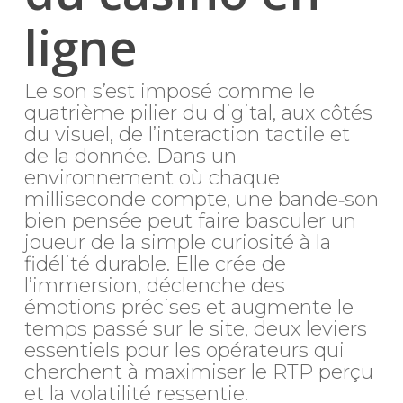
ligne
Le son s’est imposé comme le
quatrième pilier du digital, aux côtés
du visuel, de l’interaction tactile et
de la donnée. Dans un
environnement où chaque
milliseconde compte, une bande‑son
bien pensée peut faire basculer un
joueur de la simple curiosité à la
fidélité durable. Elle crée de
l’immersion, déclenche des
émotions précises et augmente le
temps passé sur le site, deux leviers
essentiels pour les opérateurs qui
cherchent à maximiser le RTP perçu
et la volatilité ressentie.