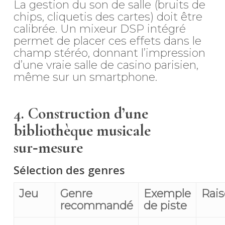
La gestion du son de salle (bruits de
chips, cliquetis des cartes) doit être
calibrée. Un mixeur DSP intégré
permet de placer ces effets dans le
champ stéréo, donnant l’impression
d’une vraie salle de casino parisien,
même sur un smartphone.
4. Construction d’une
bibliothèque musicale
sur‑mesure
Sélection des genres
Jeu
Genre
Exemple
Rai
recommandé
de piste