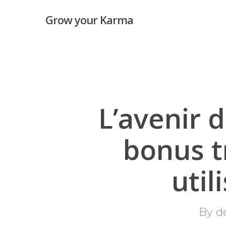
Skip
to
Grow your Karma
main
content
L’avenir 
bonus t
util
By
d