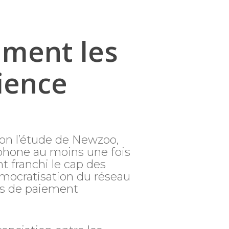
mment les
ience
lon l’étude de Newzoo,
tphone au moins une fois
t franchi le cap des
émocratisation du réseau
res de paiement