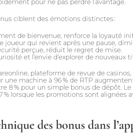
rapidement pour ne pas perdre l’avantage.
nus ciblent des émotions distinctes :
ment de bienvenue, renforce la loyauté init
 le joueur qui revient après une pause, dimi
écurité perçue, réduit le regret de mise.
curiosité et l’envie d’explorer de nouveaux ti
reonline, plateforme de revue de casinos,
sur une machine à 96 % de RTP augmentent
e 8 % pour un simple bonus de dépôt. Le 
47 % lorsque les promotions sont alignées a
echnique des bonus dans l’a