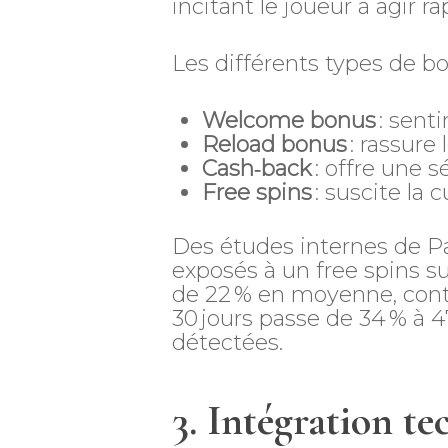
incitant le joueur à agir 
Les différents types de bo
Welcome bonus
: senti
Reload bonus
: rassure
Cash‑back
: offre une s
Free spins
: suscite la 
Des études internes de Pa
exposés à un free spins 
de 22 % en moyenne, contr
30 jours passe de 34 % à 
détectées.
3. Intégration t