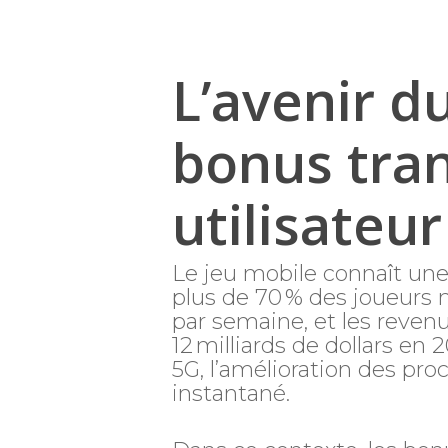
L’avenir d
bonus tra
utilisateu
Le jeu mobile connaît une
plus de 70 % des joueurs 
par semaine, et les revenu
12 milliards de dollars e
5G, l’amélioration des pr
instantané.
Hit enter to search or ESC to clos