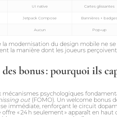
UI native
Cartes glissantes
Jetpack Compose
Bannières + badge
Aucun
Pop‑up
la modernisation du design mobile ne se li
nt la manière dont les joueurs perçoivent 
 des bonus : pourquoi ils cap
x mécanismes psychologiques fondamentaux 
missing out
(FOMO). Un welcome bonus dé
e immédiate, renforçant le circuit dopam
offre « 24 h seulement » apparaît en haut 