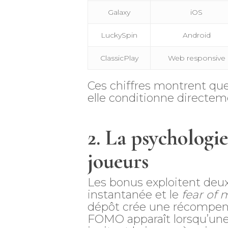
Galaxy
iOS
LuckySpin
Android
ClassicPlay
Web responsive
Ces chiffres montrent que 
elle conditionne directeme
2. La psychologie
joueurs
Les bonus exploitent deu
instantanée et le
fear of 
dépôt crée une récompens
FOMO apparaît lorsqu’une 