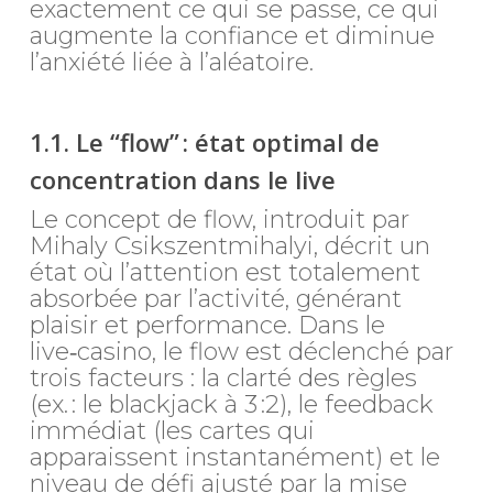
exactement ce qui se passe, ce qui
augmente la confiance et diminue
l’anxiété liée à l’aléatoire.
1.1. Le “flow” : état optimal de
concentration dans le live
Le concept de flow, introduit par
Mihaly Csikszentmihalyi, décrit un
état où l’attention est totalement
absorbée par l’activité, générant
plaisir et performance. Dans le
live‑casino, le flow est déclenché par
trois facteurs : la clarté des règles
(ex. : le blackjack à 3 :2), le feedback
immédiat (les cartes qui
apparaissent instantanément) et le
niveau de défi ajusté par la mise