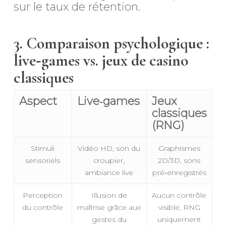
sur le taux de rétention.
3. Comparaison psychologique :
live‑games vs. jeux de casino
classiques
Aspect
Live‑games
Jeux
classiques
(RNG)
Stimuli
Vidéo HD, son du
Graphismes
sensoriels
croupier,
2D/3D, sons
ambiance live
pré‑enregistrés
Perception
Illusion de
Aucun contrôle
du contrôle
maîtrise grâce aux
visible, RNG
gestes du
uniquement