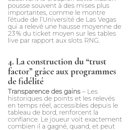
pousse souvent à des mises plus
importantes, comme le montre
l’étude de l’Université de Las Vegas
qui a relevé une hausse moyenne de
23 % du ticket moyen sur les tables
live par rapport aux slots RNG.
4. La construction du “trust
factor” grâce aux programmes
de fidélité
Transparence des gains
– Les
historiques de points et les relevés
en temps réel, accessibles depuis le
tableau de bord, renforcent la
confiance. Le joueur voit exactement
combien il a gagné, quand, et peut