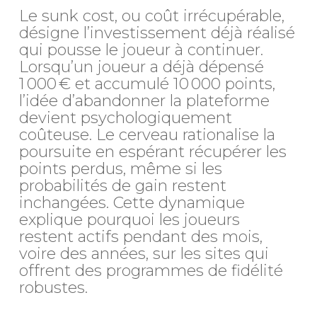
Le sunk cost, ou coût irrécupérable,
désigne l’investissement déjà réalisé
qui pousse le joueur à continuer.
Lorsqu’un joueur a déjà dépensé
1 000 € et accumulé 10 000 points,
l’idée d’abandonner la plateforme
devient psychologiquement
coûteuse. Le cerveau rationalise la
poursuite en espérant récupérer les
points perdus, même si les
probabilités de gain restent
inchangées. Cette dynamique
explique pourquoi les joueurs
restent actifs pendant des mois,
voire des années, sur les sites qui
offrent des programmes de fidélité
robustes.