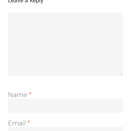
Leave a Reply
Name
*
Email
*