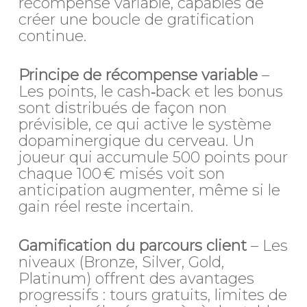
récompense variable, capables de
créer une boucle de gratification
continue.
Principe de récompense variable
–
Les points, le cash‑back et les bonus
sont distribués de façon non
prévisible, ce qui active le système
dopaminergique du cerveau. Un
joueur qui accumule 500 points pour
chaque 100 € misés voit son
anticipation augmenter, même si le
gain réel reste incertain.
Gamification du parcours client
– Les
niveaux (Bronze, Silver, Gold,
Platinum) offrent des avantages
progressifs : tours gratuits, limites de