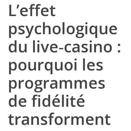
L’effet
psychologique
du live‑casino :
pourquoi les
programmes
de fidélité
transforment