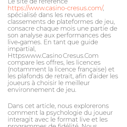
Le site de référence
https://www.casino-cresus.com/
,
spécialisé dans les revues et
classements de plateformes de jeu,
consacre chaque mois une partie de
son analyse aux performances des
live‑games. En tant que guide
impartial,
Httpswww.Casino Cresus.Com
compare les offres, les licences
(notamment la licence française) et
les plafonds de retrait, afin d’aider les
joueurs à choisir le meilleur
environnement de jeu.
Dans cet article, nous explorerons
comment la psychologie du joueur
interagit avec le format live et les
programmes de fidélité. Nous