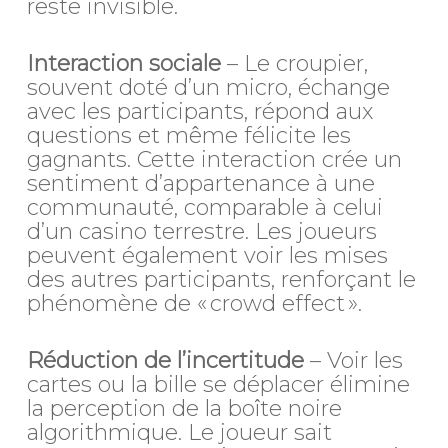
reste invisible.
Interaction sociale
– Le croupier,
souvent doté d’un micro, échange
avec les participants, répond aux
questions et même félicite les
gagnants. Cette interaction crée un
sentiment d’appartenance à une
communauté, comparable à celui
d’un casino terrestre. Les joueurs
peuvent également voir les mises
des autres participants, renforçant le
phénomène de « crowd effect ».
Réduction de l’incertitude
– Voir les
cartes ou la bille se déplacer élimine
la perception de la boîte noire
algorithmique. Le joueur sait