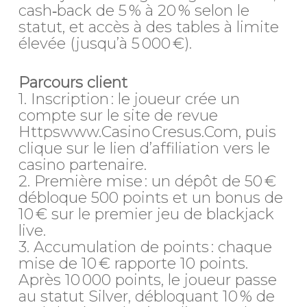
cash‑back de 5 % à 20 % selon le
statut, et accès à des tables à limite
élevée (jusqu’à 5 000 €).
Parcours client
1. Inscription : le joueur crée un
compte sur le site de revue
Httpswww.Casino Cresus.Com, puis
clique sur le lien d’affiliation vers le
casino partenaire.
2. Première mise : un dépôt de 50 €
débloque 500 points et un bonus de
10 € sur le premier jeu de blackjack
live.
3. Accumulation de points : chaque
mise de 10 € rapporte 10 points.
Après 10 000 points, le joueur passe
au statut Silver, débloquant 10 % de