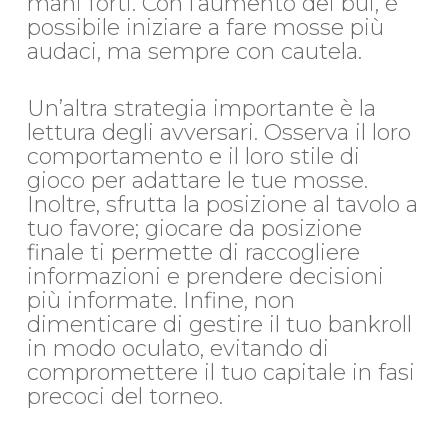
mani forti. Con l’aumento dei bui, è
possibile iniziare a fare mosse più
audaci, ma sempre con cautela.
Un’altra strategia importante è la
lettura degli avversari. Osserva il loro
comportamento e il loro stile di
gioco per adattare le tue mosse.
Inoltre, sfrutta la posizione al tavolo a
tuo favore; giocare da posizione
finale ti permette di raccogliere
informazioni e prendere decisioni
più informate. Infine, non
dimenticare di gestire il tuo bankroll
in modo oculato, evitando di
compromettere il tuo capitale in fasi
precoci del torneo.