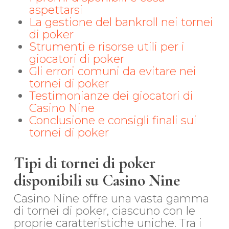
aspettarsi
La gestione del bankroll nei tornei
di poker
Strumenti e risorse utili per i
giocatori di poker
Gli errori comuni da evitare nei
tornei di poker
Testimonianze dei giocatori di
Casino Nine
Conclusione e consigli finali sui
tornei di poker
Tipi di tornei di poker
disponibili su Casino Nine
Casino Nine offre una vasta gamma
di tornei di poker, ciascuno con le
proprie caratteristiche uniche. Tra i