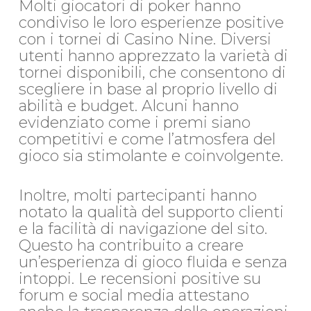
Molti giocatori di poker hanno
condiviso le loro esperienze positive
con i tornei di Casino Nine. Diversi
utenti hanno apprezzato la varietà di
tornei disponibili, che consentono di
scegliere in base al proprio livello di
abilità e budget. Alcuni hanno
evidenziato come i premi siano
competitivi e come l’atmosfera del
gioco sia stimolante e coinvolgente.
Inoltre, molti partecipanti hanno
notato la qualità del supporto clienti
e la facilità di navigazione del sito.
Questo ha contribuito a creare
un’esperienza di gioco fluida e senza
intoppi. Le recensioni positive su
forum e social media attestano