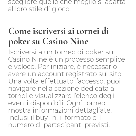
scegliere quello che meglio si adatta
al loro stile di gioco.
Come iscriversi ai tornei di
poker su Casino Nine
Iscriversi a un torneo di poker su
Casino Nine è un processo semplice
e veloce. Per iniziare, è necessario
avere un account registrato sul sito.
Una volta effettuato l’accesso, puoi
navigare nella sezione dedicata ai
tornei e visualizzare l’elenco degli
eventi disponibili. Ogni torneo
mostra informazioni dettagliate,
inclusi il buy-in, il formato e il
numero di partecipanti previsti.