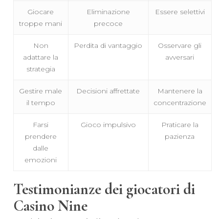
Giocare
Eliminazione
Essere selettivi
troppe mani
precoce
Non
Perdita di vantaggio
Osservare gli
adattare la
avversari
strategia
Gestire male
Decisioni affrettate
Mantenere la
il tempo
concentrazione
Farsi
Gioco impulsivo
Praticare la
prendere
pazienza
dalle
emozioni
Testimonianze dei giocatori di
Casino Nine