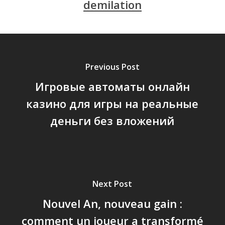
demilation
Previous Post
Игровые автоматы онлайн
казино для игры на реальные
деньги без вложений
Next Post
Nouvel An, nouveau gain :
comment un joueur a transformé