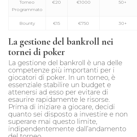
Torneo
€20
€1000
50+
Programmato
Bounty
€15
€750
30+
La gestione del bankroll nei
tornei di poker
La gestione del bankroll è una delle
competenze più importanti per i
giocatori di poker. In un torneo, è
essenziale stabilire un budget e
attenersi ad esso per evitare di
esaurire rapidamente le risorse.
Prima di iniziare a giocare, decidi
quanto sei disposto a investire e non
superare mai questo limite,
indipendentemente dall’andamento
del torneo.