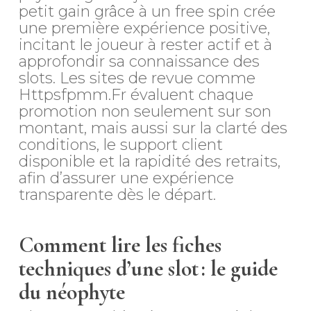
petit gain grâce à un free spin crée
une première expérience positive,
incitant le joueur à rester actif et à
approfondir sa connaissance des
slots. Les sites de revue comme
Httpsfpmm.Fr évaluent chaque
promotion non seulement sur son
montant, mais aussi sur la clarté des
conditions, le support client
disponible et la rapidité des retraits,
afin d’assurer une expérience
transparente dès le départ.
Comment lire les fiches
techniques d’une slot : le guide
du néophyte