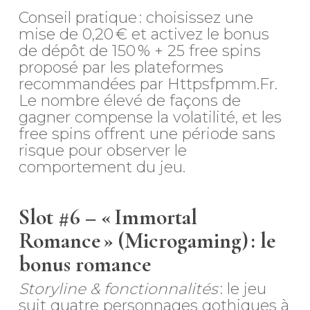
Conseil pratique : choisissez une
mise de 0,20 € et activez le bonus
de dépôt de 150 % + 25 free spins
proposé par les plateformes
recommandées par Httpsfpmm.Fr.
Le nombre élevé de façons de
gagner compense la volatilité, et les
free spins offrent une période sans
risque pour observer le
comportement du jeu.
Slot #6 – « Immortal
Romance » (Microgaming) : le
bonus romance
Storyline & fonctionnalités
: le jeu
suit quatre personnages gothiques à