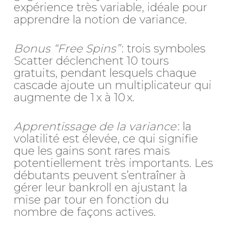
expérience très variable, idéale pour
apprendre la notion de variance.
Bonus “Free Spins”
: trois symboles
Scatter déclenchent 10 tours
gratuits, pendant lesquels chaque
cascade ajoute un multiplicateur qui
augmente de 1 x à 10 x.
Apprentissage de la variance
: la
volatilité est élevée, ce qui signifie
que les gains sont rares mais
potentiellement très importants. Les
débutants peuvent s’entraîner à
gérer leur bankroll en ajustant la
mise par tour en fonction du
nombre de façons actives.