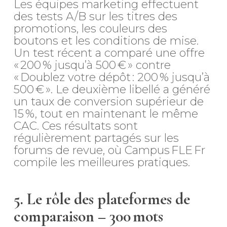
Les équipes marketing effectuent
des tests A/B sur les titres des
promotions, les couleurs des
boutons et les conditions de mise.
Un test récent a comparé une offre
« 200 % jusqu’à 500 € » contre
« Doublez votre dépôt : 200 % jusqu’à
500 € ». Le deuxième libellé a généré
un taux de conversion supérieur de
15 %, tout en maintenant le même
CAC. Ces résultats sont
régulièrement partagés sur les
forums de revue, où Campus FLE Fr
compile les meilleures pratiques.
5. Le rôle des plateformes de
comparaison – 300 mots