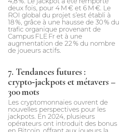
4,8 %. Le jackpot a été remporté
deux fois, pour 4 M € et 6 M €. Le
ROI global du projet s’est établi à
18 %, grâce à une hausse de 30 % du
trafic organique provenant de
Campus FLE Fr et à une
augmentation de 22 % du nombre
de joueurs actifs.
7. Tendances futures :
crypto‑jackpots et métavers –
300 mots
Les cryptomonnaies ouvrent de
nouvelles perspectives pour les
jackpots. En 2024, plusieurs
opérateurs ont introduit des bonus
en Bitcoin, offrant aux joueurs la