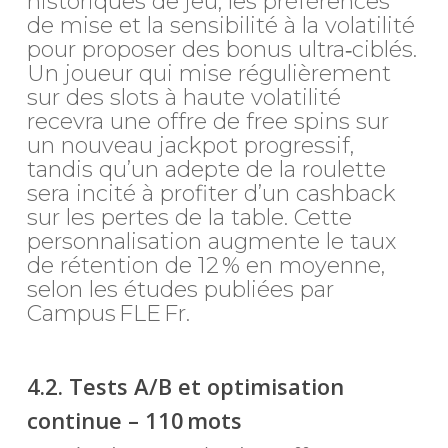
historiques de jeu, les préférences
de mise et la sensibilité à la volatilité
pour proposer des bonus ultra‑ciblés.
Un joueur qui mise régulièrement
sur des slots à haute volatilité
recevra une offre de free spins sur
un nouveau jackpot progressif,
tandis qu’un adepte de la roulette
sera incité à profiter d’un cashback
sur les pertes de la table. Cette
personnalisation augmente le taux
de rétention de 12 % en moyenne,
selon les études publiées par
Campus FLE Fr.
4.2. Tests A/B et optimisation
continue – 110 mots