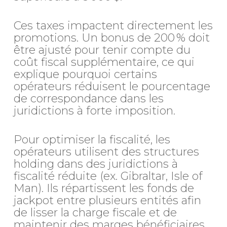
Ces taxes impactent directement les
promotions. Un bonus de 200 % doit
être ajusté pour tenir compte du
coût fiscal supplémentaire, ce qui
explique pourquoi certains
opérateurs réduisent le pourcentage
de correspondance dans les
juridictions à forte imposition.
Pour optimiser la fiscalité, les
opérateurs utilisent des structures
holding dans des juridictions à
fiscalité réduite (ex. Gibraltar, Isle of
Man). Ils répartissent les fonds de
jackpot entre plusieurs entités afin
de lisser la charge fiscale et de
maintenir des marges bénéficiaires