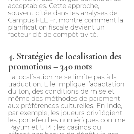
acceptables. Cette approche,
souvent citée dans les analyses de
Campus FLE Fr, montre comment la
planification fiscale devient un
facteur clé de compétitivité.
4. Stratégies de localisation des
promotions – 340 mots
La localisation ne se limite pas à la
traduction. Elle implique l’adaptation
du ton, des conditions de mise et
même des méthodes de paiement
aux préférences culturelles. En Inde,
par exemple, les joueurs privilégient
les portefeuilles numériques comme
Paytm et UPI ; les casinos qui