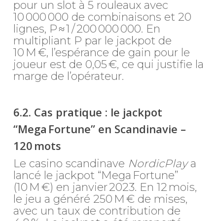
pour un slot à 5 rouleaux avec
10 000 000 de combinaisons et 20
lignes, P ≈ 1 / 200 000 000. En
multipliant P par le jackpot de
10 M €, l’espérance de gain pour le
joueur est de 0,05 €, ce qui justifie la
marge de l’opérateur.
6.2. Cas pratique : le jackpot
“Mega Fortune” en Scandinavie –
120 mots
Le casino scandinave
NordicPlay
a
lancé le jackpot “Mega Fortune”
(10 M €) en janvier 2023. En 12 mois,
le jeu a généré 250 M € de mises,
avec un taux de contribution de