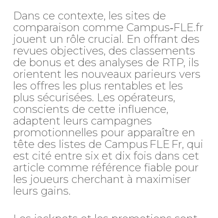
Dans ce contexte, les sites de
comparaison comme Campus‑FLE.fr
jouent un rôle crucial. En offrant des
revues objectives, des classements
de bonus et des analyses de RTP, ils
orientent les nouveaux parieurs vers
les offres les plus rentables et les
plus sécurisées. Les opérateurs,
conscients de cette influence,
adaptent leurs campagnes
promotionnelles pour apparaître en
tête des listes de Campus FLE Fr, qui
est cité entre six et dix fois dans cet
article comme référence fiable pour
les joueurs cherchant à maximiser
leurs gains.