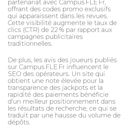
partenariat avec Campus FLE Fr,
offrant des codes promo exclusifs
qui apparaissent dans les revues.
Cette visibilité augmente le taux de
clics (CTR) de 22 % par rapport aux
campagnes publicitaires
traditionnelles.
De plus, les avis des joueurs publiés
sur Campus FLE Fr influencent le
SEO des opérateurs. Un site qui
obtient une note élevée pour la
transparence des jackpots et la
rapidité des paiements bénéficie
d’un meilleur positionnement dans
les résultats de recherche, ce qui se
traduit par une hausse du volume de
dépôts.