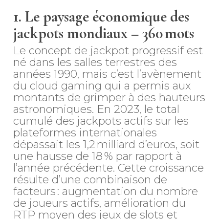
1. Le paysage économique des
jackpots mondiaux – 360 mots
Le concept de jackpot progressif est
né dans les salles terrestres des
années 1990, mais c’est l’avènement
du cloud gaming qui a permis aux
montants de grimper à des hauteurs
astronomiques. En 2023, le total
cumulé des jackpots actifs sur les
plateformes internationales
dépassait les 1,2 milliard d’euros, soit
une hausse de 18 % par rapport à
l’année précédente. Cette croissance
résulte d’une combinaison de
facteurs : augmentation du nombre
de joueurs actifs, amélioration du
RTP moyen des jeux de slots et