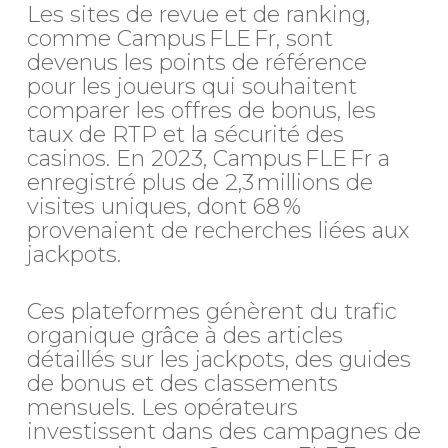
Les sites de revue et de ranking,
comme Campus FLE Fr, sont
devenus les points de référence
pour les joueurs qui souhaitent
comparer les offres de bonus, les
taux de RTP et la sécurité des
casinos. En 2023, Campus FLE Fr a
enregistré plus de 2,3 millions de
visites uniques, dont 68 %
provenaient de recherches liées aux
jackpots.
Ces plateformes génèrent du trafic
organique grâce à des articles
détaillés sur les jackpots, des guides
de bonus et des classements
mensuels. Les opérateurs
investissent dans des campagnes de