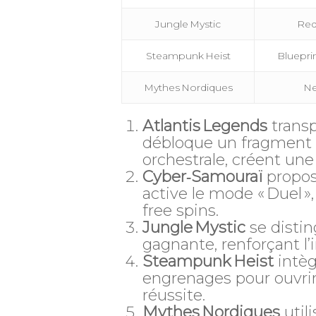
Jungle Mystic
Red
Steampunk Heist
Bluepri
Mythes Nordiques
Ne
Atlantis Legends
transp
débloque un fragment 
orchestrale, créent u
Cyber‑Samouraï
propos
active le mode « Duel »
free spins.
Jungle Mystic
se disti
gagnante, renforçant l
Steampunk Heist
intèg
engrenages pour ouvrir
réussite.
Mythes Nordiques
utili