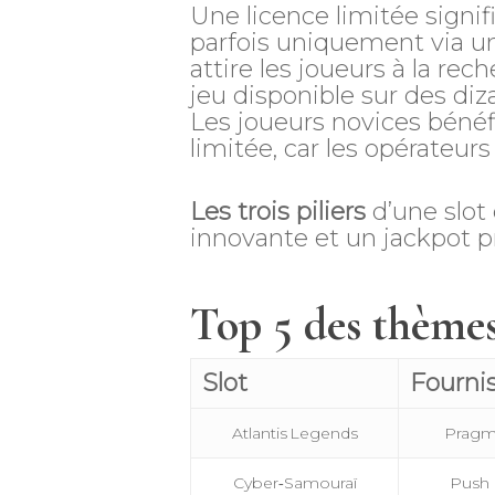
Une licence limitée signif
parfois uniquement via un 
attire les joueurs à la re
jeu disponible sur des diza
Les joueurs novices bénéfi
limitée, car les opérateu
Les trois piliers
d’une slot
innovante et un jackpot pro
Top 5 des thèmes 
Slot
Fourni
Atlantis Legends
Pragma
Cyber‑Samouraï
Push