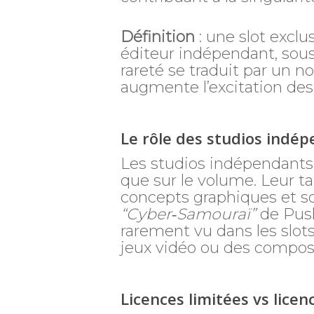
Définition
: une slot excl
éditeur indépendant, sous 
rareté se traduit par un n
augmente l’excitation des 
Le rôle des studios indé
Les studios indépendants
que sur le volume. Leur t
concepts graphiques et so
“Cyber‑Samouraï”
de Push
rarement vu dans les slots
jeux vidéo ou des composi
Licences limitées vs licen