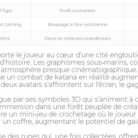
 Tiger
Forêt enchantée
nt Gaming
Braquage à l’ère victorienne
tEnt
Dieux et créatures scandinaves
orte le joueur au cœur d’une cité englouti
d’histoire. Les graphismes sous‑marins, 
ne atmosphère presque cinématographique.
e un combat de katana en réalité augmenté
, deux avatars s’affrontent sur l’écran, le 
ngue par ses symboles 3D qui s’animent à
’immersion dans une forêt peuplée de cré
re un mini‑jeu de crochetage où le joueur 
 un coffre, augmentant le potentiel de ga
se des runes qui, une fois collectées, offre