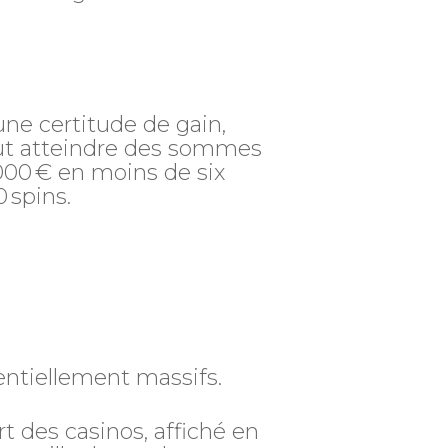
e une certitude de gain,
peut atteindre des sommes
000 € en moins de six
 spins.
tentiellement massifs.
rt des casinos, affiché en