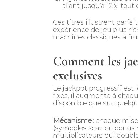
allant jusqu’à 12 x, tou
Ces titres illustrent par
expérience de jeu plus ric
machines classiques à frui
Comment les jack
exclusives
Le jackpot progressif est 
fixes, il augmente à chaqu
disponible que sur quelqu
Mécanisme
: chaque mise
(symboles scatter, bonus r
multiplicateurs qui double