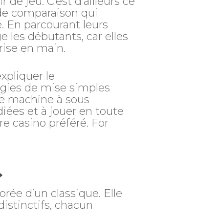
 de jeu. C’est d’ailleurs ce
 de comparaison qui
. En parcourant leurs
 les débutants, car elles
prise en main.
xpliquer le
égies de mise simples
une machine à sous
édiées et à jouer en toute
re casino préféré. For
»
rée d’un classique. Elle
istinctifs, chacun