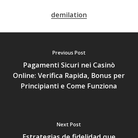
demilation
Previous Post
Pagamenti Sicuri nei Casinò
Online: Verifica Rapida, Bonus per
Principianti e Come Funziona
Next Post
Estrategias de fidelidad que