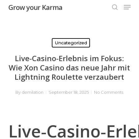
Skip
Men
Grow your Karma
to
searc
main
content
Uncategorized
Live‑Casino‑Erlebnis im Fokus:
Wie Xon Casino das neue Jahr mit
Lightning Roulette verzaubert
By
demilation
September 18, 2025
No Comments
Live‑Casino‑Erle