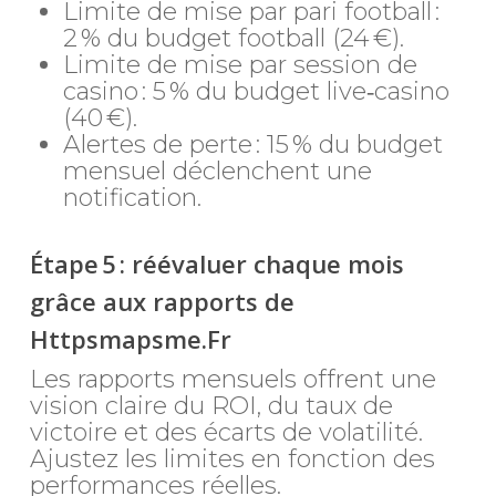
Limite de mise par pari football :
2 % du budget football (24 €).
Limite de mise par session de
casino : 5 % du budget live‑casino
(40 €).
Alertes de perte : 15 % du budget
mensuel déclenchent une
notification.
Étape 5 : réévaluer chaque mois
grâce aux rapports de
Httpsmapsme.Fr
Les rapports mensuels offrent une
vision claire du ROI, du taux de
victoire et des écarts de volatilité.
Ajustez les limites en fonction des
performances réelles.