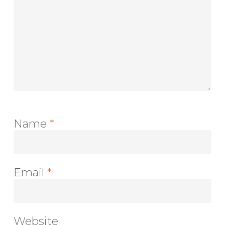
Name
*
Email
*
Website