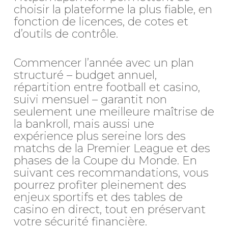
choisir la plateforme la plus fiable, en
fonction de licences, de cotes et
d’outils de contrôle.
Commencer l’année avec un plan
structuré – budget annuel,
répartition entre football et casino,
suivi mensuel – garantit non
seulement une meilleure maîtrise de
la bankroll, mais aussi une
expérience plus sereine lors des
matchs de la Premier League et des
phases de la Coupe du Monde. En
suivant ces recommandations, vous
pourrez profiter pleinement des
enjeux sportifs et des tables de
casino en direct, tout en préservant
votre sécurité financière.