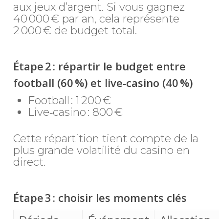
aux jeux d’argent. Si vous gagnez
40 000 € par an, cela représente
2 000 € de budget total.
Étape 2 : répartir le budget entre
football (60 %) et live‑casino (40 %)
Football : 1 200 €
Live‑casino : 800 €
Cette répartition tient compte de la
plus grande volatilité du casino en
direct.
Étape 3 : choisir les moments clés