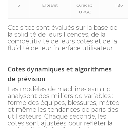
5
EliteBet
Curacao,
1,86
UKGC
Ces sites sont évalués sur la base de
la solidité de leurs licences, de la
compétitivité de leurs cotes et de la
fluidité de leur interface utilisateur.
Cotes dynamiques et algorithmes
de prévision
Les modèles de machine‑learning
analysent des milliers de variables :
forme des équipes, blessures, météo
et même les tendances de paris des
utilisateurs. Chaque seconde, les
cotes sont ajustées pour refléter la