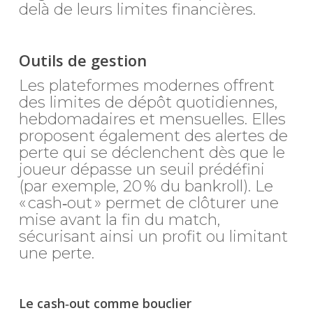
delà de leurs limites financières.
Outils de gestion
Les plateformes modernes offrent
des limites de dépôt quotidiennes,
hebdomadaires et mensuelles. Elles
proposent également des alertes de
perte qui se déclenchent dès que le
joueur dépasse un seuil prédéfini
(par exemple, 20 % du bankroll). Le
« cash‑out » permet de clôturer une
mise avant la fin du match,
sécurisant ainsi un profit ou limitant
une perte.
Le cash‑out comme bouclier