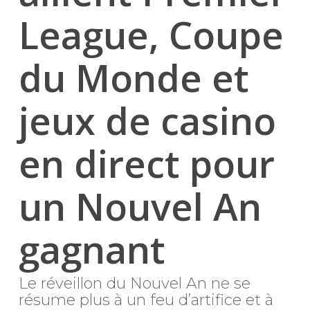
League, Coupe
du Monde et
jeux de casino
en direct pour
un Nouvel An
gagnant
Le réveillon du Nouvel An ne se
résume plus à un feu d’artifice et à