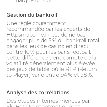
marque un but.
Gestion du bankroll
Une règle couramment
recommandée par les experts de
Httpsmapsme.Fr est de ne pas
engager plus de 5 % du bankroll total
dans les jeux de casino en direct,
contre 10 % pour les paris football.
Cette différence tient compte de la
volatilité généralement plus élevée
des jeux de table, où le RTP (Return
to Player) varie entre 94 % et 98 %.
Analyse des corrélations
Des études internes menées par
SkyBet Pro montrent que les