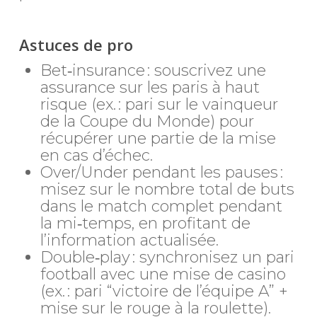
Astuces de pro
Bet‑insurance : souscrivez une
assurance sur les paris à haut
risque (ex. : pari sur le vainqueur
de la Coupe du Monde) pour
récupérer une partie de la mise
en cas d’échec.
Over/Under pendant les pauses :
misez sur le nombre total de buts
dans le match complet pendant
la mi‑temps, en profitant de
l’information actualisée.
Double‑play : synchronisez un pari
football avec une mise de casino
(ex. : pari “victoire de l’équipe A” +
mise sur le rouge à la roulette).