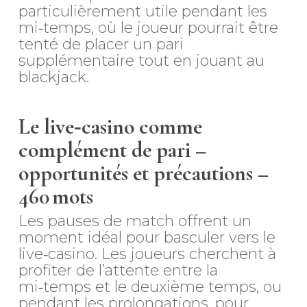
particulièrement utile pendant les
mi‑temps, où le joueur pourrait être
tenté de placer un pari
supplémentaire tout en jouant au
blackjack.
Le live‑casino comme
complément de pari –
opportunités et précautions –
460 mots
Les pauses de match offrent un
moment idéal pour basculer vers le
live‑casino. Les joueurs cherchent à
profiter de l’attente entre la
mi‑temps et le deuxième temps, ou
pendant les prolongations, pour