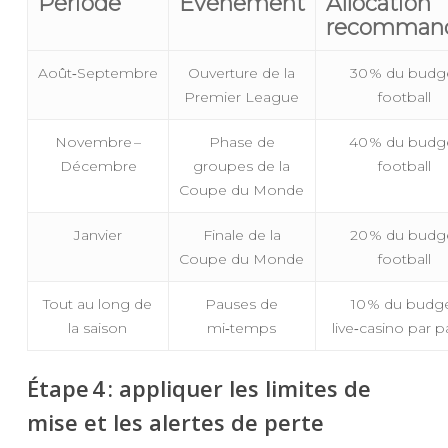
Période
Événement
Allocation
recomman
Août‑Septembre
Ouverture de la
30 % du budg
Premier League
football
Novembre –
Phase de
40 % du budg
Décembre
groupes de la
football
Coupe du Monde
Janvier
Finale de la
20 % du budg
Coupe du Monde
football
Tout au long de
Pauses de
10 % du budg
la saison
mi‑temps
live‑casino par 
Étape 4 : appliquer les limites de
mise et les alertes de perte