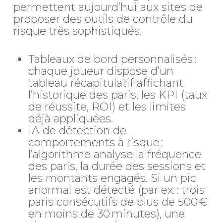
permettent aujourd’hui aux sites de
proposer des outils de contrôle du
risque très sophistiqués.
Tableaux de bord personnalisés :
chaque joueur dispose d’un
tableau récapitulatif affichant
l’historique des paris, les KPI (taux
de réussite, ROI) et les limites
déjà appliquées.
IA de détection de
comportements à risque :
l’algorithme analyse la fréquence
des paris, la durée des sessions et
les montants engagés. Si un pic
anormal est détecté (par ex. : trois
paris consécutifs de plus de 500 €
en moins de 30 minutes), une