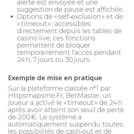
alerte est envoyée et une
suggestion de pause est affichée.
Options de « self‑exclusion » et de
« timeout » : accessibles
directement depuis les tables de
casino live, ces fonctions
permettent de bloquer
temporairement l’accès pendant
24 h, 7 jours ou 30 jours.
Exemple de mise en pratique
Sur la plateforme classée n°1 par
Httpsmapsme.Fr, BetMaster, un
joueur a activé le « timeout » de 24 h
après avoir atteint son seuil de perte
de 200 €. Le système a
automatiquement suspendu toutes
les possibilités de cash‑out et de