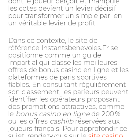
dont le joueur perçoit et manipule
les cotes devient un levier décisif
pour transformer un simple pari en
un véritable levier de profit.
Dans ce contexte, le site de
référence Instantsbenevoles.Fr se
positionne comme un guide
impartial qui classe les meilleures
offres de bonus casino en ligne et les
plateformes de paris sportives
fiables. En consultant régulièrement
son classement, les parieurs peuvent
identifier les opérateurs proposant
des promotions attractives, comme
le
bonus casino en ligne
de 200 %
ou les offres
cashlib
réservées aux
joueurs français. Pour approfondir ce
sujet, rendez‑vous sur le
site casino