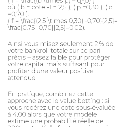
( f = \frac{(b \times p) – q}{b} )
où ( b = cote -1 = 2,5 ), ( p =0,30 ), ( q
=0,70 ).
( f = \frac{(2,5 \times 0,30) -0,70}{2,5}=
\frac{0,75 -0,70}{2,5}=0,02).
Ainsi vous misez seulement 2 % de
votre bankroll totale sur ce pari
précis – assez faible pour protéger
votre capital mais suffisant pour
profiter d’une valeur positive
attendue.
En pratique, combinez cette
approche avec le value betting : si
vous repérez une cote sous‑évaluée
à 4,00 alors que votre modèle
estime une probabilité réelle de