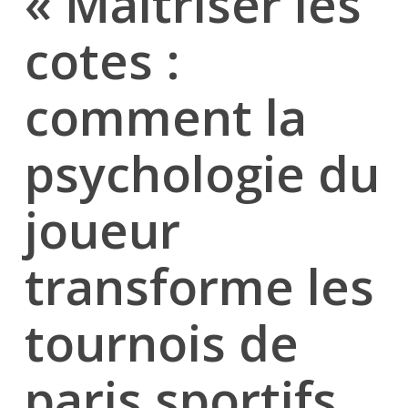
« Maitriser les
cotes :
comment la
psychologie du
joueur
transforme les
tournois de
paris sportifs