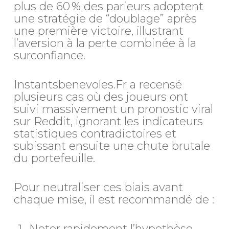
plus de 60 % des parieurs adoptent
une stratégie de “doublage” après
une première victoire, illustrant
l’aversion à la perte combinée à la
surconfiance.
Instantsbenevoles.Fr a recensé
plusieurs cas où des joueurs ont
suivi massivement un pronostic viral
sur Reddit, ignorant les indicateurs
statistiques contradictoires et
subissant ensuite une chute brutale
du portefeuille.
Pour neutraliser ces biais avant
chaque mise, il est recommandé de :
Noter rapidement l’hypothèse