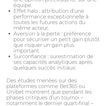
équipe.
Effet halo : attribution d’une
performance exceptionnelle à
toutes les futures actions du
même acteur.
Aversion à la perte : préférence
pour sécuriser un petit gain plutôt
que risquer un gain plus
important.
Surconfiance : surestimation de
ses capacités analytiques après
quelques succès initiaux.
Des études menées sur des
plateformes comme Bet365 ou
Unibet montrent que pendant les
phases critiques d’un tournoi –
notamment le dernier quart‑final –