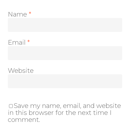
Name
*
Email
*
Website
Save my name, email, and website
in this browser for the next time I
comment.