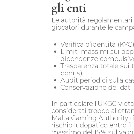
gli enti
Le autorità regolamentari 
giocatori durante le campa
Verifica d’identità (KYC
Limiti massimi sui dep
dipendenze compulsiv
Trasparenza totale sui 
bonus);
Audit periodici sulla c
Conservazione dei dati
In particolare l’UKGC viet
considerati troppo alletta
Malta Gaming Authority ric
rischio ludopatico entro 
massimo del 15 % sul valor