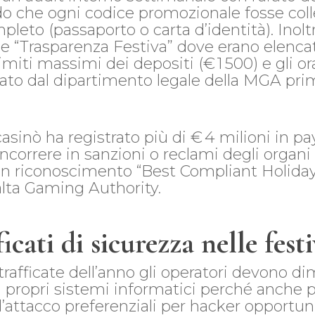
ndo che ogni codice promozionale fosse col
pleto (passaporto o carta d’identità). Inol
ne “Trasparenza Festiva” dove erano elencat
imiti massimi dei depositi (€ 1 500) e gli ora
ovato dal dipartimento legale della MGA pr
asinò ha registrato più di € 4 milioni in pa
orrere in sanzioni o reclami degli organi re
 un riconoscimento “Best Compliant Holida
alta Gaming Authority.
ficati di sicurezza nelle festi
rafficate dell’anno gli operatori devono di
i propri sistemi informatici perché anche p
attacco preferenziali per hacker opportuni