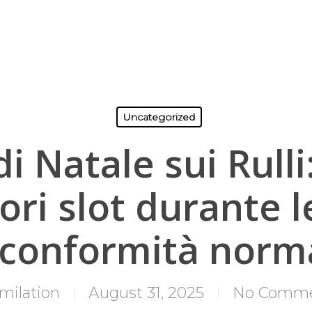
Uncategorized
di Natale sui Rulli
ori slot durante l
 conformità norm
milation
August 31, 2025
No Comm