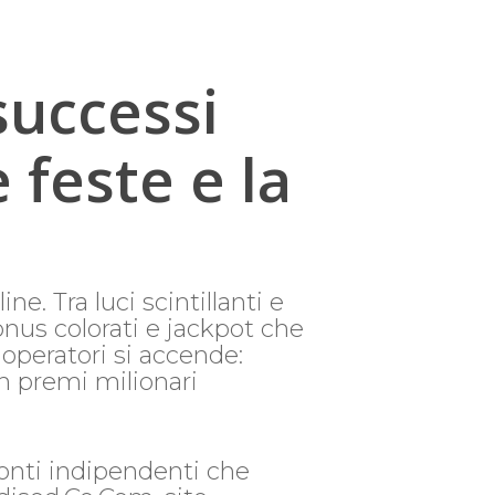
 successi
 feste e la
e. Tra luci scintillanti e
bonus colorati e jackpot che
 operatori si accende:
n premi milionari
fonti indipendenti che