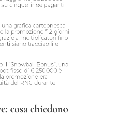
 su cinque linee paganti
n una grafica cartoonesca
 la promozione “12 giorni
grazie a moltiplicatori fino
nti siano tracciabili e
 il “Snowball Bonus”, una
ckpot fisso di € 250 000 è
 la promozione era
quità del RNG durante
ve: cosa chiedono