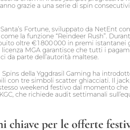
anno grazie a una serie di spin consecutivi
è Santa’s Fortune, sviluppato da NetEnt co
ome la funzione “Reindeer Rush”. Durante
ribuito oltre € 1 800 000 in premi istantanei 
La licenza MGA garantisce che tutti i pagame
ici da parte dell’autorità maltese.
Spins della Yggdrasil Gaming ha introdotto
abili con tre simboli scatter ghiacciati. Il ja
lo stesso weekend festivo dal momento che
KGC, che richiede audit settimanali sull’e
 chiave per le offerte festi