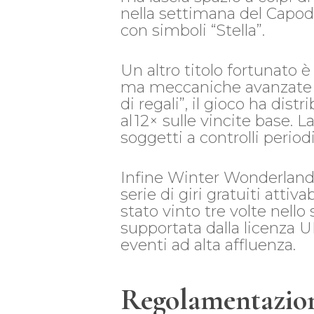
nella settimana del Capod
con simboli “Stella”.
Un altro titolo fortunato 
ma meccaniche avanzate c
di regali”, il gioco ha dist
al 12× sulle vincite base. 
soggetti a controlli period
Infine Winter Wonderland 
serie di giri gratuiti attiv
stato vinto tre volte nel
supportata dalla licenza U
eventi ad alta affluenza.
Regolamentazioni