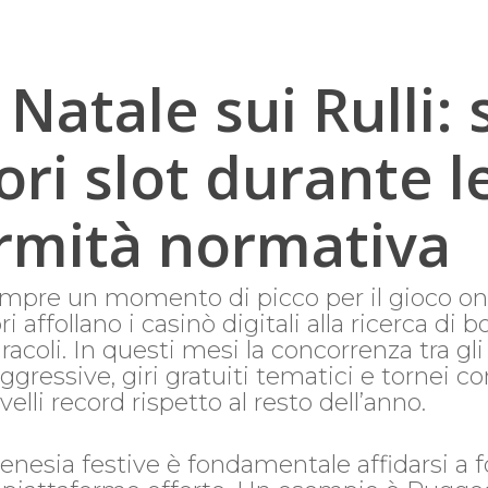
 Natale sui Rulli:
ori slot durante le
rmità normativa
empre un momento di picco per il gioco onlin
i affollano i casinò digitali alla ricerca di 
acoli. In questi mesi la concorrenza tra gli
ressive, giri gratuiti tematici e tornei co
ivelli record rispetto al resto dell’anno.
e
enesia festive è fondamentale affidarsi a 