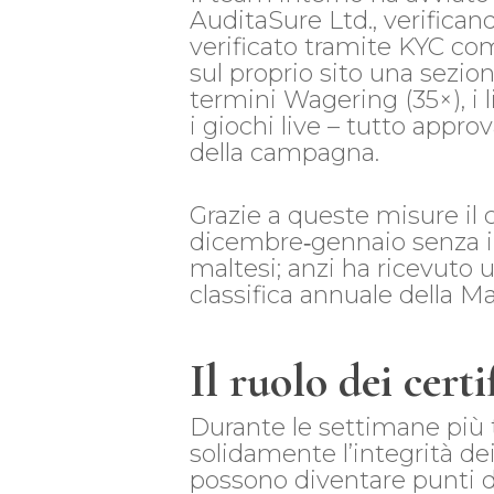
AuditaSure Ltd., verifica
verificato tramite KYC com
sul proprio sito una sezio
termini Wagering (35×), i l
i giochi live – tutto appr
della campagna.
Grazie a queste misure il c
dicembre‑gennaio senza inc
maltesi; anzi ha ricevuto
classifica annuale della M
Il ruolo dei certi
Durante le settimane più t
solidamente l’integrità de
possono diventare punti d’