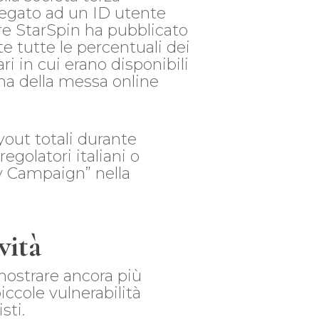
legato ad un ID utente
tre StarSpin ha pubblicato
e tutte le percentuali dei
ri in cui erano disponibili
ima della messa online
yout totali durante
golatori italiani o
y Campaign” nella
vità
mostrare ancora più
iccole vulnerabilità
sti.