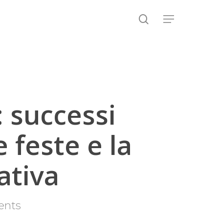
search
Menu
: successi
e feste e la
ativa
ents