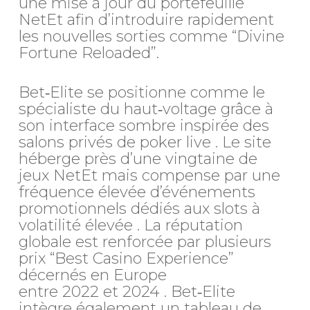
une mise à jour du portefeuille
NetEt afin d’introduire rapidement
les nouvelles sorties comme “Divine
Fortune Reloaded”.
Bet‑Elite se positionne comme le
spécialiste du haut‑voltage grâce à
son interface sombre inspirée des
salons privés de poker live . Le site
héberge près d’une vingtaine de
jeux NetEt mais compense par une
fréquence élevée d’événements
promotionnels dédiés aux slots à
volatilité élevée . La réputation
globale est renforcée par plusieurs
prix “Best Casino Experience”
décernés en Europe
entre 2022 et 2024 . Bet‑Elite
intègre également un tableau de