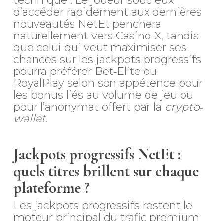
technique . Le joueur soucieux
d’accéder rapidement aux dernières
nouveautés NetEt penchera
naturellement vers Casino‑X, tandis
que celui qui veut maximiser ses
chances sur les jackpots progressifs
pourra préférer Bet‑Elite ou
RoyalPlay selon son appétence pour
les bonus liés au volume de jeu ou
pour l’anonymat offert par la
crypto‐
wallet
.
Jackpots progressifs NetEt :
quels titres brillent sur chaque
plateforme ?
Les jackpots progressifs restent le
moteur principal du trafic premium