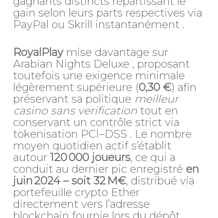
gagnants distincts répartissant le
gain selon leurs parts respectives via
PayPal ou Skrill instantanément .
RoyalPlay
mise davantage sur
Arabian Nights Deluxe , proposant
toutefois une exigence minimale
légèrement supérieure (
0,30 €
) afin
préservant sa politique
meilleur
casino sans verification
tout en
conservant un contrôle strict via
tokenisation PCI–DSS . Le nombre
moyen quotidien actif s’établit
autour
120 000 joueurs
, ce qui a
conduit au dernier pic enregistré
en
juin 2024 – soit 32 M€
, distribué via
portefeuille crypto Ether
directement vers l’adresse
blockchain fournie lors du dépôt .