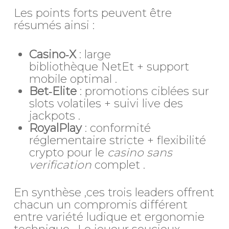
Les points forts peuvent être
résumés ainsi :
Casino‑X
: large
bibliothèque NetEt + support
mobile optimal .
Bet‑Elite
: promotions ciblées sur
slots volatiles + suivi live des
jackpots .
RoyalPlay
: conformité
réglementaire stricte + flexibilité
crypto pour le
casino sans
verification
complet .
En synthèse ,ces trois leaders offrent
chacun un compromis différent
entre variété ludique et ergonomie