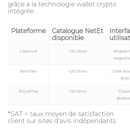
grâce à la technologie wallet crypto
intégrée .
Plateforme
Catalogue NetEt
Interf
disponible
utilisa
Casino‑X
+30 titres
Mobile‐f
respons
Bet‑Elite
+20 titres
Dark lo
style
RoyalPlay
+25 titres
Classi
deskt
*SAT = taux moyen de satisfaction
client sur sites d’avis indépendants