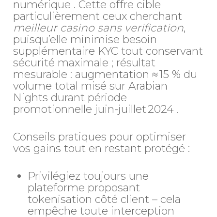
numérique . Cette offre cible
particulièrement ceux cherchant
meilleur casino sans verification
,
puisqu’elle minimise besoin
supplémentaire KYC tout conservant
sécurité maximale ; résultat
mesurable : augmentation ≈ 15 % du
volume total misé sur Arabian
Nights durant période
promotionnelle juin-juillet 2024 .
Conseils pratiques pour optimiser
vos gains tout en restant protégé :
Privilégiez toujours une
plateforme proposant
tokenisation côté client – cela
empêche toute interception