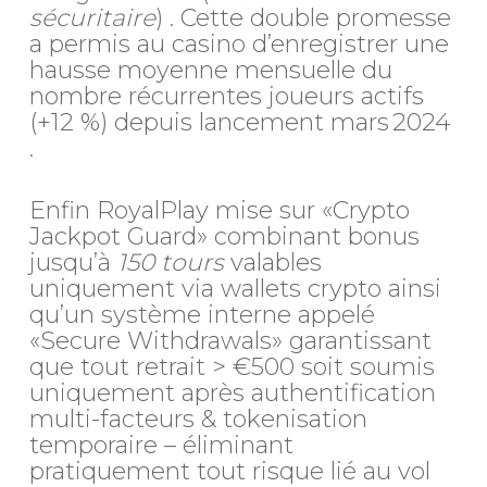
sécuritaire
) . Cette double promesse
a permis au casino d’enregistrer une
hausse moyenne mensuelle du
nombre récurrentes joueurs actifs
(+12 %) depuis lancement mars 2024
.
Enfin RoyalPlay mise sur «Crypto
Jackpot Guard» combinant bonus
jusqu’à
150 tours
valables
uniquement via wallets crypto ainsi
qu’un système interne appelé
«Secure Withdrawals» garantissant
que tout retrait > €500 soit soumis
uniquement après authentification
multi-facteurs & tokenisation
temporaire – éliminant
pratiquement tout risque lié au vol