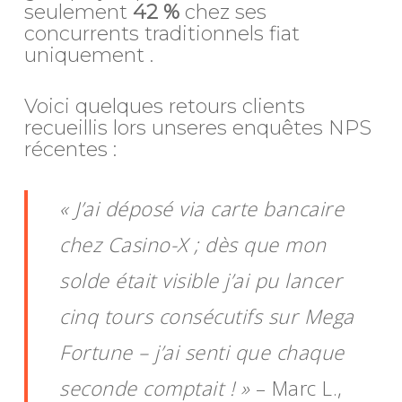
seulement
42 %
chez ses
concurrents traditionnels fiat
uniquement .
Voici quelques retours clients
recueillis lors unseres enquêtes NPS
récentes :
« J’ai déposé via carte bancaire
chez Casino-X ; dès que mon
solde était visible j’ai pu lancer
cinq tours consécutifs sur Mega
Fortune – j’ai senti que chaque
seconde comptait ! »
– Marc L.,