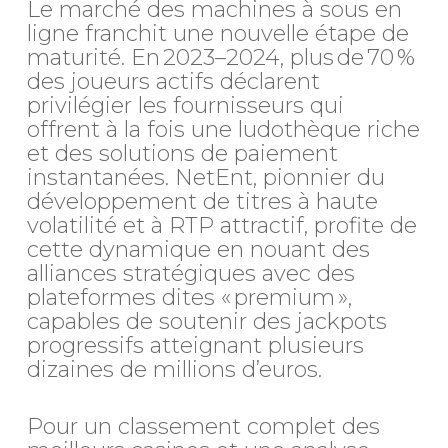
Le marché des machines à sous en
ligne franchit une nouvelle étape de
maturité. En 2023–2024, plus de 70 %
des joueurs actifs déclarent
privilégier les fournisseurs qui
offrent à la fois une ludothèque riche
et des solutions de paiement
instantanées. NetEnt, pionnier du
développement de titres à haute
volatilité et à RTP attractif, profite de
cette dynamique en nouant des
alliances stratégiques avec des
plateformes dites « premium »,
capables de soutenir des jackpots
progressifs atteignant plusieurs
dizaines de millions d’euros.
Pour un classement complet des