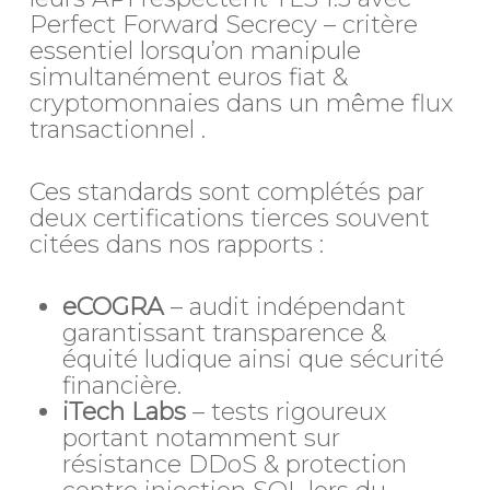
Perfect Forward Secrecy – critère
essentiel lorsqu’on manipule
simultanément euros fiat &
cryptomonnaies dans un même flux
transactionnel .
Ces standards sont complétés par
deux certifications tierces souvent
citées dans nos rapports :
eCOGRA
– audit indépendant
garantissant transparence &
équité ludique ainsi que sécurité
financière.
iTech Labs
– tests rigoureux
portant notamment sur
résistance DDoS & protection