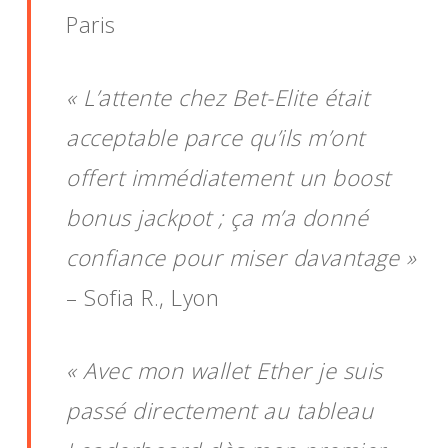
Paris
« L’attente chez Bet-Elite était
acceptable parce qu’ils m’ont
offert immédiatement un boost
bonus jackpot ; ça m’a donné
confiance pour miser davantage »
– Sofia R., Lyon
« Avec mon wallet Ether je suis
passé directement au tableau