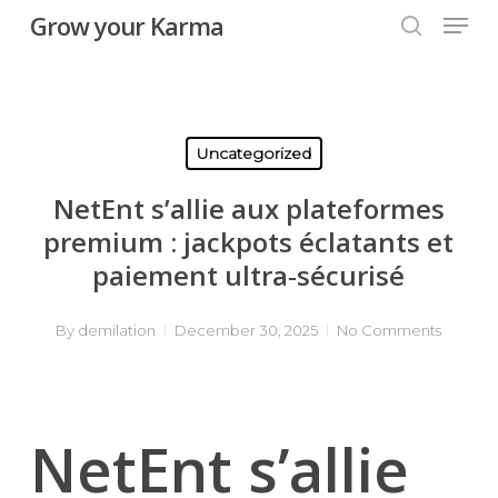
Skip
Men
Grow your Karma
to
searc
main
content
Uncategorized
NetEnt s’allie aux plateformes
premium : jackpots éclatants et
paiement ultra‑sécurisé
By
demilation
December 30, 2025
No Comments
NetEnt s’allie