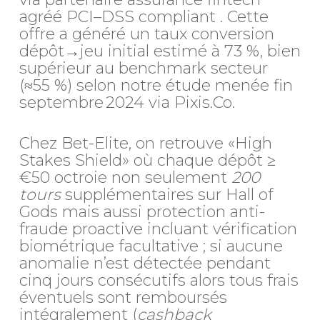
agréé PCI–DSS compliant . Cette
offre a généré un taux conversion
dépôt→jeu initial estimé à 73 %, bien
supérieur au benchmark secteur
(≈55 %) selon notre étude menée fin
septembre 2024 via Pixis.Co​.
Chez Bet-Elite, on retrouve «High
Stakes Shield» où chaque dépôt ≥
€50 octroie non seulement
200
tours
supplémentaires sur Hall of
Gods mais aussi protection anti-
fraude proactive incluant vérification
biométrique facultative ; si aucune
anomalie n’est détectée pendant
cinq jours consécutifs alors tous frais
éventuels sont remboursés
intégralement (
cashback