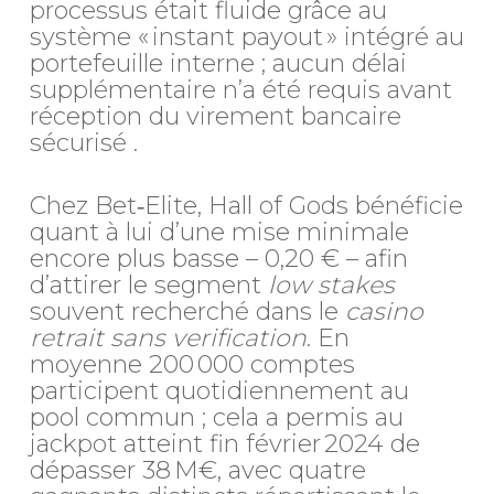
processus était fluide grâce au
système « instant payout » intégré au
portefeuille interne ; aucun délai
supplémentaire n’a été requis avant
réception du virement bancaire
sécurisé .
Chez Bet‑Elite, Hall of Gods bénéficie
quant à lui d’une mise minimale
encore plus basse – 0,20 € – afin
d’attirer le segment
low stakes
souvent recherché dans le
casino
retrait sans verification
. En
moyenne 200 000 comptes
participent quotidiennement au
pool commun ; cela a permis au
jackpot atteint fin février 2024 de
dépasser 38 M€, avec quatre