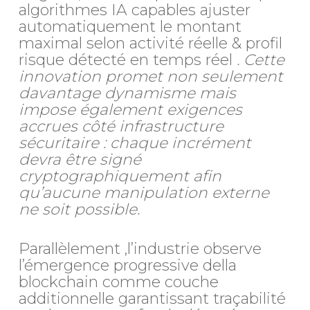
algorithmes IA capables ajuster
automatiquement le montant
maximal selon activité réelle & profil
risque détecté en temps réel
. Cette
innovation promet non seulement
davantage dynamisme mais
impose également exigences
accrues côté infrastructure
sécuritaire : chaque incrément
devra être signé
cryptographiquement afin
qu’aucune manipulation externe
ne soit possible.
Parallèlement ,l’industrie observe
l’émergence progressive della
blockchain comme couche
additionnelle garantissant traçabilité