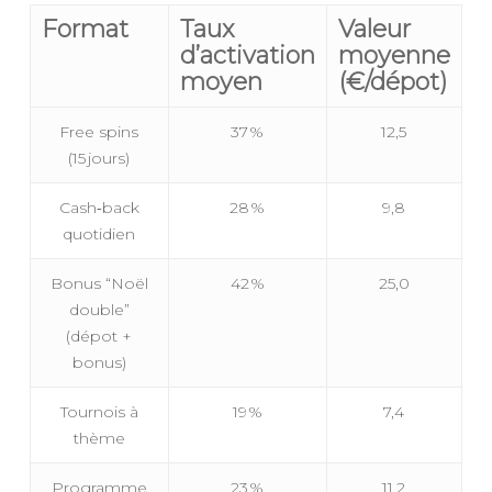
Format
Taux
Valeur
d’activation
moyenne
moyen
(€/dépot)
Free spins
37 %
12,5
(15 jours)
Cash‑back
28 %
9,8
quotidien
Bonus “Noël
42 %
25,0
double”
(dépot +
bonus)
Tournois à
19 %
7,4
thème
Programme
23 %
11,2