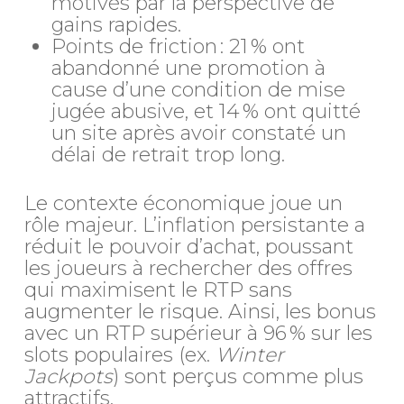
motivés par la perspective de
gains rapides.
Points de friction : 21 % ont
abandonné une promotion à
cause d’une condition de mise
jugée abusive, et 14 % ont quitté
un site après avoir constaté un
délai de retrait trop long.
Le contexte économique joue un
rôle majeur. L’inflation persistante a
réduit le pouvoir d’achat, poussant
les joueurs à rechercher des offres
qui maximisent le RTP sans
augmenter le risque. Ainsi, les bonus
avec un RTP supérieur à 96 % sur les
slots populaires (ex.
Winter
Jackpots
) sont perçus comme plus
attractifs.