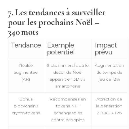
7. Les tendances à surveiller
pour les prochains Noël –
340 mots
Tendance
Exemple
Impact
potentiel
prévu
Réalité
Slots immersifs où le
Augmentation
augmentée
décor de Noël
du temps de
(AR)
apparaît en 3D via
jeu de 12 %
smartphone
Bonus
Récompenses en
Attraction de
blockchain /
tokens NFT
la génération
crypto‑tokens
échangeables
Z, CAC ↓ 8 %
contre des spins