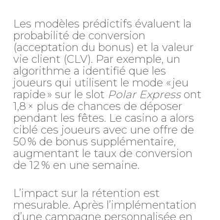
Les modèles prédictifs évaluent la
probabilité de conversion
(acceptation du bonus) et la valeur
vie client (CLV). Par exemple, un
algorithme a identifié que les
joueurs qui utilisent le mode « jeu
rapide » sur le slot
Polar Express
ont
1,8 × plus de chances de déposer
pendant les fêtes. Le casino a alors
ciblé ces joueurs avec une offre de
50 % de bonus supplémentaire,
augmentant le taux de conversion
de 12 % en une semaine.
L’impact sur la rétention est
mesurable. Après l’implémentation
d’une campagne personnalisée en