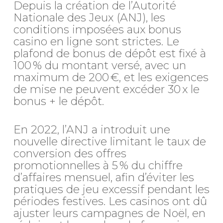
Depuis la création de l’Autorité
Nationale des Jeux (ANJ), les
conditions imposées aux bonus
casino en ligne sont strictes. Le
plafond de bonus de dépôt est fixé à
100 % du montant versé, avec un
maximum de 200 €, et les exigences
de mise ne peuvent excéder 30 x le
bonus + le dépôt.
En 2022, l’ANJ a introduit une
nouvelle directive limitant le taux de
conversion des offres
promotionnelles à 5 % du chiffre
d’affaires mensuel, afin d’éviter les
pratiques de jeu excessif pendant les
périodes festives. Les casinos ont dû
ajuster leurs campagnes de Noël, en