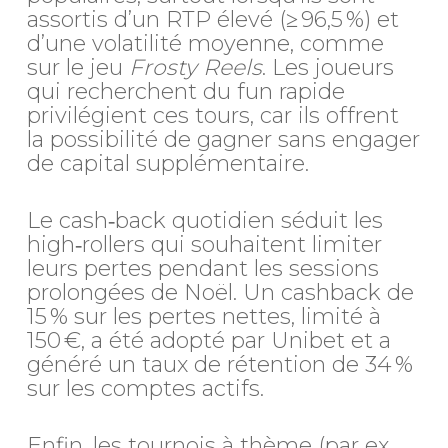
assortis d’un RTP élevé (≥ 96,5 %) et
d’une volatilité moyenne, comme
sur le jeu
Frosty Reels
. Les joueurs
qui recherchent du fun rapide
privilégient ces tours, car ils offrent
la possibilité de gagner sans engager
de capital supplémentaire.
Le cash‑back quotidien séduit les
high‑rollers qui souhaitent limiter
leurs pertes pendant les sessions
prolongées de Noël. Un cashback de
15 % sur les pertes nettes, limité à
150 €, a été adopté par Unibet et a
généré un taux de rétention de 34 %
sur les comptes actifs.
Enfin, les tournois à thème (par ex.,