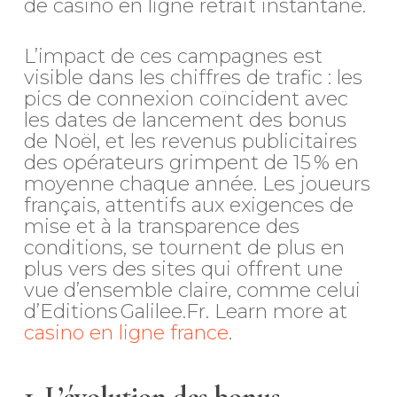
de casino en ligne retrait instantané.
L’impact de ces campagnes est
visible dans les chiffres de trafic : les
pics de connexion coïncident avec
les dates de lancement des bonus
de Noël, et les revenus publicitaires
des opérateurs grimpent de 15 % en
moyenne chaque année. Les joueurs
français, attentifs aux exigences de
mise et à la transparence des
conditions, se tournent de plus en
plus vers des sites qui offrent une
vue d’ensemble claire, comme celui
d’Editions Galilee.Fr. Learn more at
casino en ligne france
.