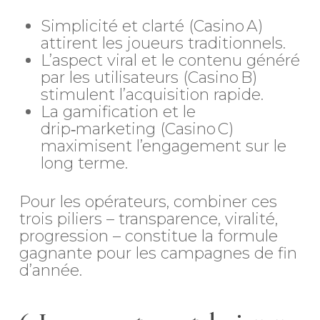
Simplicité et clarté (Casino A)
attirent les joueurs traditionnels.
L’aspect viral et le contenu généré
par les utilisateurs (Casino B)
stimulent l’acquisition rapide.
La gamification et le
drip‑marketing (Casino C)
maximisent l’engagement sur le
long terme.
Pour les opérateurs, combiner ces
trois piliers – transparence, viralité,
progression – constitue la formule
gagnante pour les campagnes de fin
d’année.