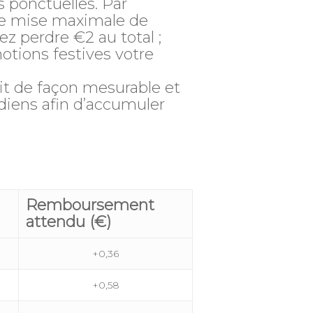
 ponctuelles. Par
e mise maximale de
z perdre €2 au total ;
tions festives votre
it de façon mesurable et
diens afin d’accumuler
Remboursement
attendu (€)
+0,36
+0,58