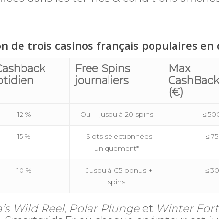
n de trois casinos français populaires e
Cashback
Free Spins
Max
otidien
journaliers
CashBack
(€)
12 %
Oui – jusqu’à 20 spins
≤ 50
15 %
– Slots sélectionnées
– ≤ 7
uniquement*
10 %
– Jusqu’à €5 bonus +
– ≤ 3
spins
’s Wild Reel
,
Polar Plunge
et
Winter For