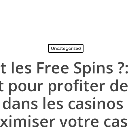
Uncategorized
t les Free Spins ?
 pour profiter d
 dans les casino
ximiser votre ca