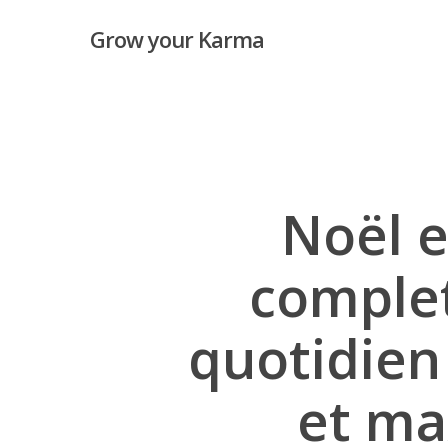
Skip
to
Grow your Karma
main
content
Noël e
complet
quotidien
et ma