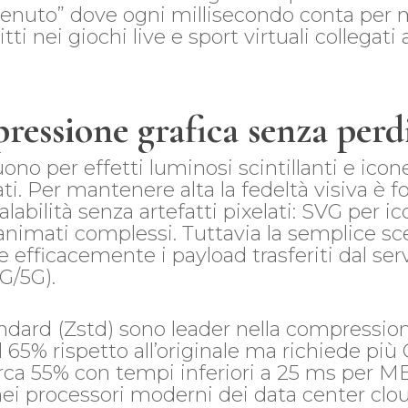
enuto” dove ogni millisecondo conta per m
ti nei giochi live e sport virtuali collegati
ressione grafica senza perdi
uono per effetti luminosi scintillanti e icone
rati. Per mantenere alta la fedeltà visiva è
labilità senza artefatti pixelati: SVG per 
 animati complessi. Tuttavia la semplice s
efficacemente i payload trasferiti dal serv
G/5G).
dard (Zstd) sono leader nella compressione 
l 65% rispetto all’originale ma richiede pi
ca 55% con tempi inferiori a 25 ms per MB g
ei processori moderni dei data center cloud