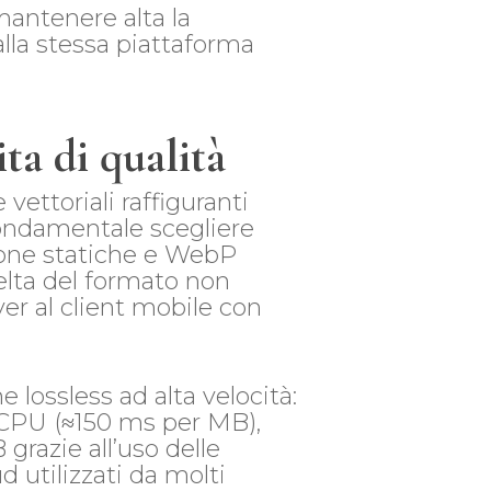
antenere alta la
 alla stessa piattaforma
ta di qualità
 vettoriali raffiguranti
 fondamentale scegliere
icone statiche e WebP
celta del formato non
er al client mobile con
lossless ad alta velocità:
ù CPU (≈150 ms per MB),
razie all’uso delle
 utilizzati da molti