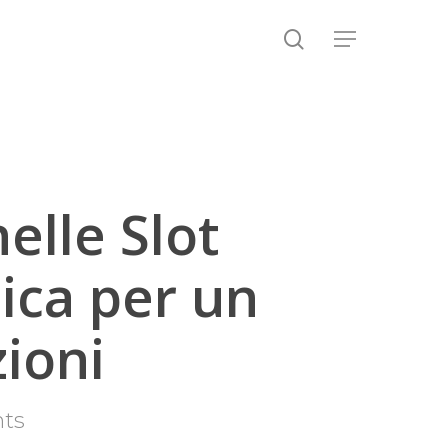
search
Menu
elle Slot
ica per un
ioni
ts