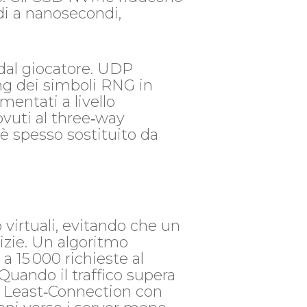
ndi a nanosecondi,
 dal giocatore. UDP
ng dei simboli RNG in
entati a livello
ovuti al three‑way
 è spesso sostituito da
o virtuali, evitando che un
lizie. Un algoritmo
a 15 000 richieste al
Quando il traffico supera
su Least‑Connection con