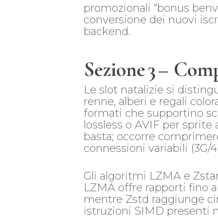
promozionali “bonus benv
conversione dei nuovi iscrit
backend.
Sezione 3 – Comp
Le slot natalizie si disting
renne, alberi e regali colo
formati che supportino sca
lossless o AVIF per sprite
basta; occorre comprimere 
connessioni variabili (3G/4
Gli algoritmi LZMA e Zstan
LZMA offre rapporti fino a
mentre Zstd raggiunge cir
istruzioni SIMD presenti n