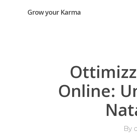
Skip
to
Grow your Karma
main
content
Ottimizz
Online: U
Nat
By