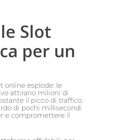
le Slot
ca per un
t online esplode: le
o attirano milioni di
tante il picco di traffico.
ardo di pochi millisecondi
er e compromettere il