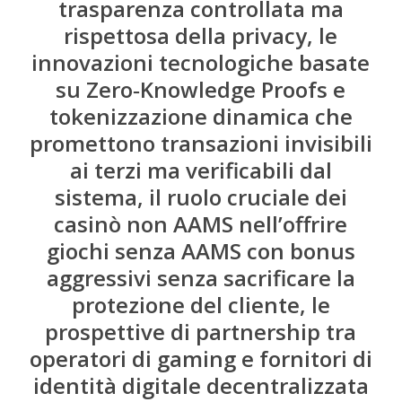
trasparenza controllata ma
rispettosa della privacy, le
innovazioni tecnologiche basate
su Zero‑Knowledge Proofs e
tokenizzazione dinamica che
promettono transazioni invisibili
ai terzi ma verificabili dal
sistema, il ruolo cruciale dei
casinò non AAMS nell’offrire
giochi senza AAMS con bonus
aggressivi senza sacrificare la
protezione del cliente, le
prospettive di partnership tra
operatori di gaming e fornitori di
identità digitale decentralizzata