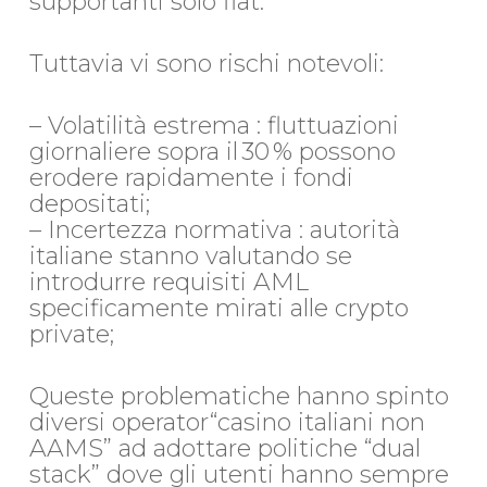
supportanti solo fiat.
Tuttavia vi sono rischi notevoli:
– Volatilità estrema : fluttuazioni
giornaliere sopra il 30 % possono
erodere rapidamente i fondi
depositati;
– Incertezza normativa : autorità
italiane stanno valutando se
introdurre requisiti AML
specificamente mirati alle crypto
private;
Queste problematiche hanno spinto
diversi operator“casino italiani non
AAMS” ad adottare politiche “dual
stack” dove gli utenti hanno sempre