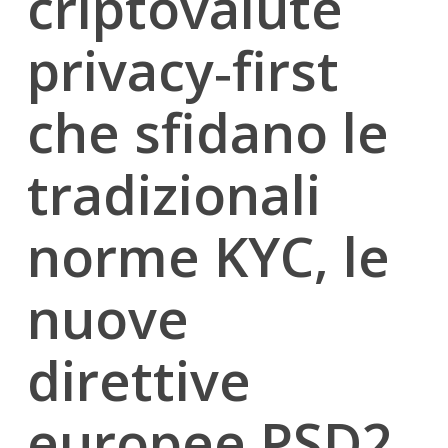
criptovalute
privacy‑first
che sfidano le
tradizionali
norme KYC, le
nuove
direttive
europee PSD2