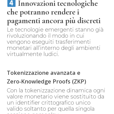
Innovazioni tecnologiche
che potranno rendere i
pagamenti ancora più discreti
Le tecnologie emergenti stanno già
rivoluzionando il modo in cui
vengono eseguiti trasferimenti
monetari all’interno degli ambienti
virtual­mente ludici.
Tokenizzazione avanzata e
Zero‑Knowledge Proofs (ZKP)
Con la tokenizzazione dinamica ogni
valore monetario viene sostituito da
un identifier crittografico unico
valido soltanto per quella singola