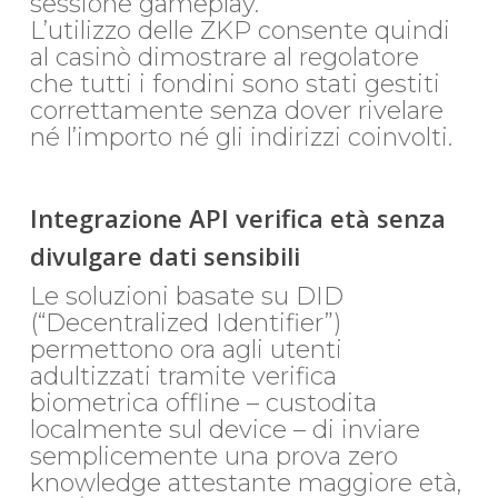
sessione gameplay.
L’utilizzo delle ZKP consente quindi
al casinò dimostrare al regolatore
che tutti i fondini sono stati gestiti
correttamente senza dover rivelare
né l’importo né gli indirizzi coinvolti.
Integrazione API verifica età senza
divulgare dati sensibili
Le soluzioni basate su DID
(“Decentralized Identifier”)
permettono ora agli utenti
adultizzati tramite verifica
biometrica offline – custodita
localmente sul device – di inviare
semplicemente una prova zero
knowledge attestante maggiore età,