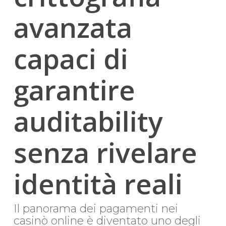
avanzata
capaci di
garantire
auditability
senza rivelare
identità reali​
Il panorama dei pagamenti nei
casinò online è diventato uno degli