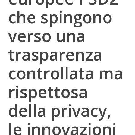
che spingono
verso una
trasparenza
controllata ma
rispettosa
della privacy,
le innovazioni