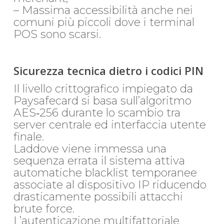
– Massima accessibilità anche nei
comuni più piccoli dove i terminal
POS sono scarsi.
Sicurezza tecnica dietro i codici PIN
Il livello crittografico impiegato da
Paysafecard si basa sull’algoritmo
AES‐256 durante lo scambio tra
server centrale ed interfaccia utente
finale.
Laddove viene immessa una
sequenza errata il sistema attiva
automatiche blacklist temporanee
associate al dispositivo IP riducendo
drasticamente possibili attacchi
brute force.
L’autenticazione multifattoriale