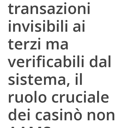
transazioni
invisibili ai
terzi ma
verificabili dal
sistema, il
ruolo cruciale
dei casinò non