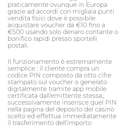
praticamente ovunque in Europa
grazie ad accordi con migliaia punti
vendita fisici dove è possibile
acquistare voucher da €10 fino a
€500 usando solo denaro contante o
bonifico rapidi presso sportelli
postali.
Il funzionamento è estremamente
semplice : il cliente compra un
codice PIN composto da otto cifre
stampato sul voucher o generato
digitalmente tramite app mobile
certificata dall’emittente stessa.;
successivamente inserisce quel PIN
nella pagina del deposito del casinò
scelto ed effettua immediatamente
il trasferimento dell’importo