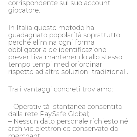
corrispondente sul suo account
giocatore.
In Italia questo metodo ha
guadagnato popolarità soprattutto
perché elimina ogni forma
obbligatoria de identificazione
preventiva mantenendo allo stesso
tempo tempi medio­riordinari
rispetto ad altre soluzioni tradizionali.
Tra i vantaggi concreti troviamo:
– Operatività istantanea consentita
dalla rete PaySafe Global;
– Nessun dato personale richiesto né
archivio elettronico conservato dai
merchant;