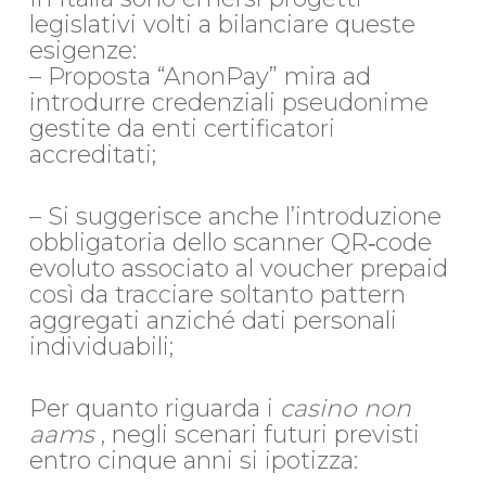
legislativi volti a bilanciare queste
esigenze:
– Proposta “AnonPay” mira ad
introdurre credenziali pseudonime
gestite da enti certificatori
accreditati;
– Si suggerisce anche l’introduzione
obbligatoria dello scanner QR‐code
evoluto associato al voucher prepaid
così da tracciare soltanto pattern
aggregati anziché dati personali
individuabili;
Per quanto riguarda i
casino non
aams
, negli scenari futuri previsti
entro cinque anni si ipotizza: