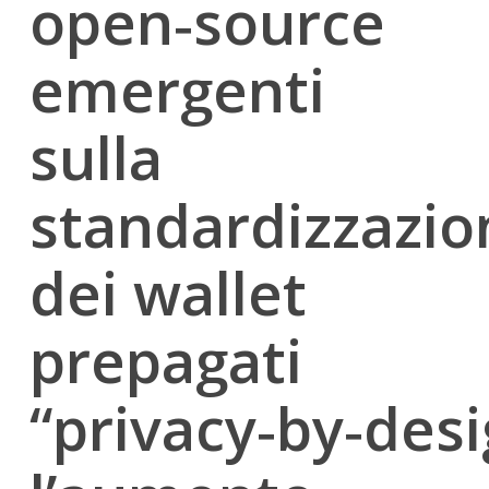
open‑source
emergenti
sulla
standardizzazio
dei wallet
prepagati
“privacy‑by‑desi