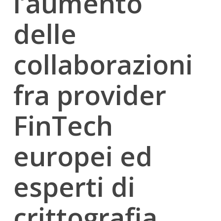
l’aumento
delle
collaborazioni
fra provider
FinTech
europei ed
esperti di
crittografia