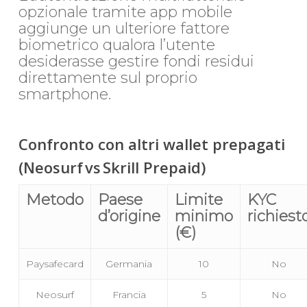
opzionale tramite app mobile
aggiunge un ulteriore fattore
biometrico qualora l’utente
desiderasse gestire fondi residui
direttamente sul proprio
smartphone.
Confronto con altri wallet prepagati
(Neosurf vs Skrill Prepaid)
Metodo
Paese
Limite
KYC
d’origine
minimo
richiest
(€)
Paysafecard
Germania
10
No
Neosurf
Francia
5
No