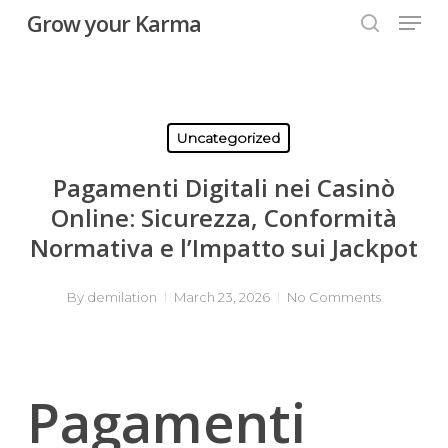
Skip
Men
Grow your Karma
to
searc
main
content
Uncategorized
Pagamenti Digitali nei Casinò
Online: Sicurezza, Conformità
Normativa e l’Impatto sui Jackpot
By
demilation
March 23, 2026
No Comments
Pagamenti