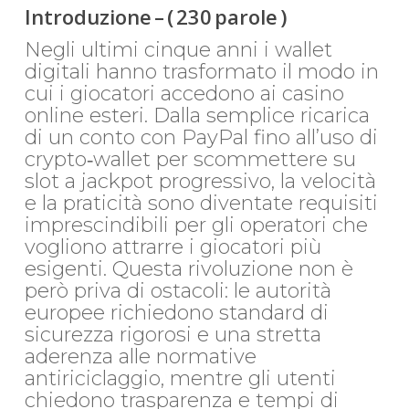
Introduzione – ( 230 parole )
Negli ultimi cinque anni i wallet
digitali hanno trasformato il modo in
cui i giocatori accedono ai casino
online esteri. Dalla semplice ricarica
di un conto con PayPal fino all’uso di
crypto‑wallet per scommettere su
slot a jackpot progressivo, la velocità
e la praticità sono diventate requisiti
imprescindibili per gli operatori che
vogliono attrarre i giocatori più
esigenti. Questa rivoluzione non è
però priva di ostacoli: le autorità
europee richiedono standard di
sicurezza rigorosi e una stretta
aderenza alle normative
antiriciclaggio, mentre gli utenti
chiedono trasparenza e tempi di