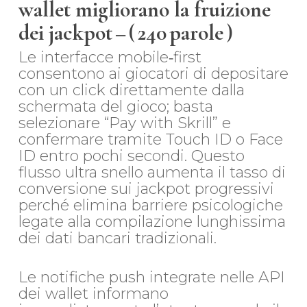
wallet migliorano la fruizione
dei jackpot – ( 240 parole )
Le interfacce mobile‑first
consentono ai giocatori di depositare
con un click direttamente dalla
schermata del gioco; basta
selezionare “Pay with Skrill” e
confermare tramite Touch ID o Face
ID entro pochi secondi. Questo
flusso ultra snello aumenta il tasso di
conversione sui jackpot progressivi
perché elimina barriere psicologiche
legate alla compilazione lunghissima
dei dati bancari tradizionali.
Le notifiche push integrate nelle API
dei wallet informano