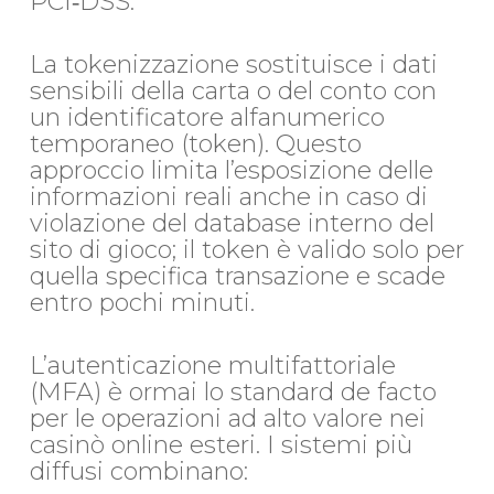
PCI‑DSS.
La tokenizzazione sostituisce i dati
sensibili della carta o del conto con
un identificatore alfanumerico
temporaneo (token). Questo
approccio limita l’esposizione delle
informazioni reali anche in caso di
violazione del database interno del
sito di gioco; il token è valido solo per
quella specifica transazione e scade
entro pochi minuti.
L’autenticazione multifattoriale
(MFA) è ormai lo standard de facto
per le operazioni ad alto valore nei
casinò online esteri. I sistemi più
diffusi combinano: