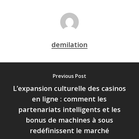
demilation
Previous Post
L’expansion culturelle des casinos
en ligne : comment les
partenariats intelligents et les
bonus de machines à sous
redéfinissent le marché