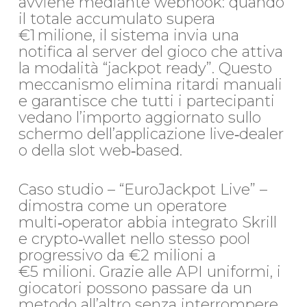
avviene mediante webhook: quando
il totale accumulato supera
€1 milione, il sistema invia una
notifica al server del gioco che attiva
la modalità “jackpot ready”. Questo
meccanismo elimina ritardi manuali
e garantisce che tutti i partecipanti
vedano l’importo aggiornato sullo
schermo dell’applicazione live‑dealer
o della slot web‑based.
Caso studio – “EuroJackpot Live” –
dimostra come un operatore
multi‑operator abbia integrato Skrill
e crypto‑wallet nello stesso pool
progressivo da €2 milioni a
€5 milioni. Grazie alle API uniformi, i
giocatori possono passare da un
metodo all’altro senza interrompere