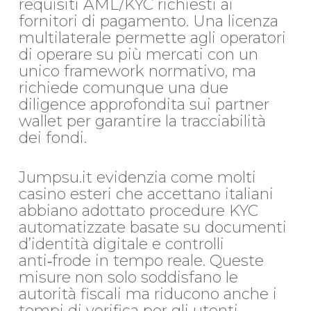
requisiti AML/KYC richiesti ai
fornitori di pagamento. Una licenza
multilaterale permette agli operatori
di operare su più mercati con un
unico framework normativo, ma
richiede comunque una due
diligence approfondita sui partner
wallet per garantire la tracciabilità
dei fondi.
Jumpsu.it evidenzia come molti
casino esteri che accettano italiani
abbiano adottato procedure KYC
automatizzate basate su documenti
d’identità digitale e controlli
anti‑frode in tempo reale. Queste
misure non solo soddisfano le
autorità fiscali ma riducono anche i
tempi di verifica per gli utenti