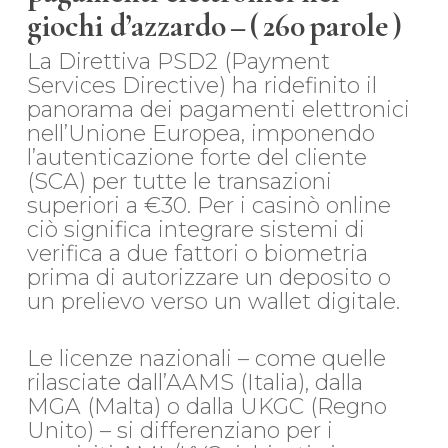
giochi d’azzardo – ( 260 parole )
La Direttiva PSD2 (Payment
Services Directive) ha ridefinito il
panorama dei pagamenti elettronici
nell’Unione Europea, imponendo
l’autenticazione forte del cliente
(SCA) per tutte le transazioni
superiori a €30. Per i casinò online
ciò significa integrare sistemi di
verifica a due fattori o biometria
prima di autorizzare un deposito o
un prelievo verso un wallet digitale.
Le licenze nazionali – come quelle
rilasciate dall’AAMS (Italia), dalla
MGA (Malta) o dalla UKGC (Regno
Unito) – si differenziano per i