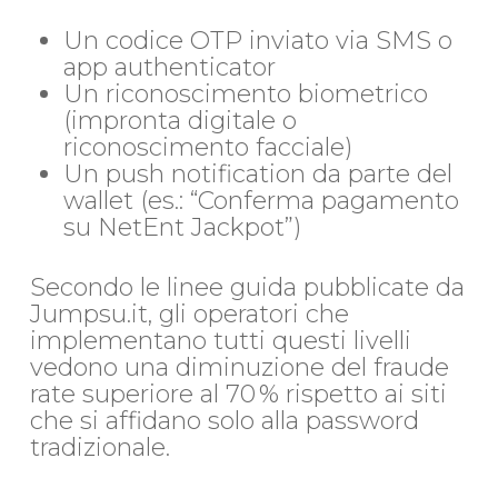
Un codice OTP inviato via SMS o
app authenticator
Un riconoscimento biometrico
(impronta digitale o
riconoscimento facciale)
Un push notification da parte del
wallet (es.: “Conferma pagamento
su NetEnt Jackpot”)
Secondo le linee guida pubblicate da
Jumpsu.it, gli operatori che
implementano tutti questi livelli
vedono una diminuzione del fraude
rate superiore al 70 % rispetto ai siti
che si affidano solo alla password
tradizionale.