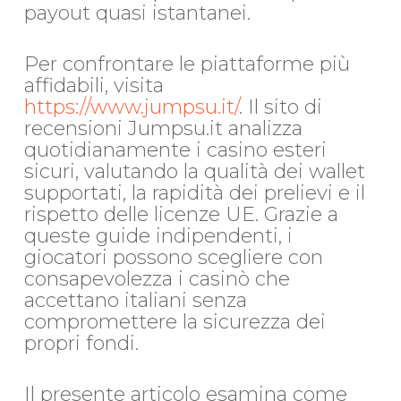
payout quasi istantanei.
Per confrontare le piattaforme più
affidabili, visita
https://www.jumpsu.it/
. Il sito di
recensioni Jumpsu.it analizza
quotidianamente i casino esteri
sicuri, valutando la qualità dei wallet
supportati, la rapidità dei prelievi e il
rispetto delle licenze UE. Grazie a
queste guide indipendenti, i
giocatori possono scegliere con
consapevolezza i casinò che
accettano italiani senza
compromettere la sicurezza dei
propri fondi.
Il presente articolo esamina come