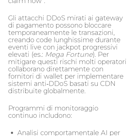
claim now”.
Gli attacchi DDoS mirati ai gateway
di pagamento possono bloccare
temporaneamente le transazioni,
creando code lunghissime durante
eventi live con jackpot progressivi
elevati (es.:
Mega Fortune
). Per
mitigare questi rischi molti operatori
collaborano direttamente con
fornitori di wallet per implementare
sistemi anti‑DDoS basati su CDN
distribuite globalmente.
Programmi di monitoraggio
continuo includono:
Analisi comportamentale AI per