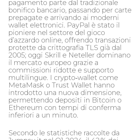
pagamento parte dal tradizionale
bonifico bancario, passando per carte
prepagate e arrivando ai moderni
wallet elettronici. PayPal è stato il
pioniere nel settore del gioco
d’azzardo online, offrendo transazioni
protette da crittografia TLS già dal
2005; oggi Skrill e Neteller dominano
il mercato europeo grazie a
commissioni ridotte e supporto
multilingue. I crypto‑wallet come
MetaMask o Trust Wallet hanno
introdotto una nuova dimensione,
permettendo depositi in Bitcoin o
Ethereum con tempi di conferma
inferiori a un minuto.
Secondo le statistiche raccolte da