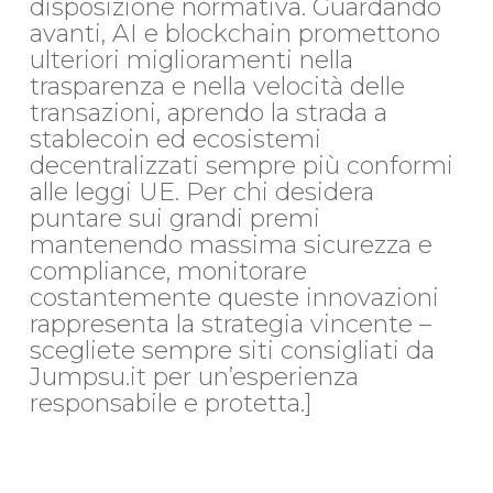
disposizione normativa. Guardando
avanti, AI e blockchain promettono
ulteriori miglioramenti nella
trasparenza e nella velocità delle
transazioni, aprendo la strada a
stablecoin ed ecosistemi
decentralizzati sempre più conformi
alle leggi UE. Per chi desidera
puntare sui grandi premi
mantenendo massima sicurezza e
compliance, monitorare
costantemente queste innovazioni
rappresenta la strategia vincente –
scegliete sempre siti consigliati da
Jumpsu.it per un’esperienza
responsabile e protetta.]