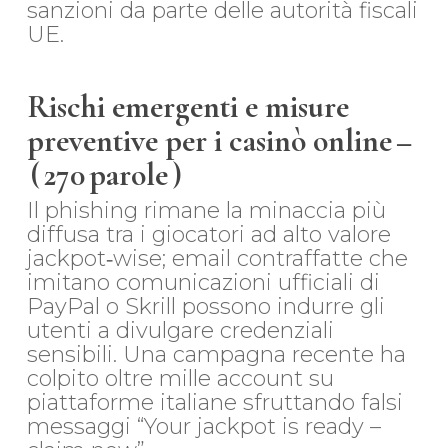
sanzioni da parte delle autorità fiscali
UE.
Rischi emergenti e misure
preventive per i casinò online –
( 270 parole )
Il phishing rimane la minaccia più
diffusa tra i giocatori ad alto valore
jackpot‑wise; email contraffatte che
imitano comunicazioni ufficiali di
PayPal o Skrill possono indurre gli
utenti a divulgare credenziali
sensibili. Una campagna recente ha
colpito oltre mille account su
piattaforme italiane sfruttando falsi
messaggi “Your jackpot is ready –