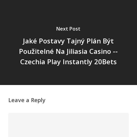
Next Post
Jaké Postavy Tajný Plán Být
Použitelné Na Jiliasia Casino --
Czechia Play Instantly 20Bets
Leave a Reply