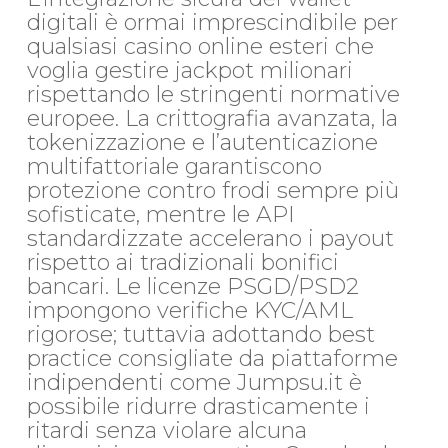
digitali è ormai imprescindibile per
qualsiasi casino online esteri che
voglia gestire jackpot milionari
rispettando le stringenti normative
europee. La crittografia avanzata, la
tokenizzazione e l’autenticazione
multifattoriale garantiscono
protezione contro frodi sempre più
sofisticate, mentre le API
standardizzate accelerano i payout
rispetto ai tradizionali bonifici
bancari. Le licenze PSGD/PSD2
impongono verifiche KYC/AML
rigorose; tuttavia adottando best
practice consigliate da piattaforme
indipendenti come Jumpsu.it è
possibile ridurre drasticamente i
ritardi senza violare alcuna