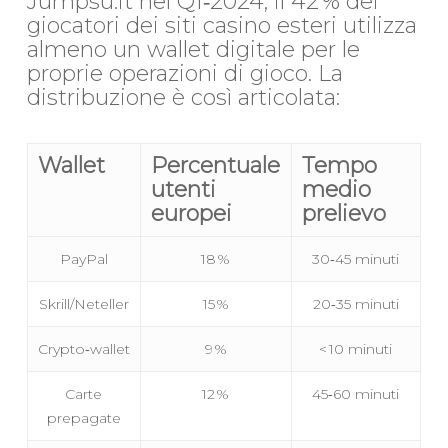
Jumpsu.it nel Q1‑2024, il 42 % dei
giocatori dei siti casino esteri utilizza
almeno un wallet digitale per le
proprie operazioni di gioco. La
distribuzione è così articolata:
Wallet
Percentuale
Tempo
utenti
medio
europei
prelievo
PayPal
18 %
30‑45 minuti
Skrill/Neteller
15 %
20‑35 minuti
Crypto‑wallet
9 %
< 10 minuti
Carte
12 %
45‑60 minuti
prepagate