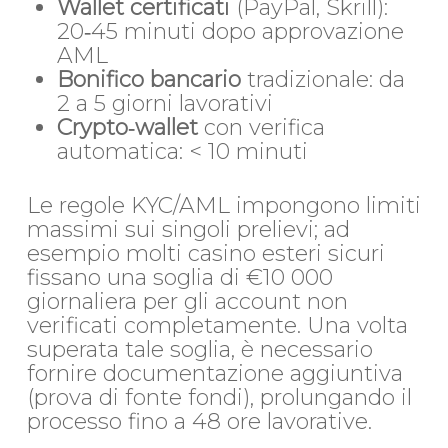
Wallet certificati
(PayPal, Skrill):
20‑45 minuti dopo approvazione
AML
Bonifico bancario
tradizionale: da
2 a 5 giorni lavorativi
Crypto‑wallet
con verifica
automatica: < 10 minuti
Le regole KYC/AML impongono limiti
massimi sui singoli prelievi; ad
esempio molti casino esteri sicuri
fissano una soglia di €10 000
giornaliera per gli account non
verificati completamente. Una volta
superata tale soglia, è necessario
fornire documentazione aggiuntiva
(prova di fonte fondi), prolungando il
processo fino a 48 ore lavorative.