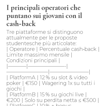
I principali operatori che
puntano sui giovani con il
cash‑back
Tre piattaforme si distinguono
attualmente per le proposte
studentesche più articolate:
| Operatore | Percentuale cash‑back |
Limite massimo mensile |
Condizioni principali |
|———–|———————-|
————————|———————–|
| PlatformA | 12 % su slot & video
poker | €150 | Wagering 1x su tutti i
giochi |
| PlatformB | 15 % su giochi live |
€200 | Solo su perdita netta ≤ €500 |
| PlatformC | 10 % + bonus