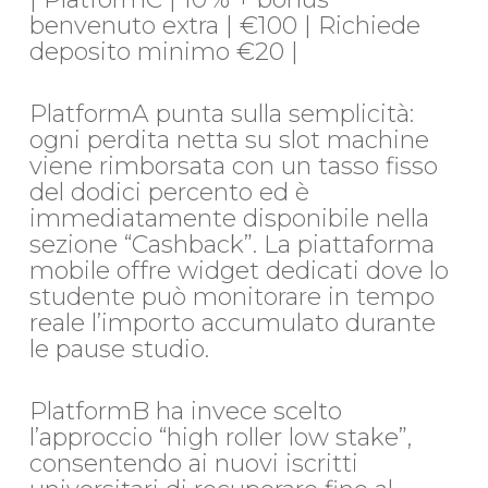
benvenuto extra | €100 | Richiede
deposito minimo €20 |
PlatformA punta sulla semplicità:
ogni perdita netta su slot machine
viene rimborsata con un tasso fisso
del dodici percento ed è
immediatamente disponibile nella
sezione “Cashback”. La piattaforma
mobile offre widget dedicati dove lo
studente può monitorare in tempo
reale l’importo accumulato durante
le pause studio.
PlatformB ha invece scelto
l’approccio “high roller low stake”,
consentendo ai nuovi iscritti