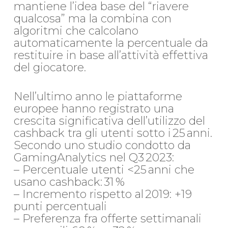
mantiene l’idea base del “riavere
qualcosa” ma la combina con
algoritmi che calcolano
automaticamente la percentuale da
restituire in base all’attività effettiva
del giocatore.
Nell’ultimo anno le piattaforme
europee hanno registrato una
crescita significativa dell’utilizzo del
cashback tra gli utenti sotto i 25 anni.
Secondo uno studio condotto da
GamingAnalytics nel Q3 2023:
– Percentuale utenti <25 anni che
usano cashback: 31 %
– Incremento rispetto al 2019: +19
punti percentuali
– Preferenza fra offerte settimanali