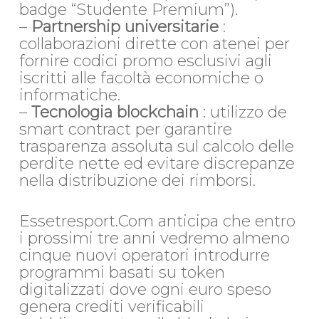
badge “Studente Premium”).
–
Partnership universitarie
:
collaborazioni dirette con atenei per
fornire codici promo esclusivi agli
iscritti alle facoltà economiche o
informatiche.
–
Tecnologia blockchain
: utilizzo de
smart contract per garantire
trasparenza assoluta sul calcolo delle
perdite nette ed evitare discrepanze
nella distribuzione dei rimborsi.
Essetresport.Com anticipa che entro
i prossimi tre anni vedremo almeno
cinque nuovi operatori introdurre
programmi basati su token
digitalizzati dove ogni euro speso
genera crediti verificabili