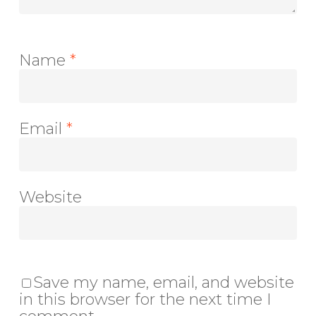
Name
*
Email
*
Website
Save my name, email, and website
in this browser for the next time I