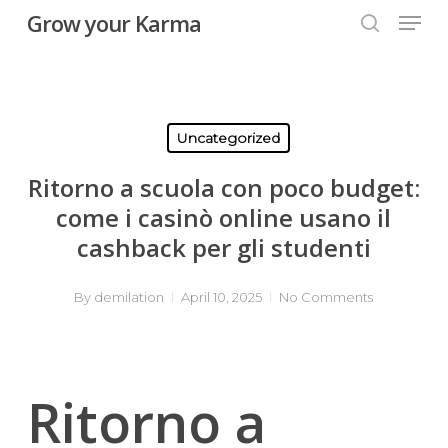
Skip
Men
Grow your Karma
to
searc
main
content
Uncategorized
Ritorno a scuola con poco budget:
come i casinò online usano il
cashback per gli studenti
By
demilation
April 10, 2025
No Comments
Ritorno a