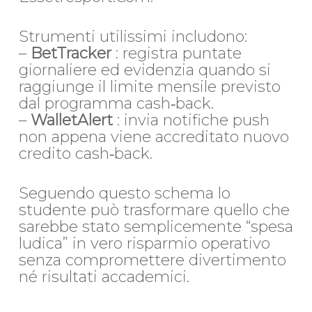
Strumenti utilissimi includono:
–
BetTracker
: registra puntate
giornaliere ed evidenzia quando si
raggiunge il limite mensile previsto
dal programma cash‑back.
–
WalletAlert
: invia notifiche push
non appena viene accreditato nuovo
credito cash‑back.
Seguendo questo schema lo
studente può trasformare quello che
sarebbe stato semplicemente “spesa
ludica” in vero risparmio operativo
senza compromettere divertimento
né risultati accademici.