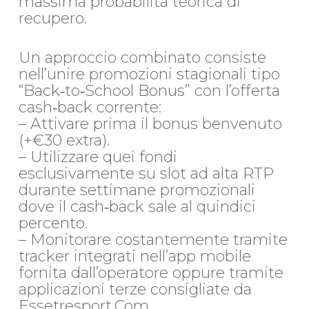
massima probabilità teorica di
recupero.
Un approccio combinato consiste
nell’unire promozioni stagionali tipo
“Back‑to‑School Bonus” con l’offerta
cash‑back corrente:
– Attivare prima il bonus benvenuto
(+€30 extra).
– Utilizzare quei fondi
esclusivamente su slot ad alta RTP
durante settimane promozionali
dove il cash‑back sale al quindici
percento.
– Monitorare costantemente tramite
tracker integrati nell’app mobile
fornita dall’operatore oppure tramite
applicazioni terze consigliate da
Essetresport.Com.