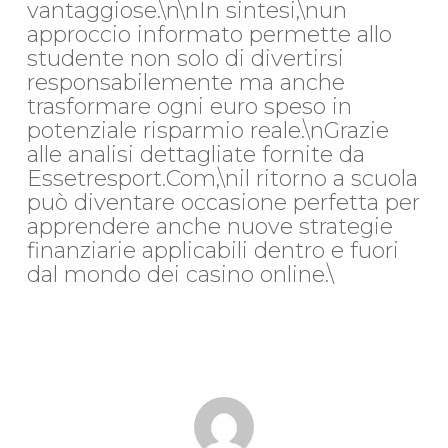
vantaggiose.\n\nIn sintesi,\nun
approccio informato permette allo
studente non solo di divertirsi
responsabilemente ma anche
trasformare ogni euro speso in
potenziale risparmio reale.\nGrazie
alle analisi dettagliate fornite da
Essetresport.Com,\nil ritorno a scuola
può diventare occasione perfetta per
apprendere anche nuove strategie
finanziarie applicabili dentro e fuori
dal mondo dei casino online.\