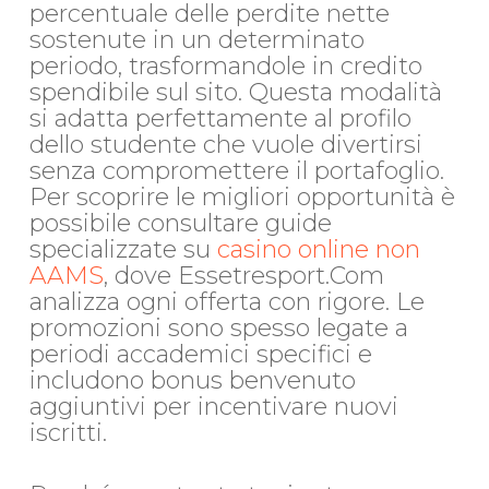
percentuale delle perdite nette
sostenute in un determinato
periodo, trasformandole in credito
spendibile sul sito. Questa modalità
si adatta perfettamente al profilo
dello studente che vuole divertirsi
senza compromettere il portafoglio.
Per scoprire le migliori opportunità è
possibile consultare guide
specializzate su
casino online non
AAMS
, dove Essetresport.Com
analizza ogni offerta con rigore. Le
promozioni sono spesso legate a
periodi accademici specifici e
includono bonus benvenuto
aggiuntivi per incentivare nuovi
iscritti.