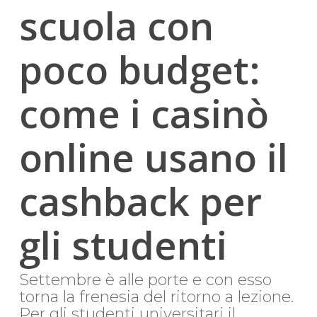
scuola con
poco budget:
come i casinò
online usano il
cashback per
gli studenti
Settembre è alle porte e con esso
torna la frenesia del ritorno a lezione.
Per gli studenti universitari il