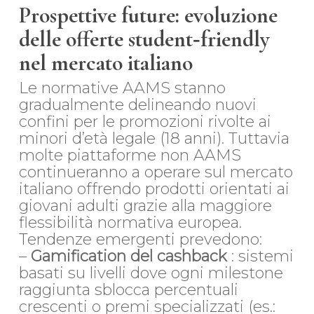
Prospettive future: evoluzione
delle offerte student‑friendly
nel mercato italiano
Le normative AAMS stanno
gradualmente delineando nuovi
confini per le promozioni rivolte ai
minori d’età legale (18 anni). Tuttavia
molte piattaforme non AAMS
continueranno a operare sul mercato
italiano offrendo prodotti orientati ai
giovani adulti grazie alla maggiore
flessibilità normativa europea.
Tendenze emergenti prevedono:
–
Gamification del cashback
: sistemi
basati su livelli dove ogni milestone
raggiunta sblocca percentuali
crescenti o premi specializzati (es.: