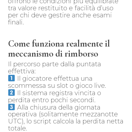
offrono le condizioni più equilibrate
tra valore restituito e facilità d’uso
per chi deve gestire anche esami
finali.
Come funziona realmente il
meccanismo di rimborso
Il percorso parte dalla puntata
effettiva:
Il giocatore effettua una
scommessa su slot o gioco live.
Il sistema registra vincita o
perdita entro pochi secondi.
Alla chiusura della giornata
operativa (solitamente mezzanotte
UTC), lo script calcola la perdita netta
totale.