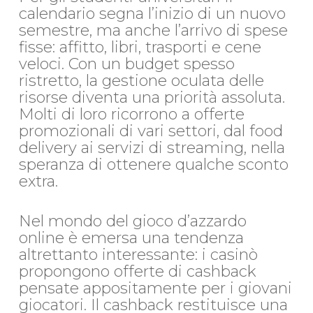
calendario segna l’inizio di un nuovo
semestre, ma anche l’arrivo di spese
fisse: affitto, libri, trasporti e cene
veloci. Con un budget spesso
ristretto, la gestione oculata delle
risorse diventa una priorità assoluta.
Molti di loro ricorrono a offerte
promozionali di vari settori, dal food
delivery ai servizi di streaming, nella
speranza di ottenere qualche sconto
extra.
Nel mondo del gioco d’azzardo
online è emersa una tendenza
altrettanto interessante: i casinò
propongono offerte di cashback
pensate appositamente per i giovani
giocatori. Il cashback restituisce una