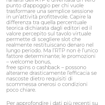
punto d’appoggio per chi vuole
trasformare una semplice sessione
in un’attività profittevole. Capire la
differenza tra quella percentuale
teorica dichiarata dagli editori ed il
valore percepito sul tavolo virtuale
permette di scegliere slot che
realmente restituiscano denaro nel
lungo periodo. Ma l’RTP non è l’unico
fattore determinante; le promozioni
– welcome bonus,
free spins o cashback – possono
alterarne drasticamente l’efficacia se
nascoste dietro requisiti di
scommessa onerosi o condizioni
poco chiare.
Per approfondire i dati più recenti su