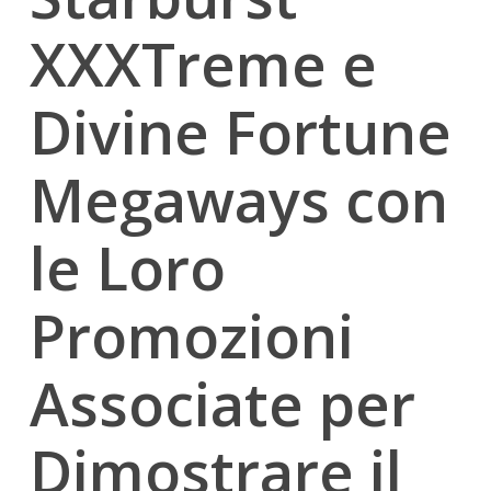
XXXTreme e
Divine Fortune
Megaways con
le Loro
Promozioni
Associate per
Dimostrare il