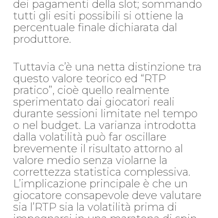
dei pagamenti della slot; sommando
tutti gli esiti possibili si ottiene la
percentuale finale dichiarata dal
produttore.
Tuttavia c’è una netta distinzione tra
questo valore teorico ed “RTP
pratico”, cioè quello realmente
sperimentato dai giocatori reali
durante sessioni limitate nel tempo
o nel budget. La varianza introdotta
dalla volatilità può far oscillare
brevemente il risultato attorno al
valore medio senza violarne la
correttezza statistica complessiva.
L’implicazione principale è che un
giocatore consapevole deve valutare
sia l’RTP sia la volatilità prima di