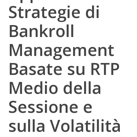
Strategie di
Bankroll
Management
Basate su RTP
Medio della
Sessione e
sulla Volatilità