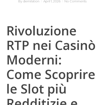
By
demilation
April 1, 2026
No Comments
Rivoluzione
RTP nei Casinò
Moderni:
Come Scoprire
le Slot più
Redditizie e