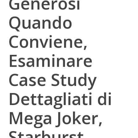
Generosi
Quando
Conviene,
Esaminare
Case Study
Dettagliati di
Mega Joker,
Starburst