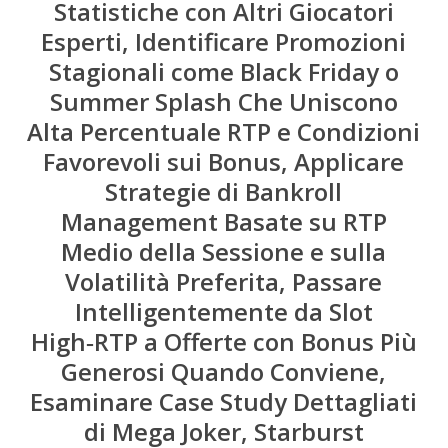
Statistiche con Altri Giocatori
Esperti, Identificare Promozioni
Stagionali come Black Friday o
Summer Splash Che Uniscono
Alta Percentuale RTP e Condizioni
Favorevoli sui Bonus, Applicare
Strategie di Bankroll
Management Basate su RTP
Medio della Sessione e sulla
Volatilità Preferita, Passare
Intelligentemente da Slot
High‑RTP a Offerte con Bonus Più
Generosi Quando Conviene,
Esaminare Case Study Dettagliati
di Mega Joker, Starburst