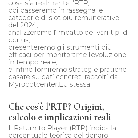
cosa sia realmente l’RTP,
poi passeremo in rassegna le
categorie di slot più remunerative
del 2024,
analizzeremo l’impatto dei vari tipi di
bonus,
presenteremo gli strumenti più
efficaci per monitorarne l’evoluzione
in tempo reale,
e infine forniremo strategie pratiche
basate su dati concreti raccolti da
Myrobotcenter.Eu stessa.
Che cos’è l’RTP? Origini,
calcolo e implicazioni reali
Il Return to Player (RTP) indica la
percentuale teorica del denaro