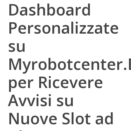
Dashboard
Personalizzate
su
Myrobotcenter.
per Ricevere
Avvisi su
Nuove Slot ad