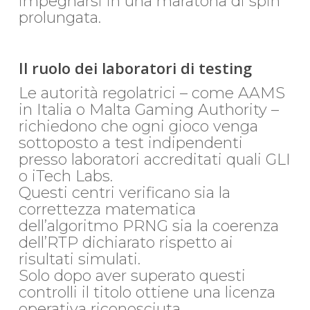
impegnarsi in una maratona di spin
prolungata.
Il ruolo dei laboratori di testing
Le autorità regolatrici – come AAMS
in Italia o Malta Gaming Authority –
richiedono che ogni gioco venga
sottoposto a test indipendenti
presso laboratori accreditati quali GLI
o iTech Labs.
Questi centri verificano sia la
correttezza matematica
dell’algoritmo PRNG sia la coerenza
dell’RTP dichiarato rispetto ai
risultati simulati.
Solo dopo aver superato questi
controlli il titolo ottiene una licenza
operativa riconosciuta